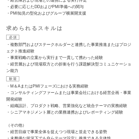
・経営陣および現場との連携による実行伴走
・必要に応じたDDおよびPMI準備への関与
・PMI知見の型化およびグループ横展開支援
求められるスキルは
必須
・複数部門およびステークホルダーと連携した事業推進またはプロジ
ェクト推進経験
・事業戦略の立案から実行まで一貫して携わった経験
・経営層および現場双方との折衝を行う課題解決型コミュニケーショ
ン能力
歓迎
・M＆AまたはPMIフェーズにおける実務経験
・コンサルティングファームまたは事業会社における経営企画・事業
開発経験
・組織設計、プロダクト戦略、営業強化など統合テーマの実務経験
・シニアマネジメント層との業務連携およびレポーティング経験
（その他）
・経営目線で事業全体を捉えつつ現場と並走できる姿勢
・未整備な状況下でも自らテーマ設定し推進できる主体性