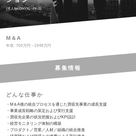
求人No.OHYXL--PK-2
M&A
年収
700万円～2999万円
募集情報
どんな仕事か
・M＆A後の統合プロセスを通じた買収先事業の成長支援
・事業成長戦略の策定および実行支援
・買収先企業の状況把握およびKPI設計
・経営モニタリング体制の構築
・プロダクト／営業／人材／組織の統合推進