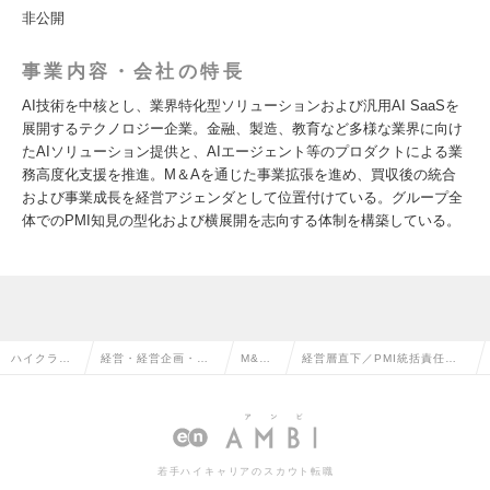
非公開
事業内容・会社の特長
AI技術を中核とし、業界特化型ソリューションおよび汎用AI SaaSを
展開するテクノロジー企業。金融、製造、教育など多様な業界に向け
たAIソリューション提供と、AIエージェント等のプロダクトによる業
務高度化支援を推進。M＆Aを通じた事業拡張を進め、買収後の統合
および事業成長を経営アジェンダとして位置付けている。グループ全
体でのPMI知見の型化および横展開を志向する体制を構築している。
ハイクラス
経営・経営企画・事
M&A
経営層直下／PMI統括責任者
求人TOP
業企画系の転職
の転職
ポジションの求人情報
若手ハイキャリアのスカウト転職