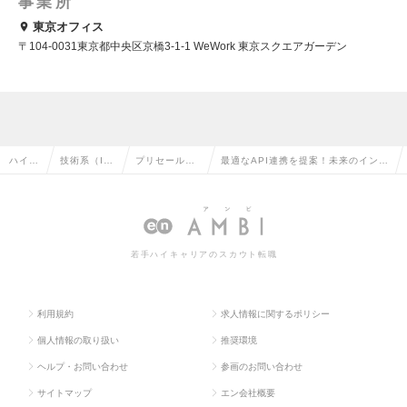
事業所
東京オフィス
〒104-0031東京都中央区京橋3-1-1 WeWork 東京スクエアガーデン
ハイク
技術系（I
プリセール
最適なAPI連携を提案！未来のインフ
ラス求
T・Web・
ス・セールス
ラを創る、eKYCのソリューションコ
人TOP
通信系）の
エンジニアの
ンサルタントを募集！の求人情報
転職
転職
若手ハイキャリアのスカウト転職
利用規約
求人情報に関するポリシー
個人情報の取り扱い
推奨環境
ヘルプ・お問い合わせ
参画のお問い合わせ
サイトマップ
エン会社概要