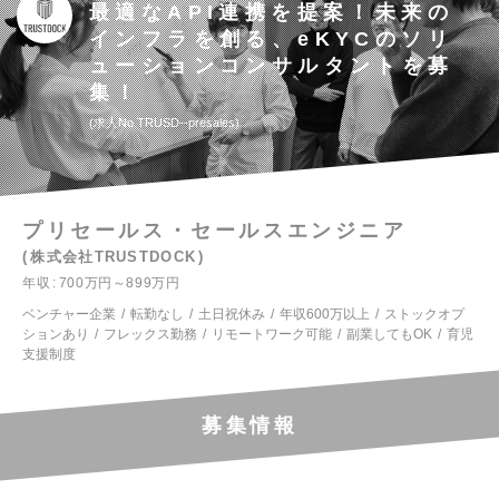
最適なAPI連携を提案！未来の
インフラを創る、eKYCのソリ
ューションコンサルタントを募
集！
求人No.TRUSD--presales
プリセールス・セールスエンジニア
株式会社TRUSTDOCK
年収
700万円～899万円
ベンチャー企業
転勤なし
土日祝休み
年収600万以上
ストックオプ
ションあり
フレックス勤務
リモートワーク可能
副業してもOK
育児
支援制度
募集情報