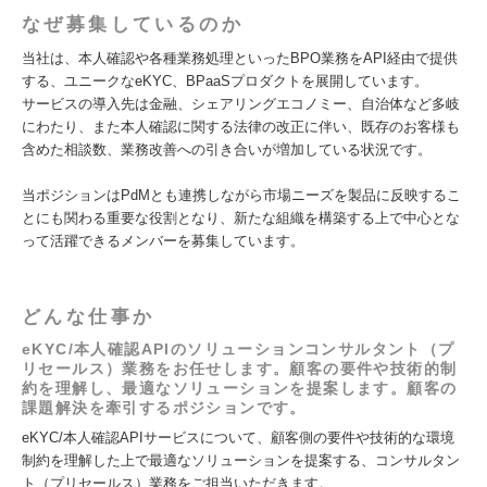
なぜ募集しているのか
当社は、本人確認や各種業務処理といったBPO業務をAPI経由で提供
する、ユニークなeKYC、BPaaSプロダクトを展開しています。
サービスの導入先は金融、シェアリングエコノミー、自治体など多岐
にわたり、また本人確認に関する法律の改正に伴い、既存のお客様も
含めた相談数、業務改善への引き合いが増加している状況です。
当ポジションはPdMとも連携しながら市場ニーズを製品に反映するこ
とにも関わる重要な役割となり、新たな組織を構築する上で中心とな
って活躍できるメンバーを募集しています。
どんな仕事か
eKYC/本人確認APIのソリューションコンサルタント（プ
リセールス）業務をお任せします。顧客の要件や技術的制
約を理解し、最適なソリューションを提案します。顧客の
課題解決を牽引するポジションです。
eKYC/本人確認APIサービスについて、顧客側の要件や技術的な環境
制約を理解した上で最適なソリューションを提案する、コンサルタン
ト（プリセールス）業務をご担当いただきます。