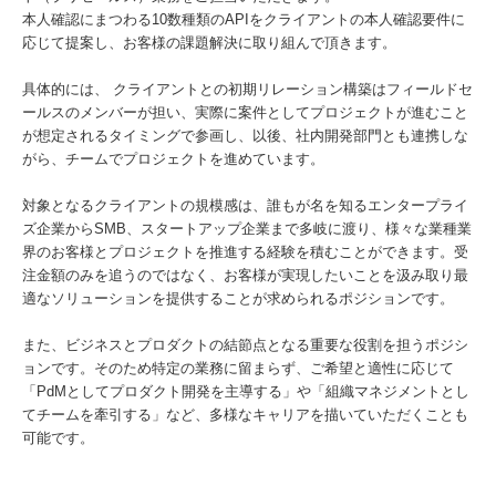
本人確認にまつわる10数種類のAPIをクライアントの本人確認要件に
応じて提案し、お客様の課題解決に取り組んで頂きます。
具体的には、 クライアントとの初期リレーション構築はフィールドセ
ールスのメンバーが担い、実際に案件としてプロジェクトが進むこと
が想定されるタイミングで参画し、以後、社内開発部門とも連携しな
がら、チームでプロジェクトを進めています。
対象となるクライアントの規模感は、誰もが名を知るエンタープライ
ズ企業からSMB、スタートアップ企業まで多岐に渡り、様々な業種業
界のお客様とプロジェクトを推進する経験を積むことができます。受
注金額のみを追うのではなく、お客様が実現したいことを汲み取り最
適なソリューションを提供することが求められるポジションです。
また、ビジネスとプロダクトの結節点となる重要な役割を担うポジシ
ョンです。そのため特定の業務に留まらず、ご希望と適性に応じて
「PdMとしてプロダクト開発を主導する」や「組織マネジメントとし
てチームを牽引する」など、多様なキャリアを描いていただくことも
可能です。