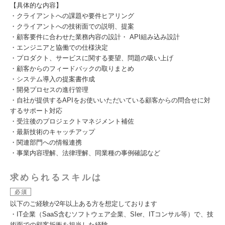
【具体的な内容】
・クライアントへの課題や要件ヒアリング
・クライアントへの技術面での説明、提案
・顧客要件に合わせた業務内容の設計・ API組み込み設計
・エンジニアと協働での仕様決定
・プロダクト、サービスに関する要望、問題の吸い上げ
・顧客からのフィードバックの取りまとめ
・システム導入の提案書作成
・開発プロセスの進行管理
・自社が提供するAPIをお使いいただいている顧客からの問合せに対
するサポート対応
・受注後のプロジェクトマネジメント補佐
・最新技術のキャッチアップ
・関連部門への情報連携
・事業内容理解、法律理解、同業種の事例確認など
求められるスキルは
必須
以下のご経験が2年以上ある方を想定しております
・IT企業（SaaS含むソフトウェア企業、SIer、ITコンサル等）で、技
術面での顧客折衝を担当した経験