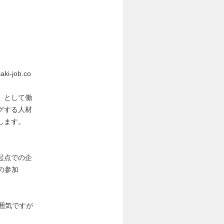
-job.co
）として働
グする人材
します。
起点での企
の参加
囲気ですが
。