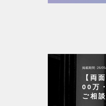
掲載期間
26/05
【両面
00万
ご相