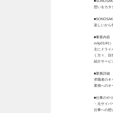
■SONOSAKI
想いをカタ
■SONOSAK
楽しいから
■事業内容 ドラ
m/lp01/#1
主にドライ
く方々、目
紹介サービ
■業務詳細
求職者のキ
業側へのオ
■仕事のや
・元サイバ
仕事への想