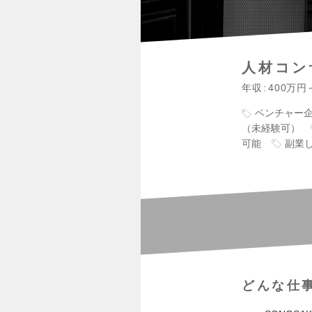
人材コン
年収
400万円
ベンチャー
（未経験可）
可能
副業し
どんな仕