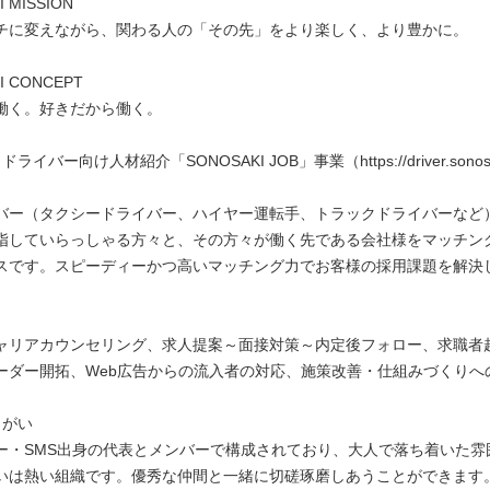
 MISSION
チに変えながら、関わる人の「その先」をより楽しく、より豊かに。
I CONCEPT
働く。好きだから働く。
イバー向け人材紹介「SONOSAKI JOB」事業（https://driver.sonosaki
）
バー（タクシードライバー、ハイヤー運転手、トラックドライバーなど
指していらっしゃる方々と、その方々が働く先である会社様をマッチン
スです。スピーディーかつ高いマッチング力でお客様の採用課題を解決
ャリアカウンセリング、求人提案～面接対策～内定後フォロー、求職者
ーダー開拓、Web広告からの流入者の対応、施策改善・仕組みづくりへ
りがい
ー・SMS出身の代表とメンバーで構成されており、大人で落ち着いた雰
いは熱い組織です。優秀な仲間と一緒に切磋琢磨しあうことができます