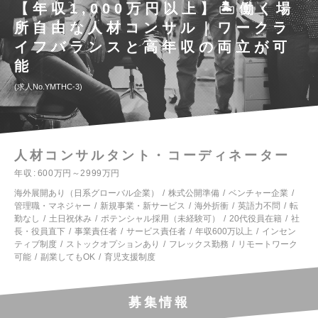
【年収1,000万円以上】🏝️働く場
所自由な人材コンサル｜ワークラ
イフバランスと高年収の両立が可
能
求人No.YMTHC-3
人材コンサルタント・コーディネーター
年収
600万円～2999万円
海外展開あり（日系グローバル企業）
株式公開準備
ベンチャー企業
管理職・マネジャー
新規事業・新サービス
海外折衝
英語力不問
転
勤なし
土日祝休み
ポテンシャル採用（未経験可）
20代役員在籍
社
長・役員直下
事業責任者
サービス責任者
年収600万以上
インセン
ティブ制度
ストックオプションあり
フレックス勤務
リモートワーク
可能
副業してもOK
育児支援制度
募集情報