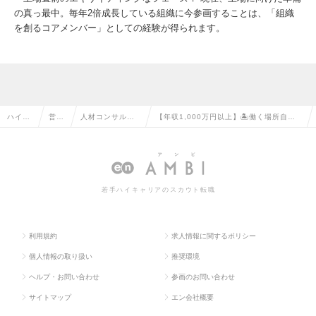
の真っ最中。毎年2倍成長している組織に今参画することは、「組織
を創るコアメンバー」としての経験が得られます。
ハイク
営業
人材コンサルタ
【年収1,000万円以上】🏝️働く場所自由
ラス求
系の
ント・コーディ
な人材コンサル｜ワークライフバランス
人TOP
転職
ネーターの転職
と高年収の両立が可能の求人情報
若手ハイキャリアのスカウト転職
利用規約
求人情報に関するポリシー
個人情報の取り扱い
推奨環境
ヘルプ・お問い合わせ
参画のお問い合わせ
サイトマップ
エン会社概要