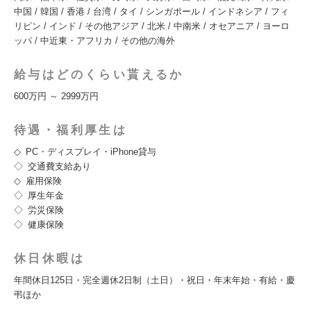
中国 / 韓国 / 香港 / 台湾 / タイ / シンガポール / インドネシア / フィ
リピン / インド / その他アジア / 北米 / 中南米 / オセアニア / ヨーロ
ッパ / 中近東・アフリカ / その他の海外
給与はどのくらい貰えるか
600万円 ～ 2999万円
待遇・福利厚生は
◇ PC・ディスプレイ・iPhone貸与
◇ 交通費支給あり
◇ 雇用保険
◇ 厚生年金
◇ 労災保険
◇ 健康保険
休日休暇は
年間休日125日・完全週休2日制（土日）・祝日・年末年始・有給・慶
弔ほか