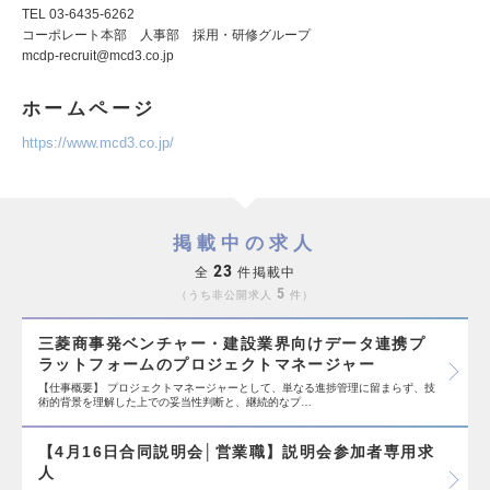
TEL 03-6435-6262
コーポレート本部 人事部 採用・研修グループ
mcdp-recruit@mcd3.co.jp
ホームページ
https://www.mcd3.co.jp/
掲載中の求人
23
全
件掲載中
5
うち非公開求人
件
三菱商事発ベンチャー・建設業界向けデータ連携プ
ラットフォームのプロジェクトマネージャー
【仕事概要】 プロジェクトマネージャーとして、単なる進捗管理に留まらず、技
術的背景を理解した上での妥当性判断と、継続的なプ…
【4月16日合同説明会│営業職】説明会参加者専用求
人