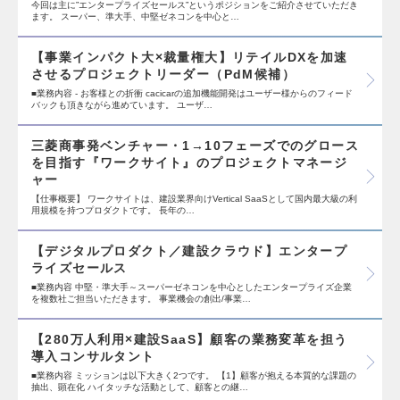
今回は主に”エンタープライズセールス”というポジションをご紹介させていただき
ます。 スーパー、準大手、中堅ゼネコンを中心と…
【事業インパクト大×裁量権大】リテイルDXを加速
させるプロジェクトリーダー（PdM候補）
■業務内容 - お客様との折衝 cacicarの追加機能開発はユーザー様からのフィード
バックも頂きながら進めています。 ユーザ…
三菱商事発ベンチャー・1→10フェーズでのグロース
を目指す『ワークサイト』のプロジェクトマネージ
ャー
【仕事概要】 ワークサイトは、建設業界向けVertical SaaSとして国内最大級の利
用規模を持つプロダクトです。 長年の…
【デジタルプロダクト／建設クラウド】エンタープ
ライズセールス
■業務内容 中堅・準大手～スーパーゼネコンを中心としたエンタープライズ企業
を複数社ご担当いただきます。 事業機会の創出/事業…
【280万人利用×建設SaaS】顧客の業務変革を担う
導入コンサルタント
■業務内容 ミッションは以下大きく2つです。 【1】顧客が抱える本質的な課題の
抽出、顕在化 ハイタッチな活動として、顧客との継…