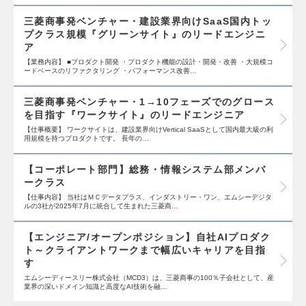
三菱商事発ベンチャー・建設業界向けSaaS国内トッ
プクラス規模『グリーンサイト』のリードエンジニ
ア
【業務内容】 ■プロダクト開発 ・プロダクト機能の設計・開発・改善 ・大規模コ
ードベースのリファクタリング ・パフォーマンス改善…
三菱商事発ベンチャー・1→10フェーズでのグロース
を目指す『ワークサイト』のリードエンジニア
【仕事概要】 ワークサイトは、建設業界向けVertical SaaSとして国内最大級の利
用規模を持つプロダクトです。 長年の…
【コーポレート部門】総務・情報システム部メンバ
ークラス
【仕事内容】 当社はＭＣデータプラス、インダストリー・ワン、エムシーデジタ
ルの3社が2025年7月に統合して生まれた三菱商…
【エンジニア/オープンポジション】自社AIプロダク
ト～クライアントワークまで幅広いキャリアを目指
す
エムシーディースリー株式会社（MCD3）は、三菱商事の100％子会社として、産
業界の深いドメイン知識と高度なAI技術を融…