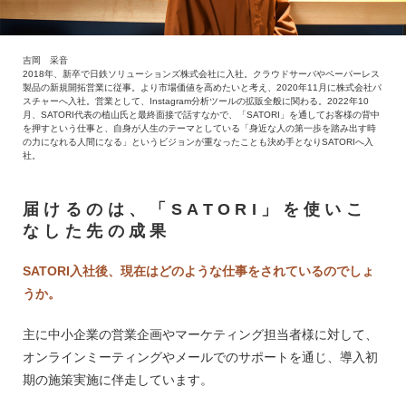
吉岡 采音
2018年、新卒で日鉄ソリューションズ株式会社に入社。クラウドサーバやペーパーレス
製品の新規開拓営業に従事。より市場価値を高めたいと考え、2020年11月に株式会社パ
スチャーへ入社。営業として、Instagram分析ツールの拡販全般に関わる。2022年10
月、SATORI代表の植山氏と最終面接で話すなかで、「SATORI」を通してお客様の背中
を押すという仕事と、自身が人生のテーマとしている「身近な人の第一歩を踏み出す時
の力になれる人間になる」というビジョンが重なったことも決め手となりSATORIへ入
社。
届けるのは、「SATORI」を使いこ
なした先の成果
SATORI入社後、現在はどのような仕事をされているのでしょ
うか。
主に中小企業の営業企画やマーケティング担当者様に対して、
オンラインミーティングやメールでのサポートを通じ、導入初
期の施策実施に伴走しています。