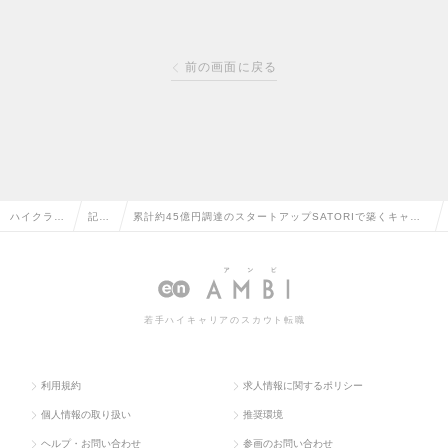
前の画面に戻る
ハイクラス
記事
累計約45億円調達のスタートアップSATORIで築くキャリ
求人TOP
一覧
ア。27歳の彼女が求めた、CSとしての成長環境
若手ハイキャリアのスカウト転職
利用規約
求人情報に関するポリシー
個人情報の取り扱い
推奨環境
ヘルプ・お問い合わせ
参画のお問い合わせ