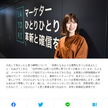
入社して良かったと思う瞬間について、「目標となるような優秀な方々に出会えたこ
と」をあげてくれた。「SATORIには様々な分野に秀でた方々が集まっています。たとえ
ば、メールマーケティング会社でコンサルをされてきた方は、お客様との関係構築がず
ば抜けていて、その方が担当につくと、最終のミーティングで、必ずといっていいほど
「寂しいです、◎◎さんがいなくなったら不安です」というお客様が続出します。人柄
も合わせて尊敬しています。他にも、ロジカルシンキングに長けた方、営業管理に長け
た方もいて、こうなりたい！と思う要素を持つ方ばかり。非常に刺激的な環境です」