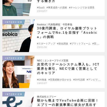
する働き方
SaaS
事業成長への貢献
チャレンジできる環境
23/03/07
INTERVIEW
Asobica｜代表取締役 今田孝哉
30億円調達、ロイヤル顧客プラット
フォームでNo.1を目指す「Asobic
a」の挑戦
スタートアップ
資金調達
プラットフォーム
営業経
験が活かせる
マーケティング
トップインタビュー
23/01/30
INTERVIEW
NEC｜エンタープライズ営業
次世代リテールシステム導入も。ICT
業界を牽引、NECで築く営業として
のキャリア
DX推進
営業経験が活かせる
20代活躍
アンビで転
職しました
23/01/27
INTERVIEW
株式会社エブリー
朝から晩までYouTube企画に没頭！
エブリーの新規事業に彼女が見出す