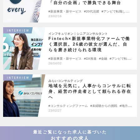
「自分の企画」で勝負できる舞台
新規事業・新サービス
20代活躍
アンビで転職しまし
た
23/02/16
INTERVIEW
インフキュリオン｜シニアコンサルタント
Fintech×新規事業特化ファームで働
く選択肢。26歳の彼女が選んだ、自
らを磨き続けられる環境
新規事業・新サービス
DX推進
金融
アンビで転職
しました
26歳で転職
26/04/02
INTERVIEW
みらいコンサルティング
地域を元気に。人事からコンサルに転
身、経営の伴走者として頼られる存在
へ
コンサルティングファーム
未経験からの挑戦
地方創
生
アンビで転職しました
23/02/27
最近ご覧になった求人に基づいた
おすすめの求人