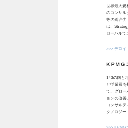
世界最大規
のコンサル
等の総合力
は、Stra
ローバルで
>>> デロ
KPM
143の国
と従業員を
て、グロー
ョンの改善
コンサルテ
クノロジー
>>> KP