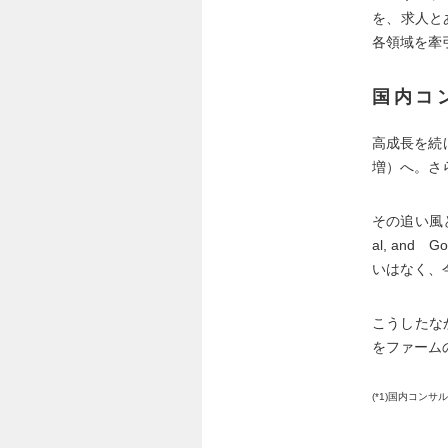
を、求人と
各領域を牽
国内コ
高成長を続け
増）へ。さら
その追い風と
al, an
いはなく、
こうしたな
をファーム
(*1)国内コンサルティ