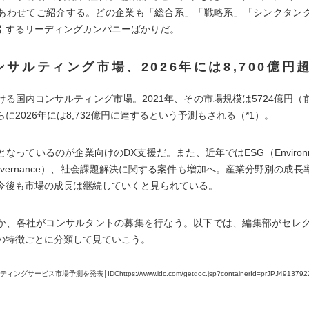
あわせてご紹介する。どの企業も「総合系」「戦略系」「シンクタン
引するリーディングカンパニーばかりだ。
ンサルティング市場、2026年には8,700億円
る国内コンサルティング市場。2021年、その市場規模は5724億円（前
に2026年には8,732億円に達するという予測もされる（*1）。
なっているのが企業向けのDX支援だ。また、近年ではESG（Environmenta
d Governance）、社会課題解決に関する案件も増加へ。産業分野別の成
今後も市場の成長は継続していくと見られている。
か、各社がコンサルタントの募集を行なう。以下では、編集部がセレク
の特徴ごとに分類して見ていこう。
ングサービス市場予測を発表│IDChttps://www.idc.com/getdoc.jsp?containerId=prJPJ4913792