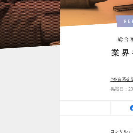
RE
総合
業界
外資系企
掲載日：2023
コンサルテ