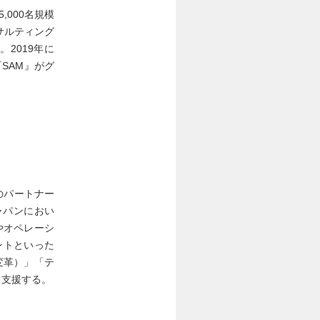
000名規模
サルティング
2019年に
『SAM』がグ
のパートナー
ャパンにおい
やオペレーシ
ントといった
変革）」「テ
ら支援する。