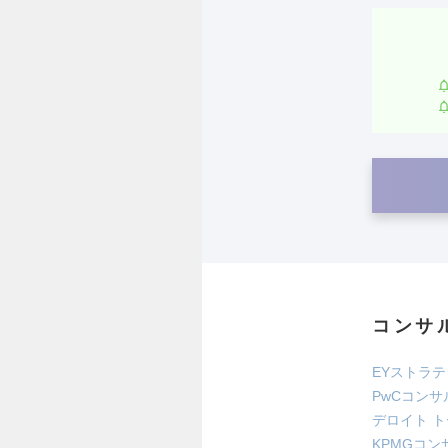
コンサ
EYストラ
PwCコン
デロイト 
KPMGコ