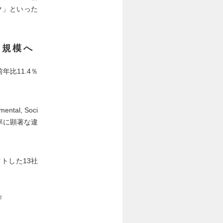
ク」といった
超規模へ
年比11.4％
l, Soci
長率に顕著な違
トした13社
2