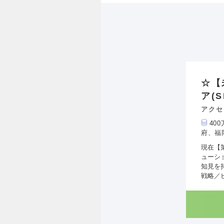
☆【
ア(
アクセ
40
府、福
現在【
ューシ
知見を
戦略／