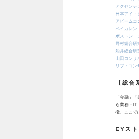
アクセンチ
日本アイ・
アビームコ
ベイカレン
ボストン・
野村総合研
船井総合研
山田コンサ
リブ・コン
【総合
「金融」「
ら業務・I
徴。ここで
EYス