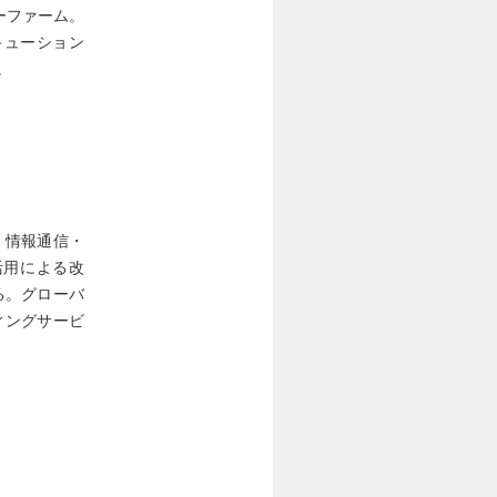
ーファーム。
キューション
。
、情報通信・
活用による改
る。グローバ
ィングサービ