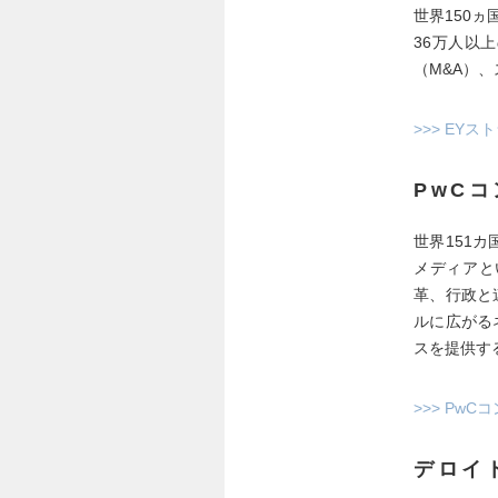
世界150
36万人以
（M&A）
>>> E
PwC
世界151
メディアと
革、行政と
ルに広がる
スを提供す
>>> Pw
デロイ