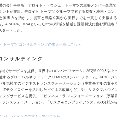
模の会計事務所、デロイト・トウシュ・トーマツの主要メンバー企業で5,
タントが在籍。デロイト トーマツ グループで有する監査・税務・コン
と国際力を活かし、提言と戦略立案から実行までを一貫して支援する。
tegy、AI&Data、M&Aといった3つの領域を横断し課題解決に臨む新組織
スタートした。
イト トーマツ コンサルティングの求人一覧はこちら
Gコンサルティング
と地域でサービスを提供、世界中のメンバーファームに26万5,000人以上
擁するグローバルネットワークKPMGのメンバーファーム。KPMGジ
バル規模でのビジネストランスフォーメーション（事業モデルの変革
、ITテクノロジーを活用したビジネス改革など）や、リスクマネジメ
ィングサービスを提供。「ビジネストランスフォーメーション（事業
トランスフォーメーション」「リスク＆コンプライアンス」の3分野か
MGコンサルティングの求人一覧はこちら