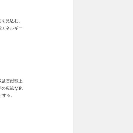
高を見込む。
能エネルギー
収益貢献額上
等の広範な化
とする。