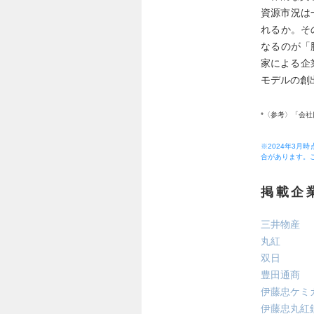
資源市況は
れるか。そ
なるのが「
家による企
モデルの創
*〈参考〉「会社
※2024年3
合があります。
掲載企
三井物産
丸紅
双日
豊田通商
伊藤忠ケミ
伊藤忠丸紅