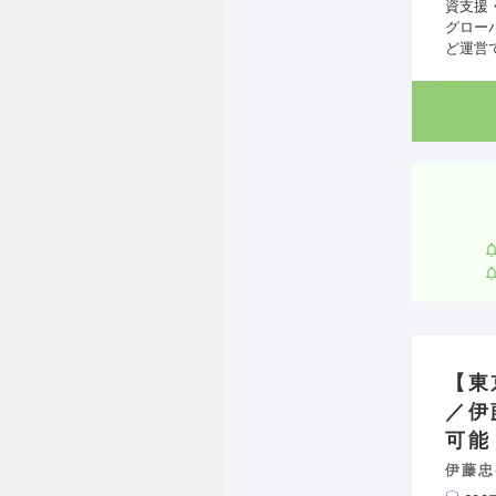
資支援
グロー
ど運営
【東
／伊
可能
伊藤忠