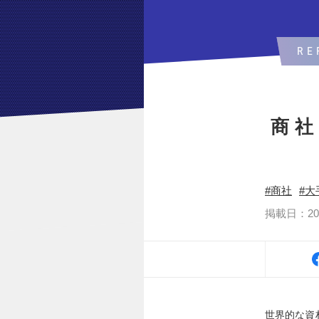
RE
商社
商社
大
掲載日：2024
世界的な資