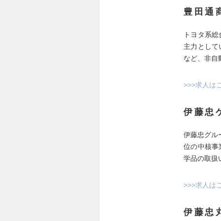
豊田通
トヨタ系総
主力として
など、非自
>>>求人は
伊藤忠
伊藤忠グル
位の中核事
学品の取扱
>>>求人は
伊藤忠