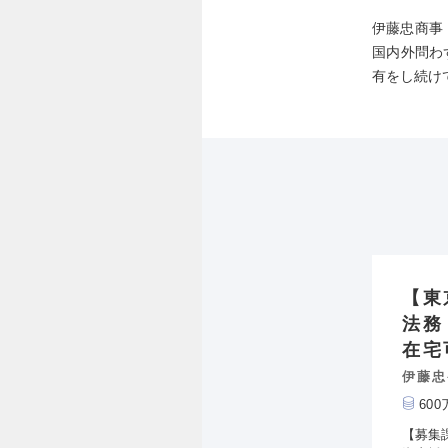
伊藤忠商事
国内外問わ
有をし続け
【東
法務
在宅
伊藤忠
60
【募集