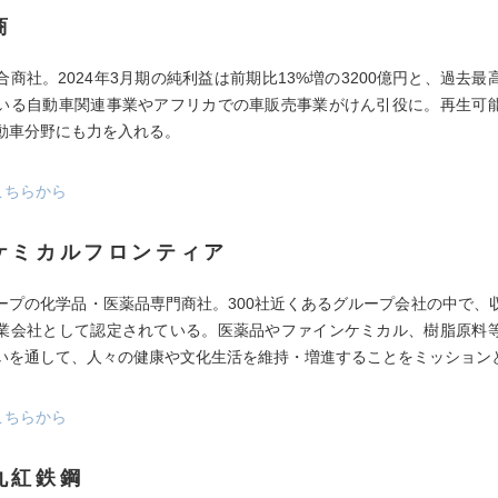
商
合商社。2024年3月期の純利益は前期比13%増の3200億円と、過去最
いる自動車関連事業やアフリカでの車販売事業がけん引役に。再生可
動車分野にも力を入れる。
こちらから
ケミカルフロンティア
ープの化学品・医薬品専門商社。300社近くあるグループ会社の中で、
業会社として認定されている。医薬品やファインケミカル、樹脂原料
いを通して、人々の健康や文化生活を維持・増進することをミッション
こちらから
丸紅鉄鋼