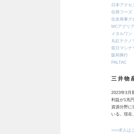
日本アクセ
住商フーズ
住友商事グ
MCアグリ
メタルワン
丸紅テクノ
双日マシナ
阪和興行
PALTAC
三井物
2023年3
利益が1兆
資源分野に
いる。現在
>>>求人は