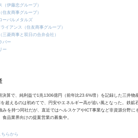
ス（伊藤忠グループ）
（住友商事グループ）
ローバルメタルズ
アライアンス（住友商事グループ）
（三菱商事と双日の合弁会社）
ラバー
リー
産
月期決算で、純利益で1兆1306億円（前年比23.6%増）を記録した三井
円を超えるのは初めてで、円安やエネルギー高が追い風となった。鉄鉱石
強みを持つ同社だが、直近ではヘルスケアやICT事業など非資源分野に
、食品業界向けの提案営業の募集中。
こちらから