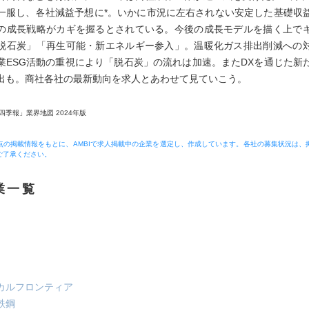
一服し、各社減益予想に*。いかに市況に左右されない安定した基礎収
の成長戦略がカギを握るとされている。今後の成長モデルを描く上で
脱石炭」「再生可能・新エネルギー参入」。温暖化ガス排出削減への
業ESG活動の重視により「脱石炭」の流れは加速。またDXを通じた新
出も。商社各社の最新動向を求人とあわせて見ていこう。
四季報」業界地図 2024年版
月時点の掲載情報をもとに、AMBIで求人掲載中の企業を選定し、作成しています。各社の募集状況は、
ご了承ください。
業一覧
カルフロンティア
鉄鋼