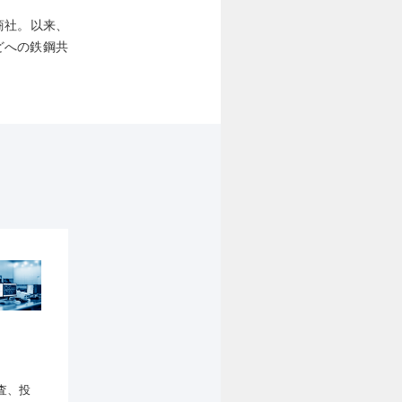
商社。以来、
どへの鉄鋼共
査、投