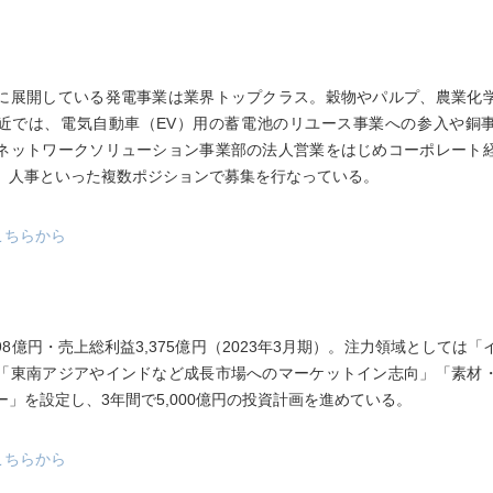
に展開している発電事業は業界トップクラス。穀物やパルプ、農業化
近では、電気自動車（EV）用の蓄電池のリユース事業への参入や銅
ネットワークソリューション事業部の法人営業をはじめコーポレート
、人事といった複数ポジションで募集を行なっている。
こちらから
798億円・売上総利益3,375億円（2023年3月期）。注力領域としては
「東南アジアやインドなど成長市場へのマーケットイン志向」「素材
ー」を設定し、3年間で5,000億円の投資計画を進めている。
こちらから