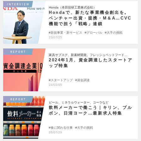
INTERVIEW
Honda（本田技研工業株式会社）
Hondaで、新たな事業機会創出を。
ベンチャー出資・提携・M＆A…CVC
機能で担う「戦略」連鎖
新規事業・新サービス
グローバル
大手の挑戦
23/07/25
REPORT
家具サブスク、新素材開発、フレッシュペットフード…
2024年1月、資金調達したスタートア
ップ特集
スタートアップ
資金調達
24/02/05
REPORT
ビール、ミネラルウォーター、コーラなど
飲料メーカーで働こう｜キリン、ブル
ボン、日清ヨーク…最新求人特集
食に関わる仕事
大手の挑戦
26/07/29