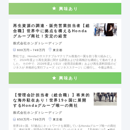
ワークを実施しております。 #社会課題に挑む企業 #チャレンジできる環境 #D
X推進
興味あり
再生資源の調達・販売営業担当者【総
合職】世界中に拠点を構えるHonda
グループ商社！安定の経営
株式会社ホンダトレーディング
600万円～749万円
東京都
弊社では、Hondaのサステナブルマテリアル推進の一翼を担う取り組みとし
て、 2024年度より再生資源に関する調査および企画検討を継続して進めてきま
した。 その中で、2026年度よりELV（使用済自動車）および再生原料回収のビ
ジネスが 本格的な実行フェーズ（ビジネスステージ）に移行し、今後は再生原
料の安定的かつ大規模な調達体制の構築が重要なテーマとなっています。 再生
原料の調達拡大に向けては、全国の解体業者・スクラップ業者・原材料メーカ
興味あり
ーをはじめとする 多様なステークホルダーとの関係性をさらに深化させていく
必要があり、資源・リサイクル領域に知見を持ち、事業づくりの段階から関わ
れる方を募集しています。 循環型社会の実現に向けた動きが加速する中で、 環
境価値とビジネスの両立を現場レベルで形にしていくフェーズに携わることが
できるポジションです。 【業務内容】 再生資源の調達および販売に関わる営業
【管理会計担当者（総合職）】将来的
業務（循環型社会の実現を支える、社会的意義の高い業務です） ・再生原料の
な海外駐在あり！世界19ヶ国に展開
仕入れ先（解体業者・スクラップ業者等）の開拓および条件交渉 ・再生原料・
するHondaグループ唯一の商社
再生材の販売営業活動 ・既存取引先との継続的な関係構築・フォロー ・再生原
料の安定調達に向けた仕組みづくり、ならびに品質管理ルールの構築・運用
株式会社ホンダトレーディング
【当社について】 Hondaグループの商社として、安定した経営基盤がありま
す。 グローバル展開にも力を入れており、社員の約25％が海外駐在員として活
650万円～799万円
東京都
躍しています。 【働き方】 キャリア入社の方が多いため、安心して働くことが
できます。 フレックスタイム制（コアタイム：10:00～15:00）や月の出社日の
世界19ヶ国、57拠点にネットワークを展開しているHondaグループ唯一の商社
50％を上限としたリモートワーク制度を導入しているため柔軟な働き方が可能
で、連結決算・管理会計業務を担当していただきます。 【具体的には】 ■連結