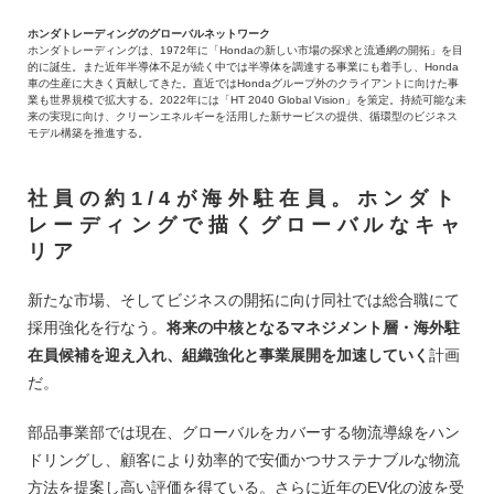
ホンダトレーディングのグローバルネットワーク
ホンダトレーディングは、1972年に「Hondaの新しい市場の探求と流通網の開拓」を目
的に誕生。また近年半導体不足が続く中では半導体を調達する事業にも着手し、Honda
車の生産に大きく貢献してきた。直近ではHondaグループ外のクライアントに向けた事
業も世界規模で拡大する。2022年には「HT 2040 Global Vision」を策定。持続可能な未
来の実現に向け、クリーンエネルギーを活用した新サービスの提供、循環型のビジネス
モデル構築を推進する。
社員の約1/4が海外駐在員。ホンダト
レーディングで描くグローバルなキャ
リア
新たな市場、そしてビジネスの開拓に向け同社では総合職にて
採用強化を行なう。
将来の中核となるマネジメント層・海外駐
在員候補を迎え入れ、組織強化と事業展開を加速していく
計画
だ。
部品事業部では現在、グローバルをカバーする物流導線をハン
ドリングし、顧客により効率的で安価かつサステナブルな物流
方法を提案し高い評価を得ている。さらに近年のEV化の波を受