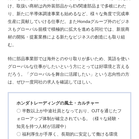
け、取扱い商材は内外装部品からEV関連部品まで多岐にわた
り、新たに半導体調達事業も始めるなど、様々な角度で完成車
生産に貢献していける仕事だ。またHondaグループ外のビジネ
スもグローバル規模で積極的に拡大を進める同社では、新規商
材の開拓・提案業務による新たなビジネスの創造にも取り組
む。
特に部品事業部では海外とのやり取りが多いため、英語を使い
グローバルな仕事がしたいという方にとっては好環境と言える
だろう。「グローバルを舞台に活躍したい」という志向性の方
は、ぜひ一度同社の求人を確認してほしい。
ホンダトレーディングの風土・カルチャー
〇 半数以上が中途社員となっており、OJTを通じたフ
ォローアップ体制が確立されている。（様々な経験・
知見を持つ人材が活躍中）
〇 福利厚生が手厚く、長期的に安定して働ける環境