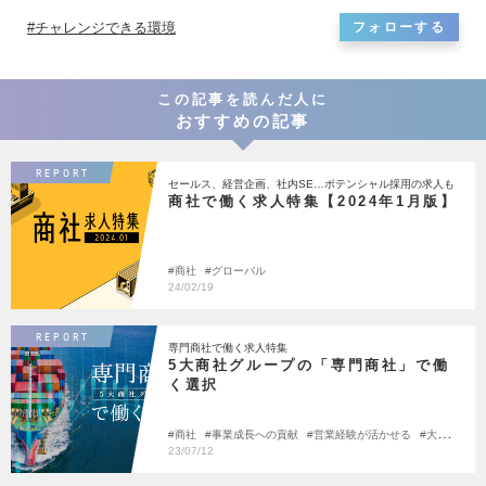
チャレンジできる環境
フォローする
この記事を読んだ人に
おすすめの記事
REPORT
セールス、経営企画、社内SE…ポテンシャル採用の求人も
商社で働く求人特集【2024年1月版】
商社
グローバル
24/02/19
REPORT
専門商社で働く求人特集
5大商社グループの「専門商社」で働
く選択
商社
事業成長への貢献
営業経験が活かせる
大手の
挑戦
23/07/12