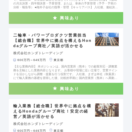
です。
の月次決算・四半期決算・予算管理、または、単体の予算管理（予予・予実の
分析・報告等） ■海外子会社の指導・管理 【キャリアパス】 入社後、連結決算
または連結・単体の予算管理をご担当いただき、3年を目安に、単体決算・税
務・資金へのジョブローテーション、 または、適性に応じて海外駐在のチャン
興味あり
スもあります（事業管理部要員の約30％が海外駐在中）。 入社時のポジション
に限定されず、幅広く経理業務のご経験を積んでいただけます。 【働き方】 ワ
ークライフバランスを重視しております。 配属予定部門の平均残業時間は約20
時間/月、リモートワークの実施実績は稼働日の約45％です。 10時ー15時がコ
アタイムのフレックスタイム制であり、 育児中の方は10時勤務開始、退勤後趣
二輪車・パワープロダクツ営業担当
味の時間を持ちたい方は8時勤務開始など、 ご自身のライフスタイルに合わせ
【総合職】世界中に拠点を構えるHon
て勤務時間を選択いただいております。 【当社について】 Hondaグループの商
daグループ商社／英語が活かせる
社として、安定した経営基盤があります(連結売上高16,110億円 2023年度)。
グローバル展開にも力を入れており、社員の約25％が海外駐在員として活躍し
株式会社ホンダトレーディング
ています。
600万円～649万円
東京都
【主な業務内容】 本ポジションは、国内営業所（熊本）での顧客対応・調整業
務を主軸とした業務内容となります。 お客様や現場に近い立場で、営業マイン
ドを活かしながら調整・提案を行う役割です。 入社後、まずは本社（秋葉原）
にて輸入業務の基礎を習得した後、比較的早期に 国内営業所（熊本）へ異動
し、現場・顧客対応を中心とした業務を担っていただく想定をしています。
(1) 本社における輸入オペレーション業務（入社後に習得） ・海外サプライヤ
興味あり
ーからの部品輸入に関わるオペレーション業務 ・フォワーダー・物流会社と
の調整、輸送スケジュール管理 ・船積書類（Invoice / Packing List / B/
L 等）の確認 ※ 貿易実務（輸入業務全体の流れや用語など）や専門知識につい
ては、入社後のOJTにより習得可能です。 ※ 輸入業務の経験がない方でも、段
階的にキャッチアップできる体制を整えています。 (2) 国内営業所における顧客
輸入業務【総合職】世界中に拠点を構
対応・調整業務（主業務） ・二輪車・PP向け部品の安定供給に向けた調整お
えるHondaグループ商社！安定の経
よび改善提案業務 ・Honda調達・購買・品質部門との折衝および供給課題へ
営／英語が活かせる
の対応 ・海外サプライヤーの新技術や競争力のある部品メーカー選定を通じ
た、調達リソースの提案および供給構造の見直し ・海外拠点と連携した物
株式会社ホンダトレーディング
流・コスト領域での営業的提案活動 (3)将来的な業務の広がり・キャリアパス
・海外サプライヤーとの納期・条件調整、折衝業務 ・新規部品立ち上げ時
600万円～649万円
東京都
の供給体制構築 ・海外拠点・現地法人との連携業務 自動車業界で培った営業