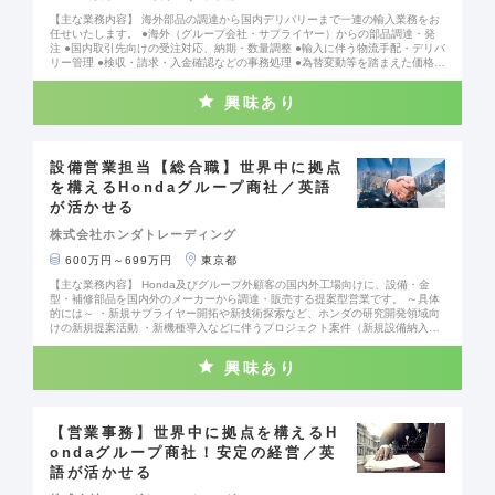
経験を、国内に留まらずグローバルな部品ビジネスへと発展させることが可能
【主な業務内容】 海外部品の調達から国内デリバリーまで一連の輸入業務をお
なポジションです。 ※ 将来的には海外駐在や事業企画業務に携わる可能性あり
任せいたします。 ●海外（グループ会社・サプライヤー）からの部品調達・発
【当社について】 Hondaグループの商社として、安定した経営基盤がありま
注 ●国内取引先向けの受注対応、納期・数量調整 ●輸入に伴う物流手配・デリバ
す。 グローバル展開にも力を入れており、社員の約25％が海外駐在員として活
リー管理 ●検収・請求・入金確認などの事務処理 ●為替変動等を踏まえた価格改
躍しています。 【働き方】 輸入業務推進課内の残業時間は20時間程です。30
定・見積対応 ●物流トラブル発生時の調整・再発防止対応 ●既存業務の改善・効
時間を超えることは滅多にございません。 月の出社日の50％はリモートワーク
率化の推進 ※ 製品品質に関する対応は専門部門が担当します。 【仕事の進め方
を実施しており、また、出社時の座席はフリーアドレス制です。 #社会課題に
興味あり
（イメージ）】 ●月初～上旬：受発注・生産計画対応 ●日常業務：輸入・物流・
挑む企業 #チャレンジできる環境 #DX推進
デリバリー管理 ●月末～月初：検収・締め処理 ●平均残業時間：月15～20時間
程度（繁忙期あり） 【配属先について】 部品サプライチェーンQCD部／四輪輸
入課 Hondaの四輪車生産を支える部品の輸入・販売を担う部署です。 国内製作
所向けのビジネスを中心に、安定した取引と高い専門性を強みとしています。
設備営業担当【総合職】世界中に拠点
【キャリアパス】 入社後は輸入業務の専門性を磨いていただき、将来的には以
を構えるHondaグループ商社／英語
下のようなキャリアを描けます。 ●輸出業務（定期的なジョブローテーション
が活かせる
あり）、グローバルオペレーションへの挑戦 ●商流企画・新規ビジネス立ち上
げなどの戦略部門 ●国内営業所での営業・顧客対応 ●海外駐在員として現地法人
株式会社ホンダトレーディング
の運営・マネジメントに携わる道 ※グローバルに活躍できる機会が豊富です。
【当社の特徴・働き方】 ●Hondaグループの商社として安定した経営基盤 ●社
600万円～699万円
東京都
員の約25％が海外駐在を経験 ●月の出社日の約50％はリモートワーク ●フリー
アドレス制／働き方の自由度が高い環境 ●月平均残業時間：20時間前後 #社会
【主な業務内容】 Honda及びグループ外顧客の国内外工場向けに、設備・金
課題に挑む企業 #チャレンジできる環境 #DX推進
型・補修部品を国内外のメーカーから調達・販売する提案型営業です。 ～具体
的には～ ・新規サプライヤー開拓や新技術探索など、ホンダの研究開発領域向
けの新規提案活動 ・新機種導入などに伴うプロジェクト案件（新規設備納入
等）の営業活動及びプロジェクト管理 ・設備据付・修繕・出荷前検査等の現場
同行・立会 ・納入設備のアフターサービス対応（補修部品の営業・販売） ・担
興味あり
当顧客（工場）を持ち、引合い入手から見積、受発注、船積み、出入金までの
管理 【当社の特徴・働き方】 ●Hondaグループの商社として安定した経営基盤
●社員の約25％が海外駐在を経験 ●月の出社日の約50％はリモートワーク ●フリ
ーアドレス制／働き方の自由度が高い環境 ●月平均残業時間：20時間前後 #社
会課題に挑む企業 #チャレンジできる環境 #DX推進
【営業事務】世界中に拠点を構えるH
ondaグループ商社！安定の経営／英
語が活かせる