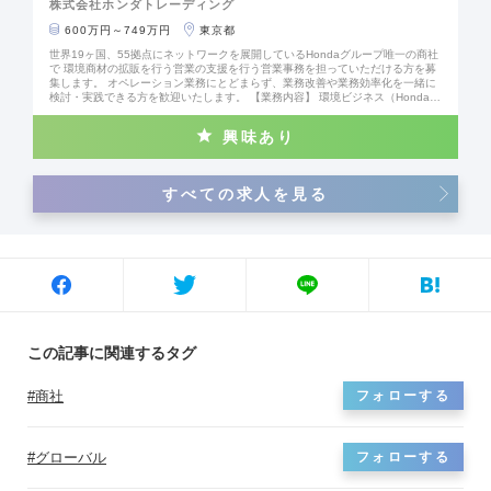
株式会社ホンダトレーディング
600万円～749万円
東京都
世界19ヶ国、55拠点にネットワークを展開しているHondaグループ唯一の商社
で 環境商材の拡販を行う営業の支援を行う営業事務を担っていただける方を募
集します。 オペレーション業務にとどまらず、業務改善や業務効率化を一緒に
検討・実践できる方を歓迎いたします。 【業務内容】 環境ビジネス（Honda販
売店向けの営業）の営業支援をお任せいたします。 ・ 受発注、在庫管理、計
上、数値分析などの営業支援業務 ・ 業務効率化、簡略化などの業務改善業務
興味あり
※ 国内100％の営業になるため、英語力は不問です。 【当社について】 Honda
グループの商社として、安定した経営基盤があります。(連結売上高14,927億
円 2024年度) グローバル展開にも力を入れており、社員の約25％が海外駐在員
として活躍しています。 【働き方】 企画課の残業時間は20時間程です。30時
すべての求人を見る
間を超えることは滅多にございません。 月の出社日の50％を上限としてリモー
トワークを実施しております。 #社会課題に挑む企業 #チャレンジできる環境 #
DX推進
この記事に関連するタグ
商社
フォローする
グローバル
フォローする