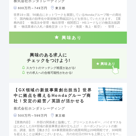
株式会社ホンダトレーディング
600万円～749万円
東京都
世界19ヶ国、56拠点にネットワークを展開しているHondaグループ唯一の商社
で、国内輸送の効率化や新規物流導線設計などを担当していただきます。 【業
務内容】 ・ 物流法令管理：輸出管理・税関窓口・HSコードなどの物流法規調
査 ・ 物流業者の入札 / 価格交渉（トラック・海貨・海上・航空） ・ 管理：海
外法人との会議運営、予算作成、月次報告資料作成 など 【当社について】 H
ondaグループの商社として、安定した経営基盤があります。 グローバル展開に
興味あり
も力を入れており、社員の約25％が海外駐在員として活躍しています。 【働き
方】 キャリア入社の方が多いため、安心して働くことができます。 フレックス
タイム制（コアタイム：10:00～15:00）や月の出社日の50％を上限としたリモ
ートワーク制度を導入しているため柔軟な働き方が可能です。
興味のある求人に
チェックをつけよう!
興味あり
スカウトのマッチング精度があがる!
その求人への合格可能性がわかる!
【GX領域の新規事業創出担当】世界
中に拠点を構えるHondaグループ商
社！安定の経営／英語が活かせる
株式会社ホンダトレーディング
500万円～599万円
東京都
【業務内容】 ・ 外部の関係者と協働して、グリーンエネルギー、バイオマスを
はじめとしたGX領域の新規事業企画や立ち上げ ・ カーボンクレジットの創
出、調達、販売 【働き方】 GX事業開発部の残業時間は20時間程です。30時間
を超えることは滅多にございません。 月の出社日の50％を上限としてリモート