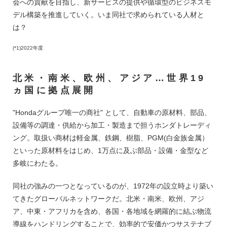
会への貢献を目指し、新サービスの提供や循環型のビジネスモ
デル構築を推進していく。いま同社で求められている人材と
は？
(*1)2022年度
北米・南米、欧州、アジア…世界19
ヵ国に拠点展開
"Hondaグループ唯一の商社" として、自動車の原材料、部品、
設備等の調達・供給から加工・製造まで担うホンダトレーディ
ング。取扱い商材は軽金属、鉄鋼、樹脂、PGM(白金族金属）
といった原材料をはじめ、1万点に及ぶ部品・設備・金型など
多岐にわたる。
同社の強みの一つとなっているのが、1972年の設立時より築い
てきたグローバルネットワークだ。北米・南米、欧州、アジ
ア、中東・アフリカを含め、各国・各地域を網羅的に結ぶ物流
導線をハンドリングすることで、効率的で安価かつサステナブ