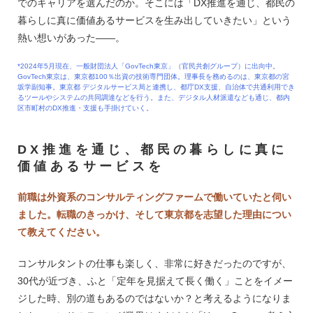
でのキャリアを選んだのか。そこには「DX推進を通じ、都民の
暮らしに真に価値あるサービスを生み出していきたい」という
熱い想いがあった――。
*2024年5月現在、一般財団法人「GovTech東京」（官民共創グループ）に出向中。
GovTech東京は、東京都100％出資の技術専門団体。理事長を務めるのは、東京都の宮
坂学副知事。東京都 デジタルサービス局と連携し、都庁DX支援、自治体で共通利用でき
るツールやシステムの共同調達などを行う。また、デジタル人材派遣なども通じ、都内
区市町村のDX推進・支援も手掛けていく。
DX推進を通じ、都民の暮らしに真に
価値あるサービスを
前職は外資系のコンサルティングファームで働いていたと伺い
ました。転職のきっかけ、そして東京都を志望した理由につい
て教えてください。
コンサルタントの仕事も楽しく、非常に好きだったのですが、
30代が近づき、ふと「定年を見据えて長く働く」ことをイメー
ジした時、別の道もあるのではないか？と考えるようになりま