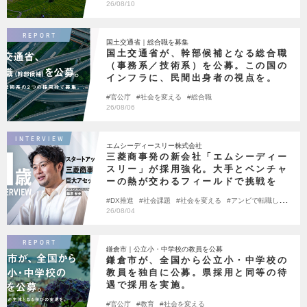
仕事
社会を変える
26/08/10
REPORT
国土交通省｜総合職を募集
国土交通省が、幹部候補となる総合職
（事務系／技術系）を公募。この国の
インフラに、民間出身者の視点を。
官公庁
社会を変える
総合職
26/08/06
INTERVIEW
エムシーディースリー株式会社
三菱商事発の新会社「エムシーディー
スリー」が採用強化。大手とベンチャ
ーの熱が交わるフィールドで挑戦を
DX推進
社会課題
社会を変える
アンビで転職しま
した
26/08/04
REPORT
鎌倉市｜公立小・中学校の教員を公募
鎌倉市が、全国から公立小・中学校の
教員を独自に公募。県採用と同等の待
遇で採用を実施。
官公庁
教育
社会を変える