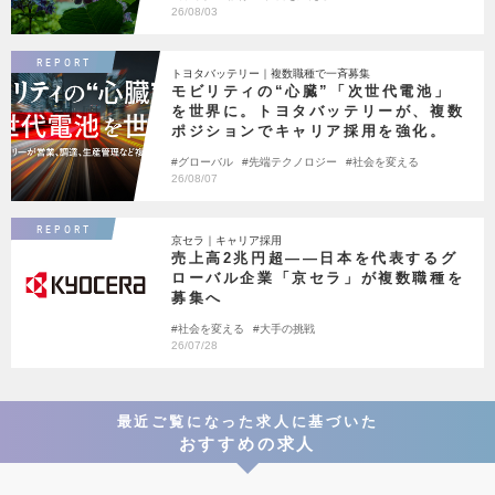
26/08/03
REPORT
トヨタバッテリー｜複数職種で一斉募集
モビリティの“心臓”「次世代電池」
を世界に。トヨタバッテリーが、複数
ポジションでキャリア採用を強化。
グローバル
先端テクノロジー
社会を変える
26/08/07
REPORT
京セラ｜キャリア採用
売上高2兆円超――日本を代表するグ
ローバル企業「京セラ」が複数職種を
募集へ
社会を変える
大手の挑戦
26/07/28
最近ご覧になった求人に基づいた
おすすめの求人