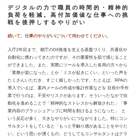
デジタルの力で職員の時間的・精神的
負荷を軽減。高付加価値な仕事への挑
戦を後押しするやりがい
続いて、仕事のやりがいについて伺わせてください。
入庁2年目まで、都庁のDX推進を支える基盤づくり、共通化や
自動化に携わってきたのですが、その重要性を肌で感じること
ができました。また、実際にツールを導入した各局の方々から
「業務が楽になった」とか「ミスが起きにくい」といった声を
たくさんいただき、すごく嬉しかったです。たとえば、RPAの
導入でいえば、案内メールの作成や集計作業などを 目視や手作
業で行うのは、不安やリスクがあります。そういったなかで自
動化を進めることで「精神的なストレスから解放された」「事
業内容のブラッシュアップに時間を割けるようになった」 と
いう反応が多く、大きなやりがいにつながりました。特にコン
サルタントをしていると「もっと手触り感があることをやりた
い」という思いが湧くもの。どうしてもコンサルタントはクラ