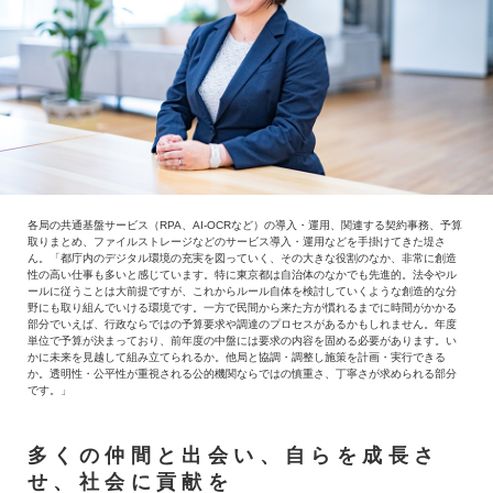
各局の共通基盤サービス（RPA、AI-OCRなど）の導入・運用、関連する契約事務、予算
取りまとめ、ファイルストレージなどのサービス導入・運用などを手掛けてきた堤さ
ん。「都庁内のデジタル環境の充実を図っていく、その大きな役割のなか、非常に創造
性の高い仕事も多いと感じています。特に東京都は自治体のなかでも先進的。法令やル
ールに従うことは大前提ですが、これからルール自体を検討していくような創造的な分
野にも取り組んでいける環境です。一方で民間から来た方が慣れるまでに時間がかかる
部分でいえば、行政ならではの予算要求や調達のプロセスがあるかもしれません。年度
単位で予算が決まっており、前年度の中盤には要求の内容を固める必要があります。い
かに未来を見越して組み立てられるか。他局と協調・調整し施策を計画・実行できる
か。透明性・公平性が重視される公的機関ならではの慎重さ、丁寧さが求められる部分
です。」
多くの仲間と出会い、自らを成長さ
せ、社会に貢献を