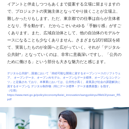
イアントと伴走しつつもあくまで提案する立場に留まりますの
で、プロジェクトの実施主体となってやり抜くことが立場上、
難しかったりもします。ただ、東京都での仕事は自らが主体者
となり、手を動かす。 だからこそいわゆる「手触り感」がすご
くあります。また、広域自治体として、他の自治体のモデルケ
ースになることも少なくありません。さまざまな試行錯誤を経
て、実装したものが全国へと広がっていく。それが「デジタル
公共財*」となっていくのは、非常に意義深いですし、「公共の
ために働ける」という部分も大きな魅力だと感じます。
デジタル公共財*…国連において「持続可能な開発に資するオープンソースのソフトウェ
ア、 オープンデータ、オープンAIモデル、オープンなデータ標準、オープンなコンテン
ツ」と定義され ており、本事業においては、公共性が高く、産業及び社会の課題解決に
資するオープンな デジタル制作物（特にデータ標準・データ連携基盤）を指す。
（引用）
https://www.meti.go.jp/policy/economy/keiei_innovation/sangyokinyu/Web3/yosan_R5.
pdf