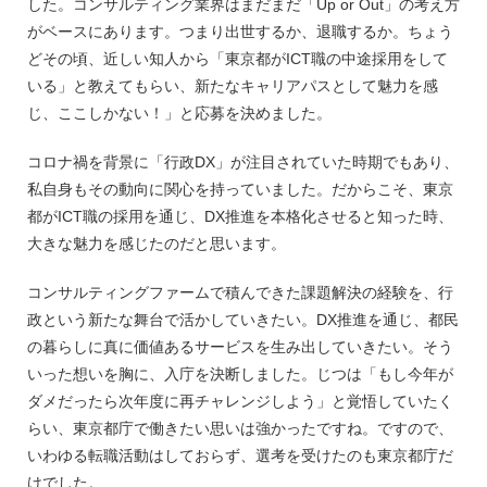
した。コンサルティング業界はまだまだ「Up or Out」の考え方
がベースにあります。つまり出世するか、退職するか。ちょう
どその頃、近しい知人から「東京都がICT職の中途採用をして
いる」と教えてもらい、新たなキャリアパスとして魅力を感
じ、ここしかない！」と応募を決めました。
コロナ禍を背景に「行政DX」が注目されていた時期でもあり、
私自身もその動向に関心を持っていました。だからこそ、東京
都がICT職の採用を通じ、DX推進を本格化させると知った時、
大きな魅力を感じたのだと思います。
コンサルティングファームで積んできた課題解決の経験を、行
政という新たな舞台で活かしていきたい。DX推進を通じ、都民
の暮らしに真に価値あるサービスを生み出していきたい。そう
いった想いを胸に、入庁を決断しました。じつは「もし今年が
ダメだったら次年度に再チャレンジしよう」と覚悟していたく
らい、東京都庁で働きたい思いは強かったですね。ですので、
いわゆる転職活動はしておらず、選考を受けたのも東京都庁だ
けでした。