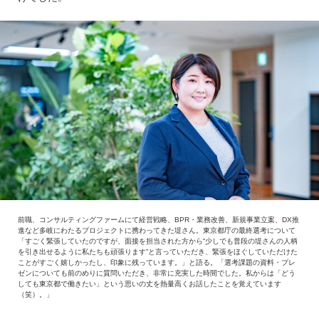
前職、コンサルティングファームにて経営戦略、BPR・業務改善、新規事業立案、DX推
進など多岐にわたるプロジェクトに携わってきた堤さん。東京都庁の最終選考について
「すごく緊張していたのですが、面接を担当された方から“少しでも普段の堤さんの人柄
を引き出せるように私たちも頑張ります”と言っていただき、緊張をほぐしていただけた
ことがすごく嬉しかったし、印象に残っています。」と語る。「選考課題の資料・プレ
ゼンについても前のめりに質問いただき、非常に充実した時間でした。私からは「どう
しても東京都で働きたい」という思いの丈を熱量高くお話したことを覚えています
（笑）。」