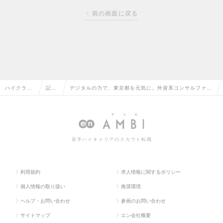
前の画面に戻る
ハイクラス
記事
デジタルの力で、東京都を元気に。外資系コンサルファー
求人TOP
一覧
ムを経て、彼女が「都政DX」に抱く志
若手ハイキャリアのスカウト転職
利用規約
求人情報に関するポリシー
個人情報の取り扱い
推奨環境
ヘルプ・お問い合わせ
参画のお問い合わせ
サイトマップ
エン会社概要