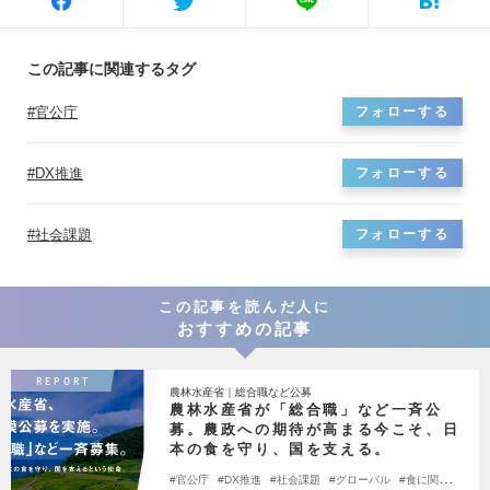
この記事に関連するタグ
官公庁
フォローする
DX推進
フォローする
社会課題
フォローする
この記事を読んだ人に
おすすめの記事
REPORT
農林水産省｜総合職など公募
農林水産省が「総合職」など一斉公
募。農政への期待が高まる今こそ、日
本の食を守り、国を支える。
官公庁
DX推進
社会課題
グローバル
食に関わる