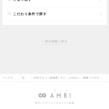
こだわり条件で探す
前の画面に戻る
ハイクラス
記事
20代でもう一段成長したい、とOisixへ。朝食パンのサブ
求人TOP
一覧
スク、IPコラボ商品を仕掛けた、彼の挑戦記
若手ハイキャリアのスカウト転職