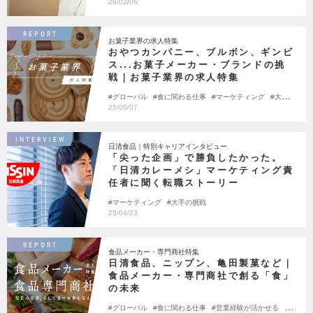
戦
Leading Women
26/02/06
REPORT
お菓子業界の求人特集
おやつカンパニー、ブルボン、ギンビ
ス...お菓子メーカー・ブランドの挑
戦｜お菓子業界の求人特集
グローバル
食に関わる仕事
マーケティング
大手の
挑戦
25/05/07
INTERVIEW
日清食品｜特別キャリアインタビュー
「尖った企画」で勝負したかった。
「日清カレーメシ」マーケティング責
任者に聞く転職ストーリー
マーケティング
大手の挑戦
25/04/23
REPORT
食品メーカー・専門商社特集
日清食品、ニップン、亀田製菓など｜
食品メーカー・専門商社で創る「食」
の未来
グローバル
食に関わる仕事
営業経験が活かせる
マ