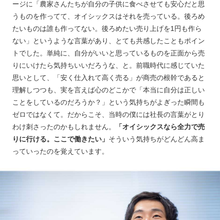
ージに「農家さんたちが自分の子供に食べさせても安心だと思
うものを作ってて、オイシックスはそれを売っている。後ろめ
たいものは誰も作ってない。後ろめたい売り上げを1円も作ら
ない」というような言葉があり、とても共感したこともポイン
トでした。単純に、自分がいいと思っているものを正面から売
りにいけたら気持ちいいだろうな、と。前職時代に感じていた
思いとして、「安く仕入れて高く売る」が商売の根幹であると
理解しつつも、実を言えば心のどこかで「本当に自分は正しい
ことをしているのだろうか？」という気持ちがよぎった瞬間も
ゼロではなくて。だからこそ、当時の僕には社長の言葉がとり
わけ刺さったのかもしれません。
「オイシックスなら全力で売
りに行ける。ここで働きたい」
そういう気持ちがどんどん高ま
っていったのを覚えています。