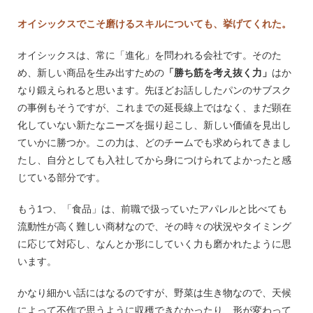
オイシックスでこそ磨けるスキルについても、挙げてくれた。
オイシックスは、常に「進化」を問われる会社です。そのた
め、新しい商品を生み出すための
「勝ち筋を考え抜く力」
はか
なり鍛えられると思います。先ほどお話ししたパンのサブスク
の事例もそうですが、これまでの延長線上ではなく、まだ顕在
化していない新たなニーズを掘り起こし、新しい価値を見出し
ていかに勝つか。この力は、どのチームでも求められてきまし
たし、自分としても入社してから身につけられてよかったと感
じている部分です。
もう1つ、「食品」は、前職で扱っていたアパレルと比べても
流動性が高く難しい商材なので、その時々の状況やタイミング
に応じて対応し、なんとか形にしていく力も磨かれたように思
います。
かなり細かい話にはなるのですが、野菜は生き物なので、天候
によって不作で思うように収穫できなかったり、形が変わって