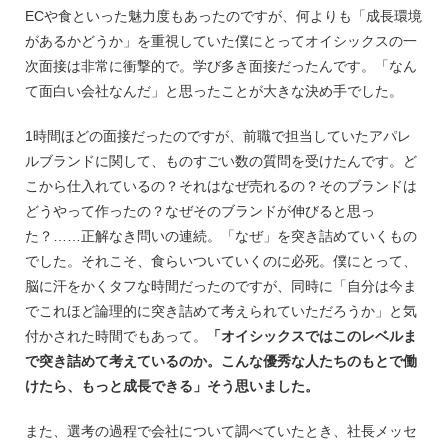
ECや食といった魅力度もあったのですが、何よりも「成長環境
があるかどうか」を重視していた僕にとってオイシックスの一
次面接は非常に衝撃的で。学び多き面接だったんです。「なん
て面白い会社なんだ」と思ったことが大きな決め手でした。
1時間ほどの面接だったのですが、前職で担当していたアパレ
ルブランドに関して、ものすごい数の質問を受けたんです。ど
こから仕入れているの？それはなぜ売れるの？そのブランドは
どうやって作ったの？なぜそのブランドが伸びると思っ
た？……正解なき問いの連続。「なぜ」を突き詰めていくもの
でした。それこそ、食らいついていくのに必死。僕にとって、
脳に汗をかくタフな時間だったのですが、同時に「自分は今ま
でこれほど論理的に突き詰めて考えられていただろうか」と気
付かされた時間でもあって。
「オイシックスではこのレベルま
で突き詰めて考えているのか。こんな優秀な人たちのもとで働
けたら、もっと成長できる」そう思いました。
また、選考の過程で会社について調べていたとき、社長メッセ