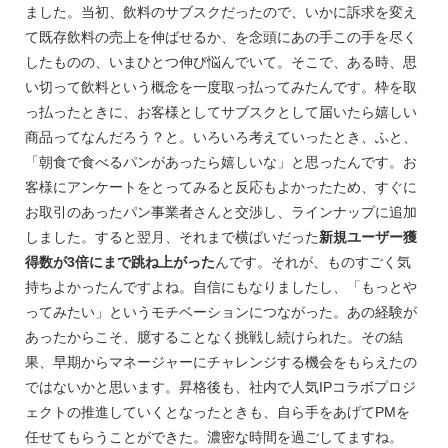
ました。当初、飲料のサブスクだったので、いかに訴求を変え
て既存飲料の売上を伸ばせるか、を念頭にあの手この手を尽く
したものの、いまひとつ伸び悩んでいて。そこで、ある時、思
い切って飲料という概念を一度取っ払ってみたんです。枠を取
っ払ったときに、お客様としてサブスクとして届いたら嬉しい
商品ってなんだろう？と。いろいろ考えていったとき、ふと、
「朝食で食べるパンがあったら嬉しいな」と思ったんです。お
客様にアンケートをとってみると反応もよかったため、すぐに
お取引のあったパン事業者さんと交渉し、ラインナップに追加
しました。すると翌月、それまで横ばいだった
新規ユーザー獲
得数が3倍にまで跳ね上がった
んです。それが、ものすごく気
持ちよかったんですよね。自信にもなりましたし、「もっとや
ってみたい」というモチベーションにつながった。あの経験が
あったからこそ、臆することなく挑戦し続けられた。その結
果、早期からマネージャーにチャレンジする機会をもらえたの
ではないかと思います。昇格後も、社内で人気IPコラボプロジ
ェクトの推進していくとなったときも、自ら手をあげてPMを
任せてもらうことができた。濃密な時間を過ごしてますね。