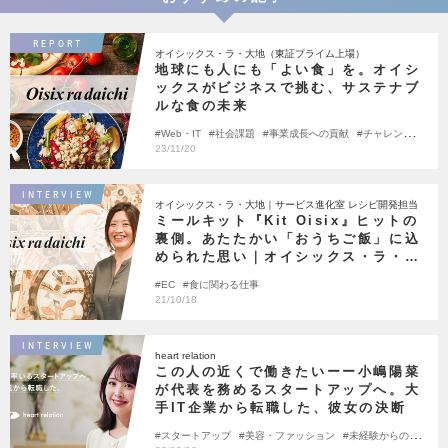
REPORT
オイシックス・ラ・大地（東証プライム上場）
地球にも人にも「よい食」を。オイシ
ックスがビジネスで挑む、サステナブ
ルな食の未来
Web・IT
社会課題
事業成長への貢献
チャレンジで
きる環境
社会を変える
農業
23/11/20
INTERVIEW
オイシックス・ラ・大地｜サービス進化室 レシピ開発担当
ミールキット『Kit Oisix』ヒットの
裏側。あたたかい「おうちご飯」に込
められた思い｜オイシックス・ラ・大
地
EC
食に関わる仕事
21/10/18
INTERVIEW
heart relation
この人の近くで働きたいーー小嶋陽菜
が代表を務めるスタートアップへ。大
手IT企業から転職した、彼女の決断
スタートアップ
美容・ファッション
未経験からの挑