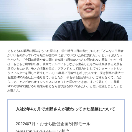
そもそもEC業界に興味をもった理由は、学生時代に目の当たりにした「どんなに生産者
がいいもの作っていても魅力が世の中に届いていないために売れない」という現状だっ
たという。「今回は農業や食に関する知識・経験はいっさい問われない募集ですが、僕
は、もともと農学部出身。農家でアルバイトしながら生産したものが破棄される光景も
見ているなかで、モノの情報を伝え、ブランドとして魅力付けしてインターネットとい
うフィルターを通して販売していくEC業界に可能性を感じたんです。実は新卒の就活で
も農業×ECの会社は一通りみていましたが、そもそも数が少ない。ご縁もなくて。だか
らこそ、アンビからオイシックスのスカウトが届いたときは、すごく嬉しくて。農業
×ECの領域で働ける可能性があるならぜひ話を聞いてみたい、と思い志望しました」と
水野さん。
入社2年4ヵ月で水野さんが携わってきた業務について
2022年7月：おせち販促企画/外部モール
(Amazon/PayPayモール)担当