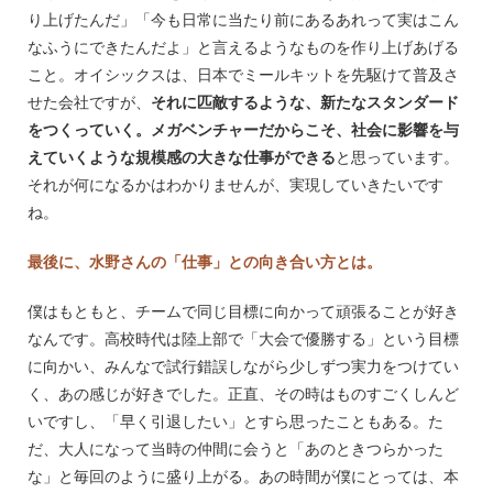
り上げたんだ」「今も日常に当たり前にあるあれって実はこん
なふうにできたんだよ」と言えるようなものを作り上げあげる
こと。オイシックスは、日本でミールキットを先駆けて普及さ
せた会社ですが、
それに匹敵するような、新たなスタンダード
をつくっていく。メガベンチャーだからこそ、社会に影響を与
えていくような規模感の大きな仕事ができる
と思っています。
それが何になるかはわかりませんが、実現していきたいです
ね。
最後に、水野さんの「仕事」との向き合い方とは。
僕はもともと、チームで同じ目標に向かって頑張ることが好き
なんです。高校時代は陸上部で「大会で優勝する」という目標
に向かい、みんなで試行錯誤しながら少しずつ実力をつけてい
く、あの感じが好きでした。正直、その時はものすごくしんど
いですし、「早く引退したい」とすら思ったこともある。た
だ、大人になって当時の仲間に会うと「あのときつらかった
な」と毎回のように盛り上がる。あの時間が僕にとっては、本