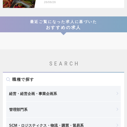
ーケティング
企画
26/06/26
最近ご覧になった求人に基づいた
おすすめの求人
SEARCH
職種で探す
経営・経営企画・事業企画系
管理部門系
SCM・ロジスティクス・物流・購買・貿易系