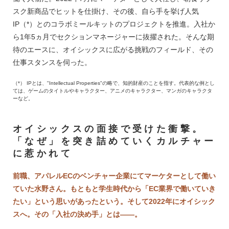
スク新商品でヒットを仕掛け、その後、自ら手を挙げ人気
IP（*）とのコラボミールキットのプロジェクトを推進。入社か
ら1年5ヵ月でセクションマネージャーに抜擢された。そんな期
待のエースに、オイシックスに広がる挑戦のフィールド、その
仕事スタンスを伺った。
（*） IPとは、"Intellectual Properties"の略で、知的財産のことを指す。代表的な例とし
ては、ゲームのタイトルやキャラクター、アニメのキャラクター、マンガのキャラクタ
ーなど。
オイシックスの面接で受けた衝撃。
「なぜ」を突き詰めていくカルチャー
に惹かれて
前職、アパレルECのベンチャー企業にてマーケターとして働い
ていた水野さん。もともと学生時代から「EC業界で働いていき
たい」という思いがあったという。そして2022年にオイシック
スへ。その「入社の決め手」とは――。