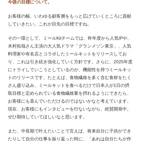
今後の目標について。
お客様の幅、いわゆる顧客層をもっと広げていくところに貢献
していきたい。これが目先の目標ですね。
その一環として、ミールKitチームでは、昨年度から人気IPや、
木村拓哉さん主演の大人気ドラマ「グランメゾン東京」、人気
料理家や有名店とコラボしたミールキットをリリースしてお
り、これは引き続き強化していく方針です。さらに、2025年度
にトライしていこうとしているのが、機能性を持つミールキッ
トのリリースです。たとえば、食物繊維を多く含む食材をたく
さん盛り込み、ミールキットを食べるだけで日本人が1日の摂
取目標と定められている食物繊維量を摂れるようにできたら、
お客様にも喜んでいただけるのではないかなと考えています。
現在、お客様にもインタビューを行ないながら、絶賛開発中。
ぜひ期待していてほしいなと思います。
また、中長期で叶えたいことで言えば、将来自分に子供ができ
たりして自分の仕事を振り返った時に、「あれは自分たちが作