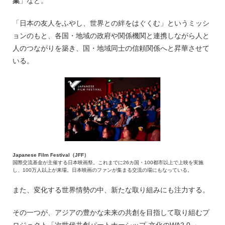
業
」など。
「日本の友人をふやし、世界との絆をはぐくむ」というミッシ
ョンのもと、各国・地域の政府や関係機関と連携しながら人と
人のつながりを築き、国・地域同士の信頼関係へと昇華させて
いる。
Japanese Film Festival（JFF）
国際交流基金が主催する日本映画祭。これまでに26カ国・100都市以上で上映を実施
し、100万人以上が来場。日本映画のファンが集まる交流の場にもなっている。
また、変化する世界情勢の中、新たな取り組みにも注力する。
その一つが、アジアの豊かな未来の共創を目指して取り組むプ
ロジェクト「次世代共創パートナーシップ-文化のWA2.0-」。