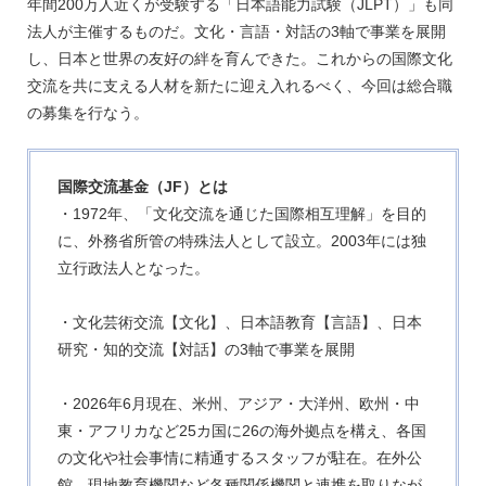
年間200万人近くが受験する「日本語能力試験（JLPT）」も同
法人が主催するものだ。文化・言語・対話の3軸で事業を展開
し、日本と世界の友好の絆を育んできた。これからの国際文化
交流を共に支える人材を新たに迎え入れるべく、今回は総合職
の募集を行なう。
国際交流基金（JF）とは
・1972年、「文化交流を通じた国際相互理解」を目的
に、外務省所管の特殊法人として設立。2003年には独
立行政法人となった。
・文化芸術交流【文化】、日本語教育【言語】、日本
研究・知的交流【対話】の3軸で事業を展開
・2026年6月現在、米州、アジア・大洋州、欧州・中
東・アフリカなど25カ国に26の海外拠点を構え、各国
の文化や社会事情に精通するスタッフが駐在。在外公
館、現地教育機関など各種関係機関と連携を取りなが