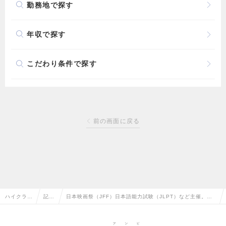
勤務地で探す
年収で探す
こだわり条件で探す
前の画面に戻る
ハイクラス
記事
日本映画祭（JFF）日本語能力試験（JLPT）など主催。国
求人TOP
一覧
際文化交流を担う国際交流基金が【総合職】を募集