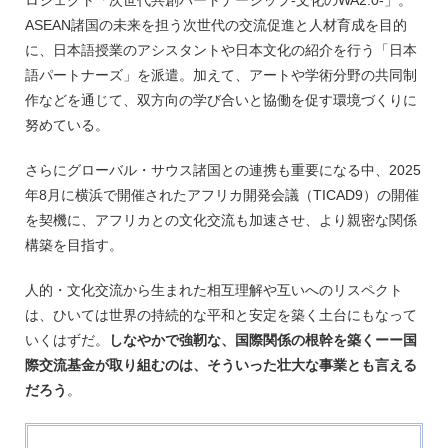
ASEAN諸国の未来を担う次世代の交流促進と人材育成を目的
に、日本語授業のアシスタントや日本文化の紹介を行う「日本
語パートナーズ」を派遣。加えて、アートや学術分野の共同制
作などを通じて、双方向の学び合いと協働を促す環境づくりに
努めている。
さらにグローバル・サウス諸国との連携も重要になる中、2025
年8月に横浜で開催されたアフリカ開発会議（TICAD9）の開催
を契機に、アフリカとの文化交流も加速させ、より親密な関係
構築を目指す。
人的・文化交流から生まれた相互理解や互いへのリスペクト
は、ひいては世界の持続的な平和と安定を築く土台にもなって
いくはずだ。
しなやかで強靭な、国際関係の根幹を築くーー国
際交流基金が取り組むのは、そういった壮大な事業とも言える
だろう
。