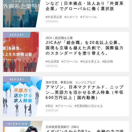
ンなど｜日本拠点・法人あり「外資系
企業」でグローバルに働く選択肢
外資系企業
スポーツ
グローバル
26/06/03
REPORT
JICA｜総合職を公募
JICAが「総合職」を20名以上公募。
国境も立場も越えた共創で、国際協力
のスタンダードを塗り替えろ。
社会課題
グローバル
社会を変える
総合職
26/06/01
REPORT
海外営業、事業企画、エンジニアなど
アマゾン、日本マクドナルド、ニップ
ン…英語力を活かせる求人特集（年収
600万円以上｜国内勤務）
商社
グローバル
営業経験が活かせる
26/05/18
INTERVIEW
日本政策投資銀行（DBJ）
メガバンクからDBJへ。金融の力で追