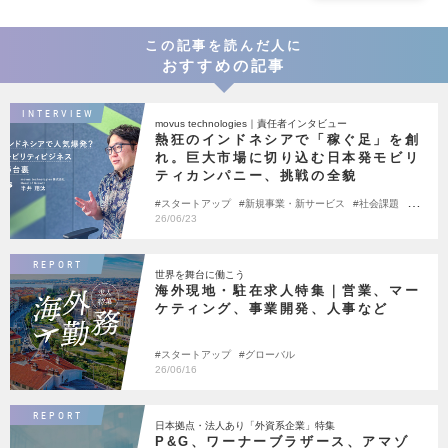
この記事を読んだ人に
おすすめの記事
INTERVIEW
movus technologies｜責任者インタビュー
熱狂のインドネシアで「稼ぐ足」を創
れ。巨大市場に切り込む日本発モビリ
ティカンパニー、挑戦の全貌
スタートアップ
新規事業・新サービス
社会課題
グ
ローバル
チャレンジできる環境
26/06/23
REPORT
世界を舞台に働こう
海外現地・駐在求人特集｜営業、マー
ケティング、事業開発、人事など
スタートアップ
グローバル
26/06/16
REPORT
日本拠点・法人あり「外資系企業」特集
P&G、ワーナーブラザース、アマゾ