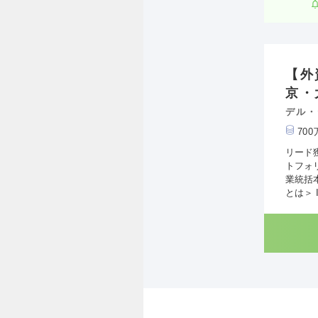
【外
京・
デル・
70
リード
トフォ
業統括
とは＞ In