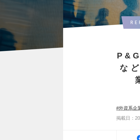
RE
P&
な
外資系企
掲載日：2026