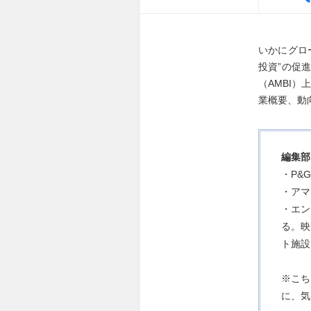
いかにグロ
投資”の促
（AMBI
業概要、動
編集部
・P&
・アマ
・エン
る。映
ト施設
※こち
に、気