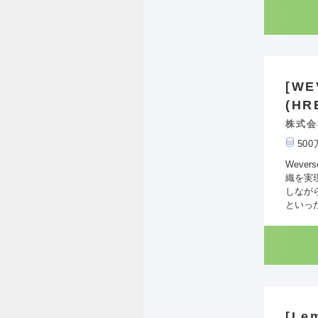
[W
(HR
株式会
50
Weve
織を実現
しなが
といっ
[Le