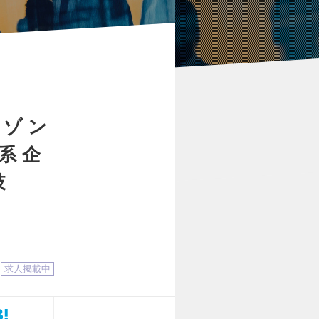
マゾン
系企
肢
求人掲載中