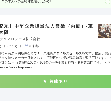
その求人への合格可能性がわかる!
資系】中堅企業担当法人営業（内勤）-東
大阪
テクノロジーズ株式会社
0万円～899万円
東京都
獲得～商談～納期調整まで！一気通貫スタイルのセールス職です。幅広い製品
リオを持つメーカー営業として、広範囲かつ深い製品知識を習得可能です。 
本部とは＞ 従業員数100名～999名の中堅企業を担当する営業部門です。 ＜
side Sales Represent…
興味あり