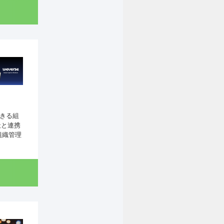
できる組
社と連携
組織管理