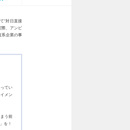
て“対日直接
実際、アンビ
資系企業の事
なってい
テイメン
しまう前
」を！