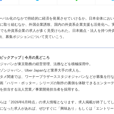
ーバル化のなかで持続的に経済を発展させていけるか。日本全体におい
進に取り組むなか、外国企業誘致、国内の外資系企業支援も活発化へ。
）上でも外資系企業の求人が多く見受けられた。日本拠点・法人を持つ外
向、募集ポジションについて見ていこう。
ピックアップ｜今月の見どころ
Gジャパンが東京勤務の経営管理、法務などを積極採用中。
ゾンジャパン、Uber Japanなど業界大手の求人も。
タメ関連では、ワーナーブラザーススタジオジャパンなどが募集を行
画「ハリー・ポッター」シリーズの制作の裏側を体験できるエンター
を担当する法人営業／事業開発担当者を採用する。
らは「2026年6月時点」の求人情報となります。求人掲載が終了して
になった求人があれば、ぜひすぐに「興味あり」もしくは「エントリー