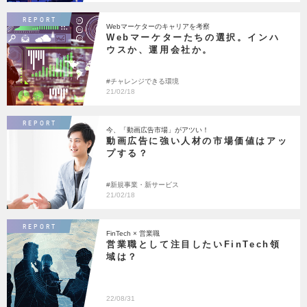
REPORT
Webマーケターのキャリアを考察
Webマーケターたちの選択。インハ
ウスか、運用会社か。
チャレンジできる環境
21/02/18
REPORT
今、「動画広告市場」がアツい！
動画広告に強い人材の市場価値はアッ
プする？
新規事業・新サービス
21/02/18
REPORT
FinTech × 営業職
営業職として注目したいFinTech領
域は？
22/08/31