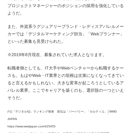
プロジェクトマネージャーのポジションの採用を強化している
ようだ。
また、外資系ラグジュアリーブランド・レディスアパレルメー
カーでは「デジタルマーケティング担当」「Webプランナー」
といった募集も見受けられた。
※2019年8月現在、募集されていた求人となります。
転職者側としても、IT大手やWebベンチャーから転職するケー
スも。もはやWeb・IT業界との垣根は次第になくなってきてい
ると言えるかもしれない。大きな変革が起ころうとしているア
パレル業界。ここでキャリアを築くのも、選択肢の一つといえ
そうだ。
(*1)「デジタルIQ」ランキング発表 首位は「バーバリー」「カルティエ」│WWD
JAPAN
https://www.wwdjapan.com/425455