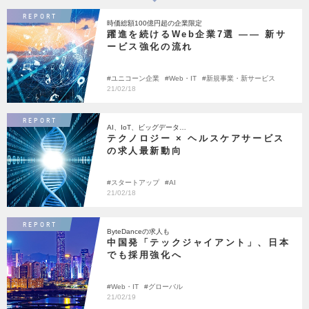
REPORT
時価総額100億円超の企業限定
躍進を続けるWeb企業7選 ―― 新サ
ービス強化の流れ
ユニコーン企業
Web・IT
新規事業・新サービス
21/02/18
REPORT
AI、IoT、ビッグデータ…
テクノロジー × ヘルスケアサービス
の求人最新動向
スタートアップ
AI
21/02/18
REPORT
ByteDanceの求人も
中国発「テックジャイアント」、日本
でも採用強化へ
Web・IT
グローバル
21/02/19