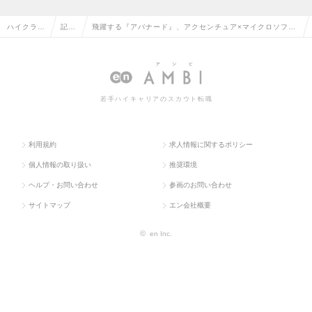
ハイクラス
記事
飛躍する『アバナード』、アクセンチュア×マイクロソフト
求人TOP
一覧
合弁会社が提供する「ITソリューション」の実力
若手ハイキャリアのスカウト転職
利用規約
求人情報に関するポリシー
個人情報の取り扱い
推奨環境
ヘルプ・お問い合わせ
参画のお問い合わせ
サイトマップ
エン会社概要
©
en Inc.