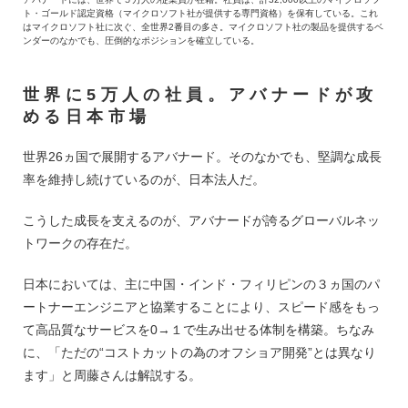
ト・ゴールド認定資格（マイクロソフト社が提供する専門資格）を保有している。これ
はマイクロソフト社に次ぐ、全世界2番目の多さ。マイクロソフト社の製品を提供するベ
ンダーのなかでも、圧倒的なポジションを確立している。
世界に5万人の社員。アバナードが攻
める日本市場
世界26ヵ国で展開するアバナード。そのなかでも、堅調な成長
率を維持し続けているのが、日本法人だ。
こうした成長を支えるのが、アバナードが誇るグローバルネッ
トワークの存在だ。
日本においては、主に中国・インド・フィリピンの３ヵ国のパ
ートナーエンジニアと協業することにより、スピード感をもっ
て高品質なサービスを0→１で生み出せる体制を構築。ちなみ
に、「ただの“コストカットの為のオフショア開発”とは異なり
ます」と周藤さんは解説する。