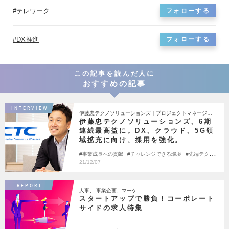
テレワーク
フォローする
DX推進
フォローする
この記事を読んだ人に
おすすめの記事
INTERVIEW
伊藤忠テクノソリューションズ｜プロジェクトマネージャ
ー
伊藤忠テクノソリューションズ、6期
連続最高益に。DX、クラウド、5G領
域拡充に向け、採用を強化。
事業成長への貢献
チャレンジできる環境
先端テクノ
ロジー
21/12/07
REPORT
人事、 事業企画、マーケ…
スタートアップで勝負！コーポレート
サイドの求人特集