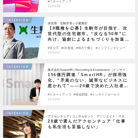
スタートアップ
22/03/08
INTERVIEW
奈良県 生駒市長 | 小紫雅史
【8職種を公募】生駒市が目指す、次
世代型の住宅都市。“次なる50年”に
向け、協創によるまちづくりを加速―
―。
官公庁
DX推進
地方で働く
トップインタビュー
23/04/07
INTERVIEW
株式会社SmartHR | Recruiting＆Enablement（インサイド
セールス専任採用＆早期活躍）
156億円調達「SmartHR」が採用強
化。“矛盾のない、誠実なビジネスに
惹かれて”――24歳で決めた入社者の
思い
スタートアップ
資金調達
インサイドセールス
21/12/07
INTERVIEW
アクセンチュア | コンサルタント アソシエイト・マネジ
ャー
28歳で選んだアクセンチュア「仕事
も私生活も妥協しない」