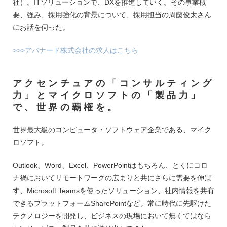
社）。ITソリューションで、DXを推進していく。その事業概
要、強み、採用強化の背景について、採用担当の周藤俊太さん
にお話を伺った。
>>>アバナード株式会社の求人はこちら
アクセンチュアの「コンサルティング
力」とマイクロソフトの「製品力」
で、世界の覇権を。
世界最大級のコンピュータ・ソフトウェア企業である、マイク
ロソフト。
Outlook、Word、Excel、PowerPointはもちろん、とくにコロ
ナ禍においてリモートワークの広まりと共にさらに需要を伸ば
す、Microsoft Teamsを使ったソリューション、社内情報を共有
できるプラットフォームSharePointなど。常に時代に先駆けた
テクノロジーを開発し、ビジネスの現場において無くてはなら