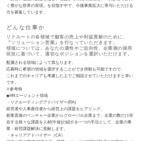
く豊かな世界の実現」を目指す中で、今後事業拡大に寄与いただける
方を募集しています。
どんな仕事か
リクルートの各領域で顧客の売上や利益貢献のために、
『ソリューション営業』を行なっていただきます。
領域については、あなたの適性やご志向性、企業側の採用
状況に基づいて、適切なポジションを選択いただけます。
配属される領域によって異なります。
応募時に希望の領域を選択することができ併願も可能ですので、
これまでのキャリアも考慮した上でご相談させていただけますと幸い
です。
※参考例
◆HRエージェント領域
・リクルーティングアドバイザー(RA)
経営者や人事責任者から経営上の課題をヒアリング。
創業直後のベンチャー企業からグローバル企業まで、企業の数だけ存
在する様々な課題を人材(中途)の紹介を一つの手法として、企業の事
業・経営課題解決に貢献します。
・キャリアアドバイザー（CA）