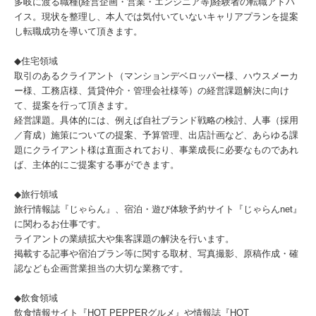
多岐に渡る職種(経営企画・営業・エンジニア等)経験者の転職アドバ
イス。現状を整理し、本人では気付いていないキャリアプランを提案
し転職成功を導いて頂きます。
◆住宅領域
取引のあるクライアント（マンションデベロッパー様、ハウスメーカ
ー様、工務店様、賃貸仲介・管理会社様等）の経営課題解決に向け
て、提案を行って頂きます。
経営課題。具体的には、例えば自社ブランド戦略の検討、人事（採用
／育成）施策についての提案、予算管理、出店計画など、あらゆる課
題にクライアント様は直面されており、事業成長に必要なものであれ
ば、主体的にご提案する事ができます。
◆旅行領域
旅行情報誌『じゃらん』、宿泊・遊び体験予約サイト『じゃらんnet』
に関わるお仕事です。
ライアントの業績拡大や集客課題の解決を行います。
掲載する記事や宿泊プラン等に関する取材、写真撮影、原稿作成・確
認なども企画営業担当の大切な業務です。
◆飲食領域
飲食情報サイト『HOT PEPPERグルメ』や情報誌『HOT