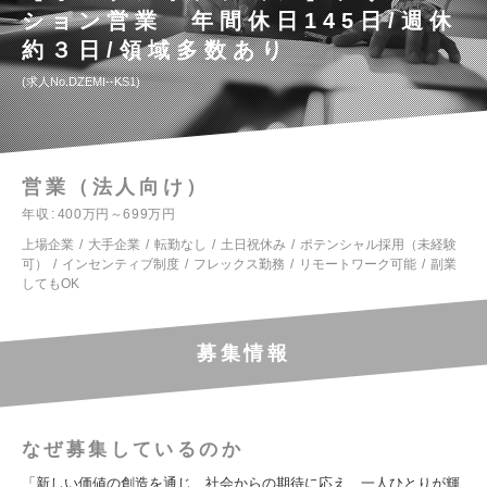
ション営業 年間休日145日/週休
約３日/領域多数あり
求人No.DZEMI--KS1
営業（法人向け）
年収
400万円～699万円
上場企業
大手企業
転勤なし
土日祝休み
ポテンシャル採用（未経験
可）
インセンティブ制度
フレックス勤務
リモートワーク可能
副業
してもOK
募集情報
なぜ募集しているのか
「新しい価値の創造を通じ、社会からの期待に応え、一人ひとりが輝