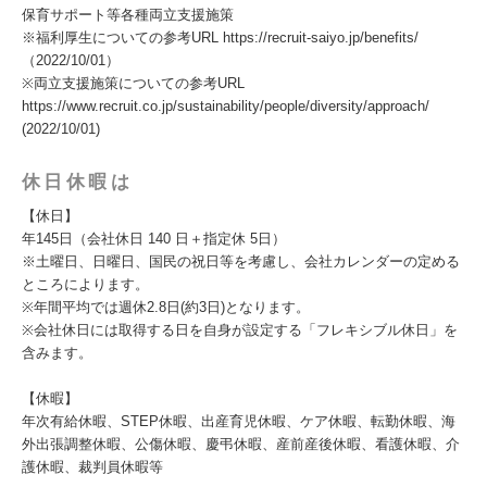
保育サポート等各種両立支援施策
※福利厚生についての参考URL https://recruit-saiyo.jp/benefits/
（2022/10/01）
※両立支援施策についての参考URL
https://www.recruit.co.jp/sustainability/people/diversity/approach/
(2022/10/01)
休日休暇は
【休日】
年145日（会社休日 140 日＋指定休 5日）
※土曜日、日曜日、国民の祝日等を考慮し、会社カレンダーの定める
ところによります。
※年間平均では週休2.8日(約3日)となります。
※会社休日には取得する日を自身が設定する「フレキシブル休日」を
含みます。
【休暇】
年次有給休暇、STEP休暇、出産育児休暇、ケア休暇、転勤休暇、海
外出張調整休暇、公傷休暇、慶弔休暇、産前産後休暇、看護休暇、介
護休暇、裁判員休暇等