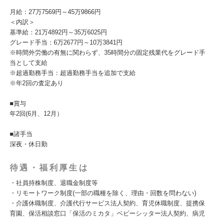
月給：27万7569円～45万9866円
＜内訳＞
基準給：21万4892円～35万6025円
グレード手当：6万2677円～10万3841円
※時間外労働の有無に関わらず、35時間分の固定残業代をグレード手
当として支給
※超過勤務手当：超過勤務手当を追加で支給
※年2回の査定あり
■賞与
年2回(6月、12月）
■諸手当
深夜・休日勤
待遇・福利厚生は
・社員持株制度、退職金制度等
・リモートワーク制度(一部の職種を除く、理由・回数を問わない)
・介護休職制度、介護代行サービス法人契約、育児休職制度、提携保
育園、保活相談窓口「保活のミカタ」ベビーシッター法人契約、病児