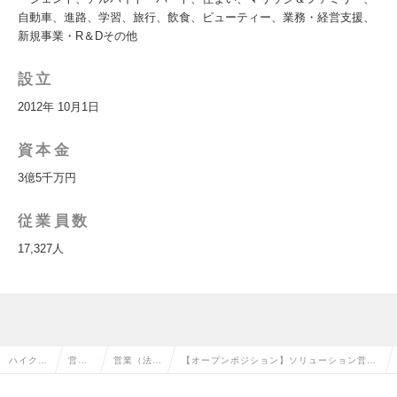
自動車、進路、学習、旅行、飲食、ビューティー、業務・経営支援、
新規事業・R＆Dその他
設立
2012年 10月1日
資本金
3億5千万円
従業員数
17,327人
ハイクラ
営業
営業（法人
【オープンポジション】ソリューション営
ス求人T
系の
向け）の転
業 年間休日145日/週休約３日/領域多数あ