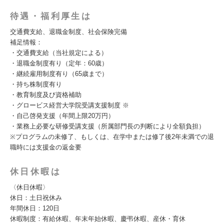
待遇・福利厚生は
交通費支給、退職金制度、社会保険完備
補足情報：
・交通費支給（当社規定による）
・退職金制度有り（定年：60歳）
・継続雇用制度有り（65歳まで）
・持ち株制度有り
・教育制度及び資格補助
・グロービス経営大学院受講支援制度 ※
・自己啓発支援（年間上限20万円）
・業務上必要な研修受講支援（所属部門長の判断により全額負担）
※プログラムの未修了、もしくは、在学中または修了後2年未満での退
職時には支援金の返金要
休日休暇は
〈休日休暇〉
休日：土日祝休み
年間休日：120日
休暇制度：有給休暇、年末年始休暇、慶弔休暇、産休・育休