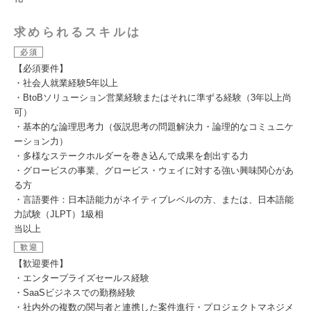
求められるスキルは
必須
【必須要件】
・社会人就業経験5年以上
・BtoBソリューション営業経験またはそれに準ずる経験（3年以上尚
可）
・基本的な論理思考力（仮説思考の問題解決力・論理的なコミュニケ
ーション力）
・多様なステークホルダーを巻き込んで成果を創出する力
・グロービスの事業、グロービス・ウェイに対する強い興味関心があ
る方
・言語要件：日本語能力がネイティブレベルの方、または、日本語能
力試験（JLPT）1級相
当以上
歓迎
【歓迎要件】
・エンタープライズセールス経験
・SaaSビジネスでの勤務経験
・社内外の複数の関与者と連携した案件進行・プロジェクトマネジメ