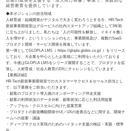
企業の成長を支援する「法人向け研修」事業で、実践的な
経営教育を提供しています。
◆本ポジションの担当領域
人材育成・組織開発がデジタルで大きく変わろうとする今、HR-Tech
新規事業開発室はグロービスの社内スタートアップ組織として3年前
に立ち上がりました。私たちは「人の可能性を解放し、イキイキ働く
人を増やす」というミッションのもと、事業開発及び、複数のSaaS
プロダクト開発・サービス開発を推進しています。
第一弾としてGLOPLA LMS（ https://glopla.globis.co.jp/ ）をリリース
しており、大企業を中心としたお客様にご利用をいただいておりま
す。今後はGLOPLA LMSをシリーズ展開することで、プロダクトを拡
張し、人材育成・社会人教育のDXにチャレンジをしていきます。
【業務詳細】
HR-Tech新規事業開発室でのカスタマーサクセス＆セールス担当とし
て、以下業務をご担当いただきます。
・顧客のプロダクト導入後のオンボーディング伴走支援
・顧客の利用状況のデータ分析、顧客状況に応じた利活用提案
・アップセル・クロスセルに向けた提案営業
・プロダクトの新規機能開発やUI／UXの改善点などに関する、開発チ
ームへの提案・議論
・ディープサクセス実現のためのハイタッチ支援の検証・実践・標準
化