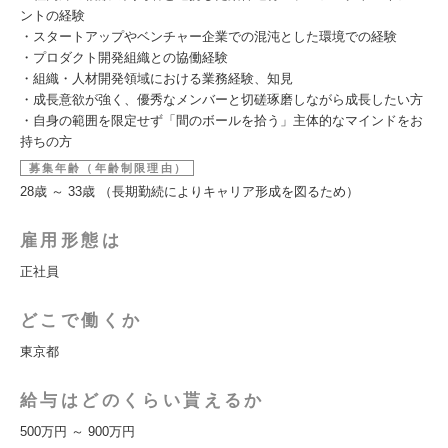
ントの経験
・スタートアップやベンチャー企業での混沌とした環境での経験
・プロダクト開発組織との協働経験
・組織・人材開発領域における業務経験、知見
・成長意欲が強く、優秀なメンバーと切磋琢磨しながら成長したい方
・自身の範囲を限定せず「間のボールを拾う」主体的なマインドをお
持ちの方
募集年齢（年齢制限理由）
28歳 ～ 33歳 （長期勤続によりキャリア形成を図るため）
雇用形態は
正社員
どこで働くか
東京都
給与はどのくらい貰えるか
500万円 ～ 900万円