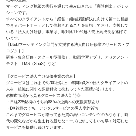
マーケティング施策の実行を通じて⽣み出される「商談創出」がミッ
ションです。
すべてのクライアントから「経営・組織課題解決に向けて第一に相談
できるパートナー」として信頼されることを目指しており、支援して
いる「法人向け研修」事業は、昨対比110％超の売上高成長を遂げて
います。
【BtoBマーケティング部門が支援する法人向け研修業のサービス・プ
ロダクト】
研修（集合研修・スクール型研修）、動画学習アプリ、アセスメント
テスト、LMS（SaaS）など
【グロービス法人向け研修事業の強み】
グロービスはこれまで6,700社以上、年間約3,300社のクライアントの
人材・組織に関する課題解決に携わってきた実績があります。
◎株式市場から見るグロービス法人部門◎
・日経225銘柄のうち約88％の企業への支援実績あり
・DX銘柄のうち、デジタルサービスの導入率約97％
これまでグロービスが培ってきた質の高いコンテンツのみならず、時
代の変化などから⽣まれる新たなニーズに対してもいち早く対応した
サービスを提供し続けています。