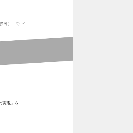
験可）
イ
の実現」を