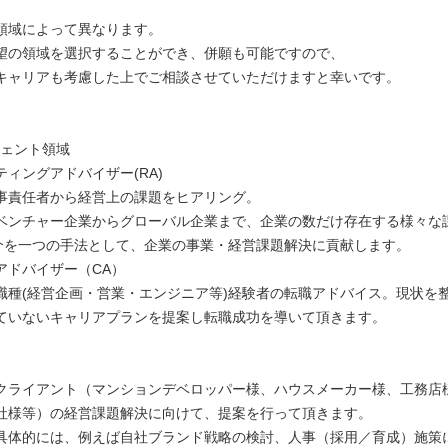
領域によって異なります。
望の領域を選択することができ、併願も可能ですので、
キャリアも考慮した上でご相談させていただけますと幸いです。
ジェント領域
ィングアドバイザー(RA)
事責任者から経営上の課題をヒアリング。
ベンチャー企業からグローバル企業まで、企業の数だけ存在する様々な
紹介を一つの手法として、企業の事業・経営課題解決に貢献します。
アドバイザー（CA）
職種(経営企画・営業・エンジニア等)経験者の転職アドバイス。現状を
ていないキャリアプランを提案し転職成功を導いて頂きます。
クライアント（マンションデベロッパー様、ハウスメーカー様、工務店
社様等）の経営課題解決に向けて、提案を行って頂きます。
具体的には、例えば自社ブランド戦略の検討、人事（採用／育成）施策