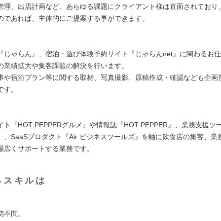
管理、出店計画など、あらゆる課題にクライアント様は直面されており
のであれば、主体的にご提案する事ができます。
『じゃらん』、宿泊・遊び体験予約サイト『じゃらんnet』に関わるお
の業績拡大や集客課題の解決を行います。
事や宿泊プラン等に関する取材、写真撮影、原稿作成・確認なども企画
です。
ト『HOT PEPPERグルメ』や情報誌『HOT PEPPER』、業務支援
』、SaaSプロダクト『Air ビジネスツールズ』を軸に飲食店の集客、業
幅広くサポートする業務です。
るスキルは
切不問。