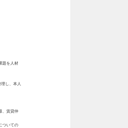
課題を人材
整理し、本人
様、賃貸仲
についての