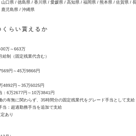
/ 山口県 / 徳島県 / 香川県 / 愛媛県 / 高知県 / 福岡県 / 熊本県 / 佐賀県 / 
/ 鹿児島県 / 沖縄県
のくらい貰えるか
00万～663万
月給制（固定残業代含む）
569円～45万9866円
4892円～35万6025円
：6万2677円～10万3841円
働の有無に関わらず、35時間分の固定残業代をグレード手当として支給
手当：超過勤務手当を追加で支給
査定あり