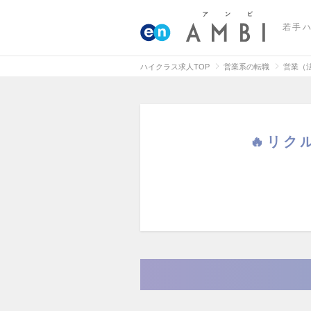
若手
ハイクラス求人TOP
営業系の転職
営業（
🔥リク