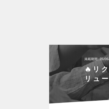
掲載期間
26/06
🔥リ
リュ