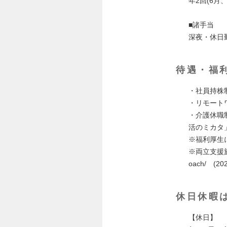
年2回(6月
■諸手当
深夜・休日
待遇・福
・社員持株
・リモート
・介護休職
活のミカタ
※福利厚生について
※両立支援施策につい
oach/ (202
休日休暇
【休日】