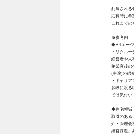
配属される
応募時に希
これまでの
※参考例
◆HRエー
・リクルーテ
経営者や人
創業直後の
(中途)の
・キャリア
多岐に渡る
では気付い
◆住宅領域
取引のある
介・管理会
経営課題。