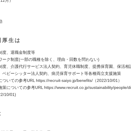
、12月）
勤
利厚生は
制度、退職金制度等
ワーク制度(一部の職種を除く、理由・回数を問わない)
制度、介護代行サービス法人契約、育児休職制度、提携保育園、保活相
」ベビーシッター法人契約、病児保育サポート等各種両立支援施策
の参考URL https://recruit-saiyo.jp/benefits/（2022/10/01）
ての参考URL https://www.recruit.co.jp/sustainability/people/dive
2/10/01)
は