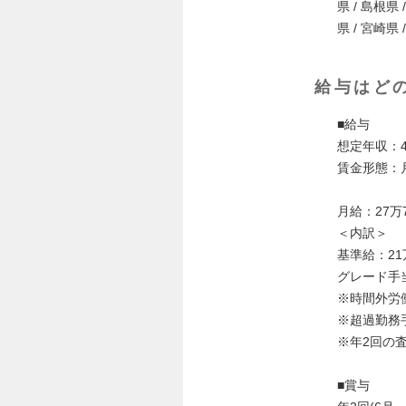
県 / 島根県 
県 / 宮崎県 
給与はど
■給与
想定年収：4
賃金形態：
月給：27万7
＜内訳＞
基準給：21万
グレード手当
※時間外労
※超過勤務
※年2回の
■賞与