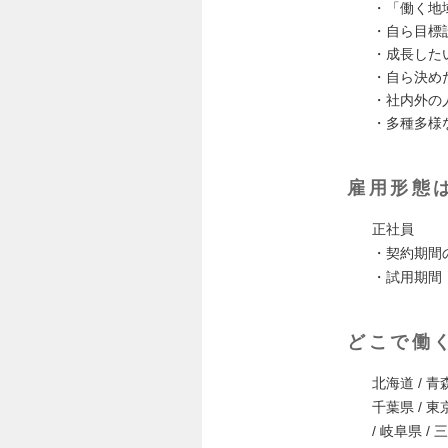
・「働く地
・自ら目標
・成長した
・自ら決め
・社内外の
・多種多様
雇用形態
正社員
・契約期間
・試用期間
どこで働
北海道 / 青森
千葉県 / 東京
/ 岐阜県 / 