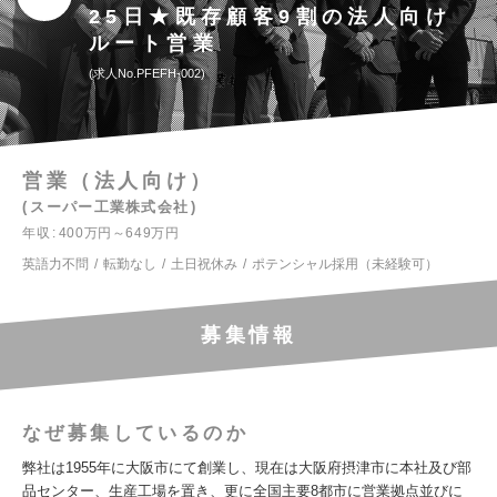
25日★既存顧客9割の法人向け
ルート営業
求人No.PFEFH-002
営業（法人向け）
スーパー工業株式会社
年収
400万円～649万円
英語力不問
転勤なし
土日祝休み
ポテンシャル採用（未経験可）
募集情報
なぜ募集しているのか
弊社は1955年に大阪市にて創業し、現在は大阪府摂津市に本社及び部
品センター、生産工場を置き、更に全国主要8都市に営業拠点並びに