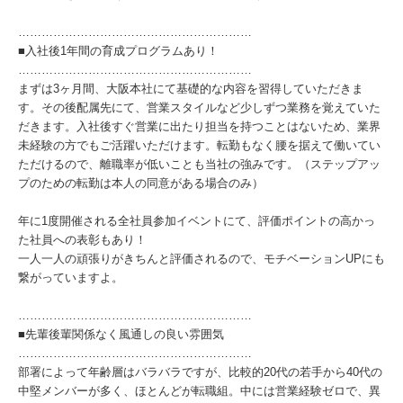
……………………………………………………
■入社後1年間の育成プログラムあり！
……………………………………………………
まずは3ヶ月間、大阪本社にて基礎的な内容を習得していただきま
す。その後配属先にて、営業スタイルなど少しずつ業務を覚えていた
だきます。入社後すぐ営業に出たり担当を持つことはないため、業界
未経験の方でもご活躍いただけます。転勤もなく腰を据えて働いてい
ただけるので、離職率が低いことも当社の強みです。（ステップアッ
プのための転勤は本人の同意がある場合のみ）
年に1度開催される全社員参加イベントにて、評価ポイントの高かっ
た社員への表彰もあり！
一人一人の頑張りがきちんと評価されるので、モチベーションUPにも
繋がっていますよ。
……………………………………………………
■先輩後輩関係なく風通しの良い雰囲気
……………………………………………………
部署によって年齢層はバラバラですが、比較的20代の若手から40代の
中堅メンバーが多く、ほとんどが転職組。中には営業経験ゼロで、異