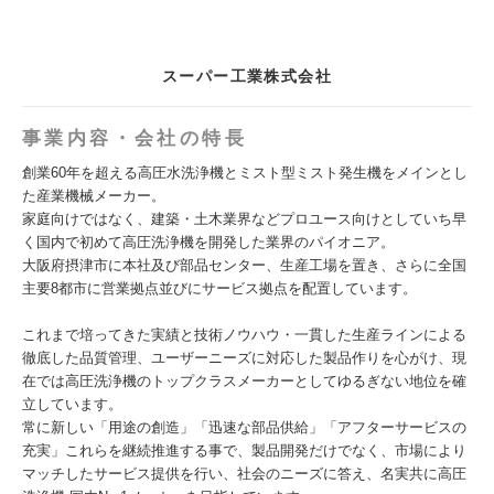
スーパー工業株式会社
事業内容・会社の特長
創業60年を超える高圧水洗浄機とミスト型ミスト発生機をメインとし
た産業機械メーカー。
家庭向けではなく、建築・土木業界などプロユース向けとしていち早
く国内で初めて高圧洗浄機を開発した業界のパイオニア。
大阪府摂津市に本社及び部品センター、生産工場を置き、さらに全国
主要8都市に営業拠点並びにサービス拠点を配置しています。
これまで培ってきた実績と技術ノウハウ・一貫した生産ラインによる
徹底した品質管理、ユーザーニーズに対応した製品作りを心がけ、現
在では高圧洗浄機のトップクラスメーカーとしてゆるぎない地位を確
立しています。
常に新しい「用途の創造」「迅速な部品供給」「アフターサービスの
充実」これらを継続推進する事で、製品開発だけでなく、市場により
マッチしたサービス提供を行い、社会のニーズに答え、名実共に高圧