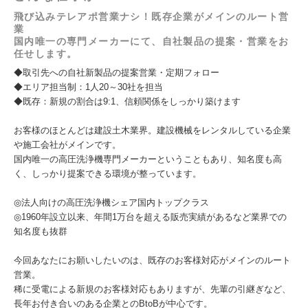
飛び込みテレアポ営業ナシ！既存企業がメインのルート営
業
国内唯一の専門メーカーにて、自社製品の提案・営業をお
任せします。
◆取引先への自社新製品の提案営業・定期フォロー
◆エリア担当制：1人20～30社を担当
◆既存：新規の割合は9:1、信頼関係をしっかり築けます
お客様のほとんどは建設土木業界。建設機械をレンタルしている企業
や施工会社がメインです。
国内唯一の高圧洗浄機専門メーカーということもあり、知名度も高
く、しっかり提案できる環境が整っています。
◎法人向けの高圧洗浄機シェア国内トップクラス
◎1960年設立以来、年間1万台を超える販売実績があるなど業界での
知名度も抜群
今回あなたにお願いしたいのは、既存のお客様対応がメインのルート
営業。
稀に受電による新規のお客様対応もありますが、先輩の引継ぎなど、
長年お付き合いのある企業とのBtoBが中心です。