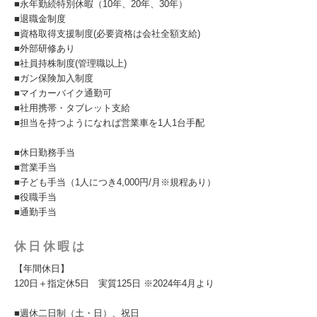
■永年勤続特別休暇（10年、20年、30年）
■退職金制度
■資格取得支援制度(必要資格は会社全額支給)
■外部研修あり
■社員持株制度(管理職以上)
■ガン保険加入制度
■マイカーバイク通勤可
■社用携帯・タブレット支給
■担当を持つようになれば営業車を1人1台手配
■休日勤務手当
■営業手当
■子ども手当（1人につき4,000円/月※規程あり）
■役職手当
■通勤手当
休日休暇は
【年間休日】
120日＋指定休5日 実質125日 ※2024年4月より
■週休⼆⽇制（⼟・⽇）、祝⽇