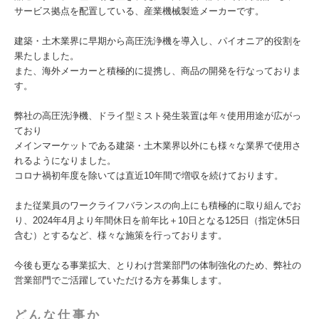
サービス拠点を配置している、産業機械製造メーカーです。
建築・⼟⽊業界に早期から⾼圧洗浄機を導⼊し、パイオニア的役割を
果たしました。
また、海外メーカーと積極的に提携し、商品の開発を⾏なっておりま
す。
弊社の高圧洗浄機、ドライ型ミスト発生装置は年々使用用途が広がっ
ており
メインマーケットである建築・土木業界以外にも様々な業界で使用さ
れるようになりました。
コロナ禍初年度を除いては直近10年間で増収を続けております。
また従業員のワークライフバランスの向上にも積極的に取り組んでお
り、2024年4月より年間休日を前年比＋10日となる125日（指定休5日
含む）とするなど、様々な施策を行っております。
今後も更なる事業拡大、とりわけ営業部門の体制強化のため、弊社の
営業部門でご活躍していただける方を募集します。
どんな仕事か