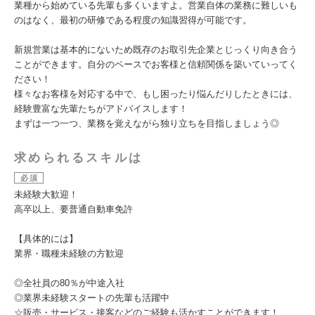
業種から始めている先輩も多くいますよ。営業自体の業務に難しいも
のはなく、最初の研修である程度の知識習得が可能です。
新規営業は基本的にないため既存のお取引先企業とじっくり向き合う
ことができます。自分のペースでお客様と信頼関係を築いていってく
ださい！
様々なお客様を対応する中で、もし困ったり悩んだりしたときには、
経験豊富な先輩たちがアドバイスします！
まずは一つ一つ、業務を覚えながら独り立ちを目指しましょう◎
求められるスキルは
必須
未経験大歓迎！
高卒以上、要普通自動車免許
【具体的には】
業界・職種未経験の方歓迎
◎全社員の80％が中途入社
◎業界未経験スタートの先輩も活躍中
☆販売・サービス・接客などのご経験も活かすことができます！