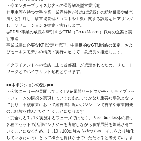
・◎エンタープライズ顧客への課題解決型営業活動
社用車等を持つ大手企業（業界特性があれば記載）の総務部長や経営
層などに対し、駐車場管理のコストや工数に関する課題をヒアリング
し、ソリューションを提案・実行します。
◎PDBiz事業の成長を牽引するGTM（Go-to-Market）戦略の立案と実
行推進
事業成長に必要なKPI設定と管理、中長期的なGTM戦略の策定、およ
びセールスモデルの構築・実行を通じて、急成長を推進します。
※クライアントへの往訪（主に首都圏）が想定されるため、リモート
ワークとのハイブリット勤務となります。
■■本ポジションの魅力■■
・今後ニーリーが展開していくEV充電器サービスやモビリティプラッ
トフォームの構想を実現していくにあたってかなり重要な事業となっ
ており、中核事業において経営陣に近いポジションで営業や事業開発
のご経験を積んでいただくことになります
・完全なる0→1を実施するフェーズではなく、Park Direct本体の持つ
各種アセットの活用やシナジーを考慮しながら事業展開を加速させて
いくことになるため、1→10→100に強みを持つ方や、そこをより強化
していきたい方にとって機会を提供させていただけると考えています