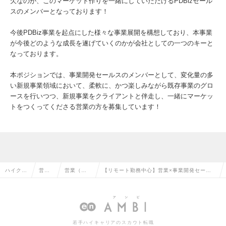
欠なのが、このマーケット作りを一緒にしていただけるPDBizセール
スのメンバーとなっております！
今後PDBiz事業を起点にした様々な事業展開を構想しており、本事業
が今後どのような成長を遂げていくのかが会社としての一つのキーと
なっております。
本ポジションでは、事業開発セールスのメンバーとして、変化量の多
い新規事業領域において、柔軟に、かつ楽しみながら既存事業のグロ
ースを行いつつ、新規事業をクライアントと伴走し、一緒にマーケッ
トをつくってくださる営業の方を募集しています！
ハイクラ
営業
営業（法
【リモート勤務中心】営業×事業開発セール
ス求人T
系の
人向け）
ス：累計100億以上の資金調達済みSaaS企
OP
転職
の転職
業の求人情報
若手ハイキャリアのスカウト転職