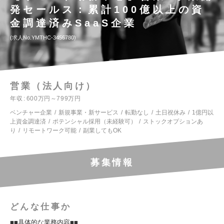
発セールス：累計100億以上の資
金調達済みSaaS企業
求人No.YMTHC-3456780
営業（法人向け）
年収
600万円～799万円
ベンチャー企業
新規事業・新サービス
転勤なし
土日祝休み
1億円以
上資金調達済
ポテンシャル採用（未経験可）
ストックオプションあ
り
リモートワーク可能
副業してもOK
募集情報
どんな仕事か
■■具体的な業務内容■■