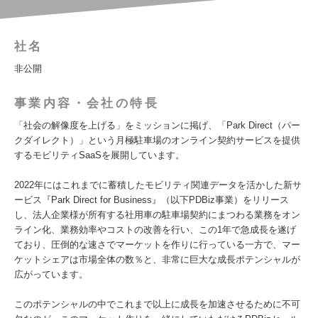
社名
非公開
事業内容・会社の特長
「社会の解像度を上げる」をミッションに掲げ、「Park Direct（パー
クダイレクト）」という月極駐車場のオンライン契約サービスを提供
するモビリティSaaSを展開しています。
2022年にはこれまでに蓄積したモビリティ関連データを活かした新サ
ービス『Park Direct for Business』（以下PDBiz事業）をリリース
し、法人企業様が所有する社用車の駐車場契約にまつわる業務をオン
ライン化、業務効率やコストの改善を行い、この1年で急成長を遂げ
ており、圧倒的な速さでマーケットを作りに行っている一方で、マー
ケットシェアは市場全体の数％と、非常に巨大な成長ポテンシャルが
広がっています。
このポテンシャルの中でこれまで以上に成長を加速させるために不可