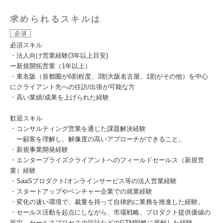
求められるスキルは
必須
必須スキル
・法人向け営業経験(3年以上目安)
ー新規開拓営業（1年以上）
・東名阪（首都圏が6割程度、3割大阪名古屋、1割がその他）を中心
にクライアント先への往訪/出張が可能な方
・高い業績/成果を上げられた経験
歓迎スキル
・コンサルティング営業を通じた課題解決経験
ー顧客を理解し、解像度の高いアプローチができること。
・新規事業開発経験
・エンタープライズクライアントへのフィールドセールス（新規営
業）経験
・SaaSプロダクト/オンラインサービス等の法人営業経験
・スタートアップやベンチャー企業での就業経験
・変化の速い環境で、裁量を持って自律的に業務を推進した経験。
・セールス活動を起点にしながら、市場戦略、プロダクト提供価値の
策定、セールスプロセスの設計などのGTM戦略に貢献した経験