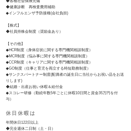
◆各種社会保険完備
◆健康診断 再検査費用補助
◆インフルエンザ予防接種(会社負担)
【株式】
◆社員持株会制度（奨励金あり）
【その他】
◆HCR制度（身体症状に関する専門機関相談制度）
◆MCR制度（悩み事に関する専門機関相談制度）
◆CCR制度（キャリアに関する専門機関相談制度）
◆GO制度（仕事と育児を両立する時短勤務制度）
◆サンクスパートナー制度(配偶者の誕生日に当社からお祝い品をお送
りします)
◆結婚・出産お祝い休暇＆給付金
◆スコレー研修（勤続年数5年ごとに休暇10日間と資金35万円を付
与）
休日休暇は
年間休日122日以上
◆完全週休二日制（土・日）