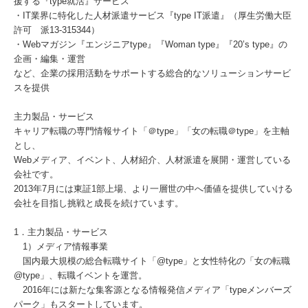
援する『type就活』サービス
・IT業界に特化した人材派遣サービス『type IT派遣』（厚生労働大臣
許可 派13-315344）
・Webマガジン『エンジニアtype』『Woman type』『20’s type』の
企画・編集・運営
など、企業の採用活動をサポートする総合的なソリューションサービ
スを提供
主力製品・サービス
キャリア転職の専門情報サイト「＠type」「女の転職＠type」を主軸
とし、
Webメディア、イベント、人材紹介、人材派遣を展開・運営している
会社です。
2013年7月には東証1部上場、より一層世の中へ価値を提供していける
会社を目指し挑戦と成長を続けています。
1．主力製品・サービス
1）メディア情報事業
国内最大規模の総合転職サイト「@type」と女性特化の「女の転職
@type」、転職イベントを運営。
2016年には新たな集客源となる情報発信メディア「typeメンバーズ
パーク」もスタートしています。