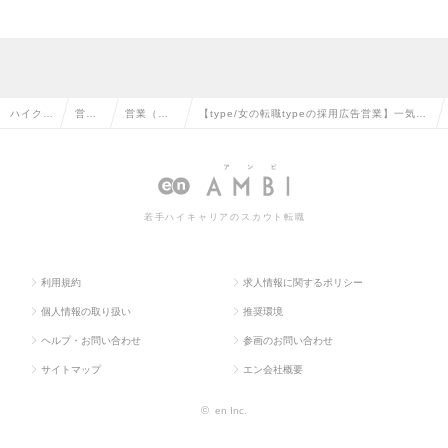
ハイクラ
営業
営業（法
【type/女の転職typeの採用広告営業】一気通
ス求人T
系の
人向け）
貫で企業の採用支援が可能/東証プライム上場
OP
転職
の転職
企業の求人情報
若手ハイキャリアのスカウト転職
利用規約
求人情報に関するポリシー
個人情報の取り扱い
推奨環境
ヘルプ・お問い合わせ
参画のお問い合わせ
サイトマップ
エン会社概要
©
en Inc.