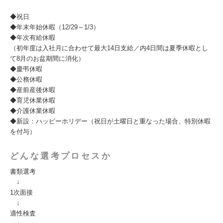
◆祝日
◆年末年始休暇（12/29～1/3）
◆年次有給休暇
（初年度は入社月に合わせて最大14日支給／内4日間は夏季休暇とし
て8月のお盆期間に消化）
◆慶弔休暇
◆公務休暇
◆産前産後休暇
◆育児休業休暇
◆介護休業休暇
◆新設：ハッピーホリデー（祝日が土曜日と重なった場合、特別休暇
を付与）
どんな選考プロセスか
書類選考
↓
1次面接
↓
適性検査