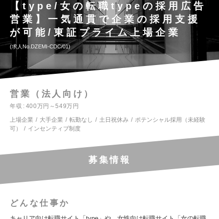
【type/女の転職typeの採用広告
営業】一気通貫で企業の採用支援
が可能/東証プライム上場企業
求人No.DZEMI-CDC/01
営業（法人向け）
年収
400万円～549万円
上場企業
大手企業
転勤なし
土日祝休み
ポテンシャル採用（未経験
可）
インセンティブ制度
募集情報
どんな仕事か
キャリア向け転職サイト「type」や、女性向け転職サイト「女の転職