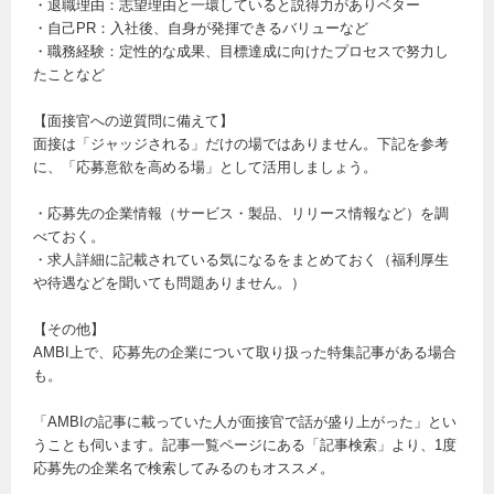
・退職理由：志望理由と一環していると説得力がありベター
・自己PR：入社後、自身が発揮できるバリューなど
・職務経験：定性的な成果、目標達成に向けたプロセスで努力し
たことなど
【面接官への逆質問に備えて】
面接は「ジャッジされる」だけの場ではありません。下記を参考
に、「応募意欲を高める場」として活用しましょう。
・応募先の企業情報（サービス・製品、リリース情報など）を調
べておく。
・求人詳細に記載されている気になるをまとめておく（福利厚生
や待遇などを聞いても問題ありません。）
【その他】
AMBI上で、応募先の企業について取り扱った特集記事がある場合
も。
「AMBIの記事に載っていた人が面接官で話が盛り上がった」とい
うことも伺います。記事一覧ページにある「記事検索」より、1度
応募先の企業名で検索してみるのもオススメ。