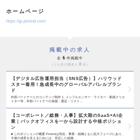
ホームページ
https://jp.ptmind.com/
掲載中の求人
6
全
件掲載中
0
うち非公開求人
件
【デジタル広告運用担当（SNS広告）】ハリウッド
スター着用！急成長中のグローバルアパレルブラン
ド
外部パートナーとのコンテンツ制作 1. インフルエンサー・ライター・動画クリエ
イター等、外部パートナーの発掘・選定・リスト…
【コーポレート／総務・人事】拡大期のSaaS×AI企
業｜バックオフィスを一から設計する中核ポジショ
ン
■ このポジションの概要 Ptmindは現在、事業・組織ともに拡大フェーズにあり、
今後の成長を支えるためには、安定した組織…