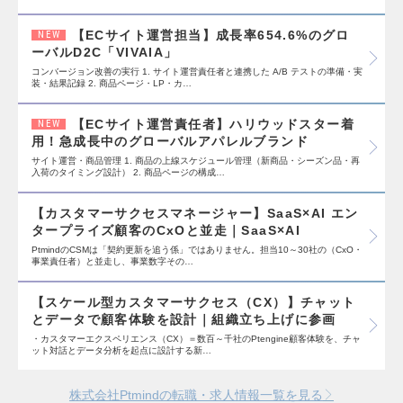
【ECサイト運営担当】成長率654.6%のグロ
NEW
ーバルD2C「VIVAIA」
コンバージョン改善の実行 1. サイト運営責任者と連携した A/B テストの準備・実
装・結果記録 2. 商品ページ・LP・カ…
【ECサイト運営責任者】ハリウッドスター着
NEW
用！急成長中のグローバルアパレルブランド
サイト運営・商品管理 1. 商品の上線スケジュール管理（新商品・シーズン品・再
入荷のタイミング設計） 2. 商品ページの構成…
【カスタマーサクセスマネージャー】SaaS×AI エン
タープライズ顧客のCxOと並走｜SaaS×AI
PtmindのCSMは「契約更新を追う係」ではありません。担当10～30社の（CxO・
事業責任者）と並走し、事業数字その…
【スケール型カスタマーサクセス（CX）】チャット
とデータで顧客体験を設計｜組織立ち上げに参画
・カスタマーエクスペリエンス（CX）＝数百～千社のPtengine顧客体験を、チャ
ット対話とデータ分析を起点に設計する新…
株式会社Ptmindの転職・求人情報一覧を見る