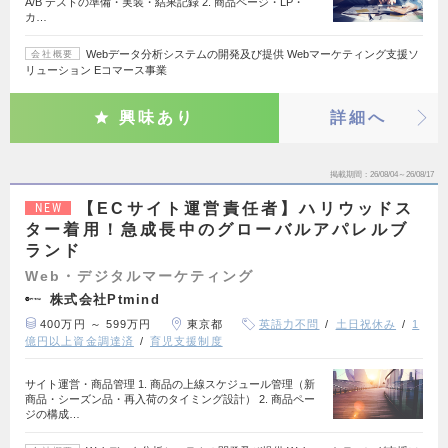
A/B テストの準備・実装・結果記録 2. 商品ページ・LP・
カ…
Webデータ分析システムの開発及び提供 Webマーケティング支援ソ
会社概要
リューション Eコマース事業
興味あり
詳細へ
掲載期間
26/08/04～26/08/17
【ECサイト運営責任者】ハリウッドス
NEW
ター着用！急成長中のグローバルアパレルブ
ランド
Web・デジタルマーケティング
株式会社Ptmind
400万円 ～ 599万円
東京都
英語力不問
土日祝休み
1
億円以上資金調達済
育児支援制度
サイト運営・商品管理 1. 商品の上線スケジュール管理（新
商品・シーズン品・再入荷のタイミング設計） 2. 商品ペー
ジの構成…