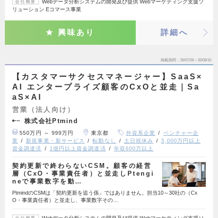
Webデータ分析システムの開発及び提供 Webマーケティング支援ソ
会社概要
リューション Eコマース事業
興味あり
詳細へ
掲載期間
26/07/28～26/08/10
【カスタマーサクセスマネージャー】SaaS×
AI エンタープライズ顧客のCxOと並走｜Sa
aS×AI
営業（法人向け）
株式会社Ptmind
550万円 ～ 999万円
東京都
外資系企業
ベンチャー企
業
新規事業・新サービス
転勤なし
土日祝休み
3,000万円以上
資金調達済
1億円以上資金調達済
年収600万以上
契約更新で終わらないCSM。顧客の経営
層（CxO・事業責任者）と並走しPtengi
neで事業数字を動…
PtmindのCSMは「契約更新を追う係」ではありません。担当10～30社の（Cx
O・事業責任者）と並走し、事業数字その…