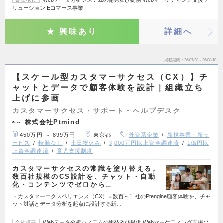
Webデータ分析システムの開発及び提供 Webマーケティング支援ソ
会社概要
リューション Eコマース事業
興味あり
詳細へ
掲載期間
26/07/28～26/08/10
【スケール型カスタマーサクセス（CX）】チ
ャットとデータで顧客体験を設計｜組織立ち
上げに参画
カスタマーサクセス・サポート・ヘルプデスク
株式会社Ptmind
450万円 ～ 899万円
東京都
外資系企業
新規事業・新サ
ービス
転勤なし
土日祝休み
3,000万円以上資金調達済
1億円以
上資金調達済
育児支援制度
カスタマーサクセスの常識を塗り替える。
数百社規模のCS設計を、チャット・自動
化・コンテンツでゼロから…
・カスタマーエクスペリエンス（CX）＝数百～千社のPtengine顧客体験を、チャ
ット対話とデータ分析を起点に設計する新…
Webデータ分析システムの開発及び提供 Webマーケティング支援ソ
会社概要