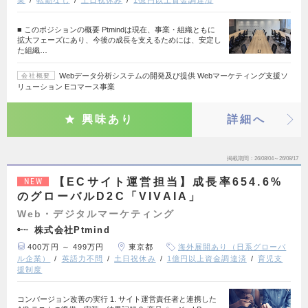
■ このポジションの概要 Ptmindは現在、事業・組織ともに
拡大フェーズにあり、今後の成長を支えるためには、安定し
た組織…
Webデータ分析システムの開発及び提供 Webマーケティング支援ソ
会社概要
リューション Eコマース事業
興味あり
詳細へ
掲載期間
26/08/04～26/08/17
【ECサイト運営担当】成長率654.6%
NEW
のグローバルD2C「VIVAIA」
Web・デジタルマーケティング
株式会社Ptmind
400万円 ～ 499万円
東京都
海外展開あり（日系グローバ
ル企業）
英語力不問
土日祝休み
1億円以上資金調達済
育児支
援制度
コンバージョン改善の実行 1. サイト運営責任者と連携した