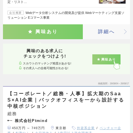
定・リスト…
Webデータ分析システムの開発及び提供 Webマーケティング支援ソ
会社概要
リューション Eコマース事業
興味あり
詳細へ
興味のある求人に
チェックをつけよう!
興味あり
スカウトのマッチング精度があがる!
その求人への合格可能性がわかる!
掲載期間
26/08/04～26/08/17
【コーポレート／総務・人事】拡大期のSaa
S×AI企業｜バックオフィスを一から設計する
中核ポジション
総務
株式会社Ptmind
450万円 ～ 749万円
東京都
外資系企業
ベンチャー企
業
転勤なし
土日祝休み
1億円以上資金調達済