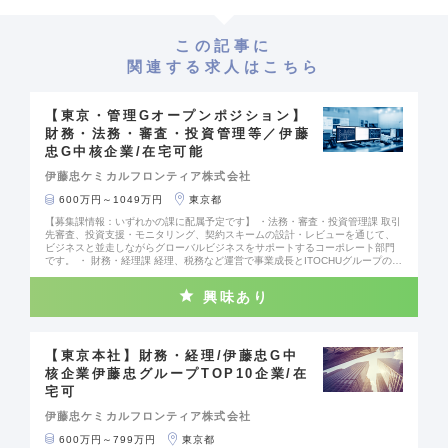
この記事に
関連する求人はこちら
【東京・管理Gオープンポジション】
財務・法務・審査・投資管理等／伊藤
忠G中核企業/在宅可能
伊藤忠ケミカルフロンティア株式会社
600万円～1049万円
東京都
【募集課情報：いずれかの課に配属予定です】 ・法務・審査・投資管理課 取引
先審査、投資支援・モニタリング、契約スキームの設計・レビューを通じて、
ビジネスと並走しながらグローバルビジネスをサポートするコーポレート部門
です。 ・ 財務・経理課 経理、税務など運営で事業成長とITOCHUグループの財
務基盤を支えるコーポレート部門です。 【業務内容】 法務・審査・投資管理課
にて与信審査または財務・経理課にて経理を担当頂き、ITOCHUのコアスキルを
興味あり
体系的に習得いただきます。 いわゆるバックオフィスにとどまらず、営業部門
と一体でグローバルビジネスをつくり支える「攻めのコーポレート業務」に携
わることができます。 その後は、意欲と実績に応じて、投資・M&A、関係会社
管理、ビジネス法務など多くの選択肢からキャリアを拡張できます。 与信管
理・経理の実務経験を土台に、今後のキャリアの選択肢を広げたいと考えてい
【東京本社】財務・経理/伊藤忠G中
る方に適した環境です。研修＋OJT＋メンター支援で、ITOCHUグループの豊富
核企業伊藤忠グループTOP10企業/在
な実務に触れながらキャリアアップできます。 ■当社の特徴： 伊藤忠グループ
宅可
における有機化学品の中核事業会社であり、有機化学品からライフサイエンス
に至る広範な領域を担い、関連製品の国内販売、輸出入、委託加工及びそれら
伊藤忠ケミカルフロンティア株式会社
の仲介斡旋とともに、事業投資、M＆Aを行う専門商社です。伊藤忠商事の出資
企業ではありますが、取引の約99％が親会社である伊藤忠商事以外との取引か
600万円～799万円
東京都
ら成り立っており、化学品分野における独自の競争力を有しています。また、B