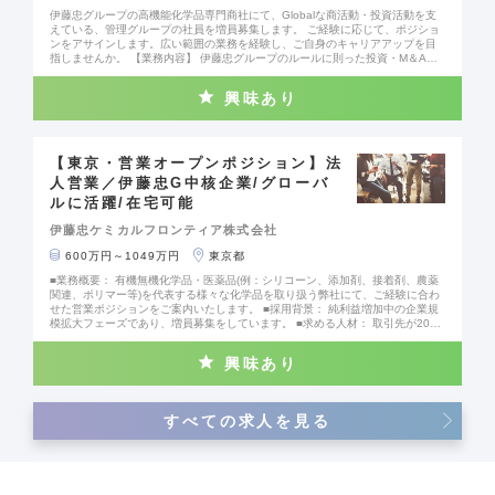
RICs諸国をはじめとする世界約90ヶ所の国や地域との取引実績を持ち、全社収
伊藤忠グループの高機能化学品専門商社にて、Globalな商活動・投資活動を支
益比率の約60％を海外ビジネスから得ています。今後に向けて海外マーケット
えている、管理グループの社員を増員募集します。 ご経験に応じて、ポジショ
の更なる開拓にも積極的に取り組んでおり、経済発展著しい新興国を中心に、
ンをアサインします。広い範囲の業務を経験し、ご自身のキャリアアップを目
企業提携や出資、M＆Aを推進しています。
指しませんか。 【業務内容】 伊藤忠グループのルールに則った投資・M＆A実
行前のサポート、実行後の出資先の経営管理等を行う業務です。 未経験の方で
もグローバル展開する伊藤忠グループの投資エクスポージャーの考えを学びな
興味あり
がら、キャリアアップができます。 「法務・審査・投資管理課」での与信審査
業務もしくは「財務・経理課」での財務・経理・税務業務もご担当いただきま
す。
【東京・営業オープンポジション】法
人営業／伊藤忠G中核企業/グローバ
ルに活躍/在宅可能
伊藤忠ケミカルフロンティア株式会社
600万円～1049万円
東京都
■業務概要： 有機無機化学品・医薬品(例：シリコーン、添加剤、接着剤、農薬
関連、ポリマー等)を代表する様々な化学品を取り扱う弊社にて、ご経験に合わ
せた営業ポジションをご案内いたします。 ■採用背景： 純利益増加中の企業規
模拡大フェーズであり、増員募集をしています。 ■求める人材： 取引先が200
社程、取扱商品は2,200種類以上あり、取引先への細かなフォローが必要となり
ます。社内のみならず、メーカー、客先とも良好な関係を作り、情報を収集す
興味あり
る必要がありますので、コミュニケーション力、行動力のある方を求めていま
す。 ■英語を活かせる環境 ゆくゆくは海外駐在をお任せする可能性もございま
す。全部署平均で2か月に1度ほど海外出張もあり、英語力を活かせる環境で
す。 ■当社の特徴： 伊藤忠グループにおける有機化学品の中核事業会社であ
すべての求人を見る
り、有機化学品からライフサイエンスに至る広範な領域を担い、関連製品の国
内販売、輸出入、委託加工及びそれらの仲介斡旋とともに、事業投資、M＆Aを
行う専門商社です。伊藤忠商事の出資企業ではありますが、取引の約99％が親
会社である伊藤忠商事以外との取引から成り立っており、化学品分野における
独自の競争力を有しています。また、BRICs諸国をはじめとする世界約90ヶ所