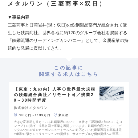
の国や地域との取引実績を持ち、全社収益比率の約60％を海外ビジネスから得
メタルワン（三菱商事×双日）
ています。今後に向けて海外マーケットの更なる開拓にも積極的に取り組んで
おり、経済発展著しい新興国を中心に、企業提携や出資、M＆Aを推進していま
す。 ■魅力： ・英語を活かせる環境です ・伊藤忠グループとの連携も密に取っ
ており、経営基盤も安定しております ・ブランド力に優れており、他社との差
▼事業内容
別化も図りやすいことから、営業活動しやすい環境が整っています。 ・課長～
三菱商事と日商岩井(現：双日)の鉄鋼製品部門が統合されて誕
部長クラスもグループ本体出向者で埋まることはなく、しっかりとキャリアア
ップが目指せる環境です
生した鉄鋼商社。世界各地に約120のグループ会社を展開する
「鉄鋼流通のリーディングカンパニー」として、金属産業の持
続的な発展に貢献してきた。
この記事に
関連する求人はこちら
【東京：丸の内】人事◇世界最大規模
の鉄鋼総合商社／リモート可／残業2
0～30時間程度
株式会社メタルワン
700万円～1199万円
東京都
大きな変革期を迎えている鉄鋼業界において、当社は「課題解決力No.1」をコ
ンセプトに掲げ、世界各国で事業を展開しています。鉄鋼総合商社として、デ
ジタル化の加速やカーボンニュートラルへの対応といった産業課題や顧客課題
の解決に繋がるソリューションの提供や、サステナブルな価値提供への変革を
構想し実行するとともに、鉄鋼需要が伸び行く海外市場において高機能・高付