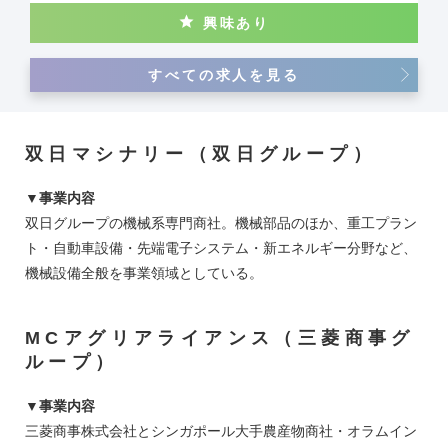
加価値な事業の育成にも挑戦しています。 このような状況下、当社人事部は経
興味あり
営戦略・事業戦略の実行に資する人材の獲得・育成、成長、人事制度や人事基
盤の構築、挑戦する企業文化の醸成等の人事戦略に取り組んでおり、共に推進
する仲間を求めています。 ■仕事内容 当社人事部において入社当初は下記人事
機能のうち、3)・4)の業務を主とし、各種業務に係る施策企画・立案・推進を担
すべての求人を見る
当いただきます。その後、能力や適性を踏まえ、人事部要職や海外拠点への赴
任等を想定しております。 1） 社員の配置・転換、組織開発、人事諸制度・人
事施策の企画・立案・運用 2） 採用及び人材育成強化に関する各種研修の企
画・運営 3） 国内外の給与・福利厚生制度・施策の企画・立案・運用 4) 健康
経営の推進、働き方に係る施策の企画・立案・運用 5） 事業投資先への人事全
般の指導・助言 ■求める人物像 ・人事機能の発揮により経営をサポートし、当
双日マシナリー（双日グループ）
社の事業拡大や収益向上、ひいては企業価値向上に寄与したい方 ・人事制度・
各種施策の企画と実行をリードし、完遂できる方 ・業務委託先や外部専門家を
含む社内外の関係者と良好な関係を構築し、連携を通して業務領域全体を統括
できる方
▼事業内容
双日グループの機械系専門商社。機械部品のほか、重工プラン
ト・自動車設備・先端電子システム・新エネルギー分野など、
機械設備全般を事業領域としている。
MCアグリアライアンス（三菱商事グ
ループ）
▼事業内容
三菱商事株式会社とシンガポール大手農産物商社・オラムイン