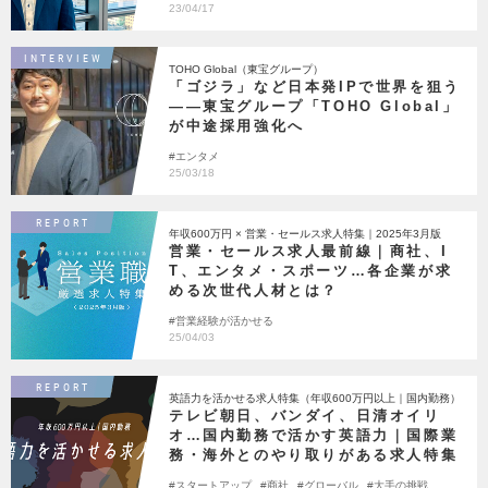
23/04/17
INTERVIEW
TOHO Global（東宝グループ）
「ゴジラ」など日本発IPで世界を狙う
――東宝グループ「TOHO Global」
が中途採用強化へ
エンタメ
25/03/18
REPORT
年収600万円 × 営業・セールス求人特集｜2025年3月版
営業・セールス求人最前線｜商社、I
T、エンタメ・スポーツ…各企業が求
める次世代人材とは？
営業経験が活かせる
25/04/03
REPORT
英語力を活かせる求人特集（年収600万円以上｜国内勤務）
テレビ朝日、バンダイ、日清オイリ
オ…国内勤務で活かす英語力｜国際業
務・海外とのやり取りがある求人特集
スタートアップ
商社
グローバル
大手の挑戦