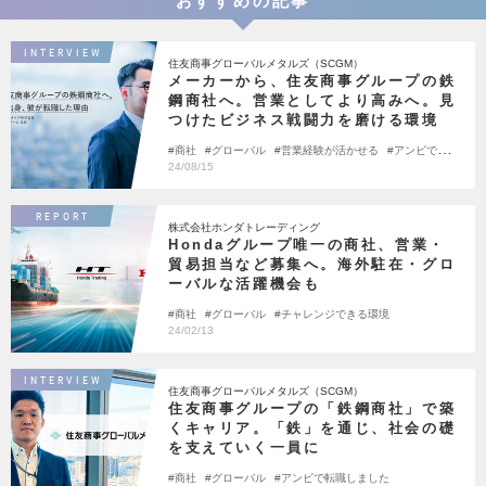
おすすめの記事
INTERVIEW
住友商事グローバルメタルズ（SCGM）
メーカーから、住友商事グループの鉄
鋼商社へ。営業としてより高みへ。見
つけたビジネス戦闘力を磨ける環境
商社
グローバル
営業経験が活かせる
アンビで転職
しました
24/08/15
REPORT
株式会社ホンダトレーディング
Hondaグループ唯一の商社、営業・
貿易担当など募集へ。海外駐在・グロ
ーバルな活躍機会も
商社
グローバル
チャレンジできる環境
24/02/13
INTERVIEW
住友商事グローバルメタルズ（SCGM）
住友商事グループの「鉄鋼商社」で築
くキャリア。「鉄」を通じ、社会の礎
を支えていく一員に
商社
グローバル
アンビで転職しました