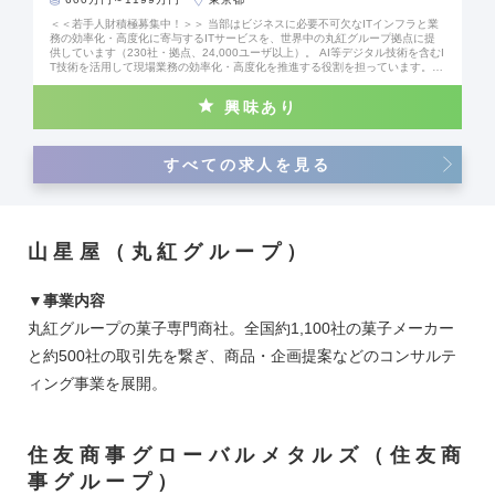
＜＜若手人財積極募集中！＞＞ 当部はビジネスに必要不可欠なITインフラと業
務の効率化・高度化に寄与するITサービスを、世界中の丸紅グループ拠点に提
供しています（230社・拠点、24,000ユーザ以上）。 AI等デジタル技術を含むI
T技術を活用して現場業務の効率化・高度化を推進する役割を担っています。
当部では、(1)業務経験3～7年程度の人財、(2)業務経験8年以上の人財を募集し
ています。 【業務内容】 ・丸紅本社及び丸紅グループのIT戦略の策定 ・業務効
興味あり
率化／利便性向上を図るための最新のIT技術やサービスの導入、及びITインフラ
や業務システム等の企画／導入／運用 ・IT全般に関する統制を目的とした指
導、及び各種施策の実行 ◎想定される職務内容及びキャリアプラン 入社
当初はご経験を考慮の上、以下いずれかを担当頂きます。 ・業務系システム
すべての求人を見る
（ERP含む）の構想策定・要件定義・構築・移行・展開 ・ITインフラ基盤刷新
の企画・要件定義・構築・移行・展開 ・情報セキュリティに関わるルールの策
定、必要な施策の企画・実行 ・ITを活用した業務効率化・高度化の推進 その後
は部内ローテションに従って上記の内、異なる業務を担当頂きます。 本人希望
や適性を踏まえ、海外現地法人または事業会社にて上記業務に従事頂く可能性
もあります。 ●情報企画部の魅力 ・最新のIT技術を活用して、クラウドシフ
山星屋（丸紅グループ）
ト・モバイルファースト・サイバーセキュリティ対策等、先進的な取り組みを
他社に先駆けて推進しています。 ・若手の人財育成に力を入れ、早期のスキル
アップ・独り立ちをサポートしています。（多数の社内外研修の受講機会提
供、個人の目標達成に向けた個別フォロー・フィードバックなど） ●求める人
▼事業内容
物像 ・IT面から世界中の丸紅グループの経営に貢献することに意欲を持たれて
丸紅グループの菓子専門商社。全国約1,100社の菓子メーカー
いる方 ・最新のIT技術を活用し丸紅グループの業務改革や業務課題の解決に熱
意を持たれている方 ・チームワークを大切にし、仲間と積極的にコミュニケー
と約500社の取引先を繋ぎ、商品・企画提案などのコンサルテ
ションできる方
ィング事業を展開。
住友商事グローバルメタルズ（住友商
事グループ）