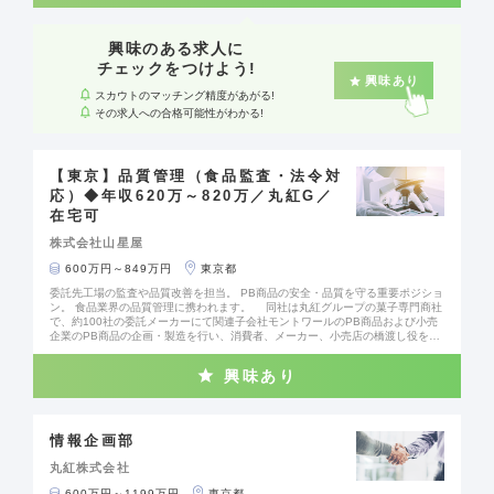
在庫調整など商品化までの一気通貫した管理を担当します。 ■年間生産SKU
目標を踏まえ、スーパーやドラッグストア等の小売企業向けPB商品の企画・開
発を実施します。 ■市場調査や消費者ニーズの分析を通じて商品企画の質を
高めます。 ■OEM委託業務および協力工場との折衝も重要な業務として担当
興味のある求人に
いただきます。 ■商品企画部門のメンバーをリーダーとして取り纏め、チー
チェックをつけよう!
ムワークを重視しながら業務推進を行います。 ※所定労働時間7時間30分、
興味あり
時差出勤制度あり、残業は月平均20時間程度です。プライベートとの両立がし
スカウトのマッチング精度があがる!
やすい職場環境です。
その求人への合格可能性がわかる!
【東京】品質管理（食品監査・法令対
応）◆年収620万～820万／丸紅G／
在宅可
株式会社山星屋
600万円～849万円
東京都
委託先工場の監査や品質改善を担当。 PB商品の安全・品質を守る重要ポジショ
ン。 食品業界の品質管理に携われます。 同社は丸紅グループの菓子専門商社
で、約100社の委託メーカーにて関連子会社モントワールのPB商品および小売
企業のPB商品の企画・製造を行い、消費者、メーカー、小売店の橋渡し役を担
います。 ■委託メーカーの工場に立ち入り調査を実施し、改善指導を行いま
す。 ■モントワールPB商品および小売企業PB商品の製品規格書、表示、デザ
興味あり
イン等に関し法令適合性の確認を行います。 ■商品不具合発生時にはメーカ
ーからの調査・改善内容の精査を担当します。 ■社内外に対して食品安全の
啓蒙および情報提供を行います。 ※残業は月平均20時間程度で、時差出勤制
度もあります。土日祝日が休日の完全週休2日制で、ワークライフバランスを重
視した働きやすい環境です。 ※業務内容は、会社の定める業務の範囲で変更
情報企画部
される可能性があります。
丸紅株式会社
600万円～1199万円
東京都