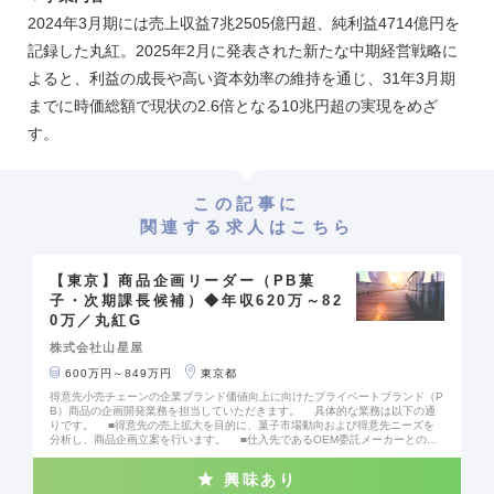
2024年3月期には売上収益7兆2505億円超、純利益4714億円を
記録した丸紅。2025年2月に発表された新たな中期経営戦略に
よると、利益の成長や高い資本効率の維持を通じ、31年3月期
までに時価総額で現状の2.6倍となる10兆円超の実現をめざ
す。
この記事に
関連する求人はこちら
【東京】商品企画リーダー（PB菓
子・次期課長候補）◆年収620万～82
0万／丸紅G
株式会社山星屋
600万円～849万円
東京都
得意先小売チェーンの企業ブランド価値向上に向けたプライベートブランド（P
B）商品の企画開発業務を担当していただきます。 具体的な業務は以下の通
りです。 ■得意先の売上拡大を目的に、菓子市場動向および得意先ニーズを
分析し、商品企画立案を行います。 ■仕入先であるOEM委託メーカーとの交
渉・折衝を行い、商品化を推進します。 PB商品の企画から販売まで一貫して統
括。 チームを率いるリーダーポジション。 将来の課長候補として活躍できま
興味あり
す。 ■得意先（主に小売業）への企画提案や販売分析を実施し、生産計画・