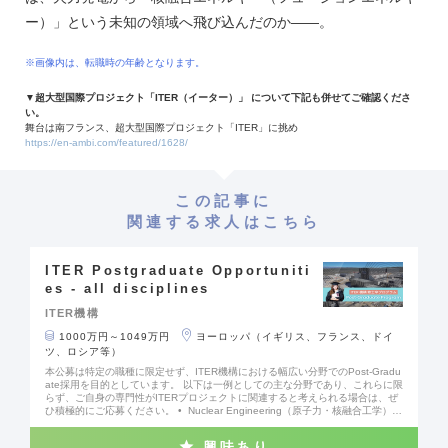
ー）」という未知の領域へ飛び込んだのか――。
※画像内は、転職時の年齢となります。
▼
超大型国際プロジェクト「ITER（イーター）」 について下記も併せてご確認くださ
い。
舞台は南フランス、超大型国際プロジェクト「ITER」に挑め
https://en-ambi.com/featured/1628/
この記事に
関連する求人はこちら
ITER Postgraduate Opportuniti
es - all disciplines
ITER機構
1000万円～1049万円
ヨーロッパ（イギリス、フランス、ドイ
ツ、ロシア等）
本公募は特定の職種に限定せず、ITER機構における幅広い分野でのPost-Gradu
ate採用を目的としています。 以下は一例としての主な分野であり、これらに限
らず、ご自身の専門性がITERプロジェクトに関連すると考えられる場合は、ぜ
ひ積極的にご応募ください。 • Nuclear Engineering（原子力・核融合工学）
• Mechanical Engineering（機械工学） • Electrical Engineering（電気工
学） • Instrumentation & Control (I&C) Engineering（計測・制御工学） • Pr
興味あり