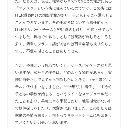
た。たとえば、現在、職場から車で30分ほどの場所にある
「マノスク」という街に住んでいるのですが、この街には
ITER職員向けの国際学校があり、子どももそこへ通わせる
ことができています。その手続きについても着任前から
ITERのサポートチームと密に連絡を取り、相談させてもら
いました。現地での暮らしとしては英語が通じるところも
多く、簡単なフランス語ができれば日常会話も成り立ちま
すし、不便を感じることはありません。
ただ、移住という観点でいくと、ケースバイケースだと思
いますが、私たちの場合は、どのような物件があるか、実
際に自分たちで見てから判断したいと考え、2ヶ月ほどホ
テルに仮住まいをしました。2025年7月に着任し、9月から
子どもの学校が始まる、というタイトなスケジュールだっ
たこともあり、早急に車を手配したり、地理感覚がない中
で物件探しをしたり、大変さはありました。このあたりは
家庭の事情も踏まえ、前もってサポートチームに相談をし
ておくといい部分だと思います。