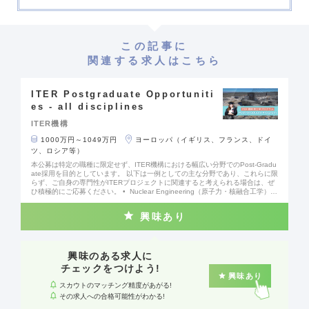
この記事に
関連する求人はこちら
ITER Postgraduate Opportuniti
es - all disciplines
ITER機構
1000万円～1049万円
ヨーロッパ（イギリス、フランス、ドイ
ツ、ロシア等）
本公募は特定の職種に限定せず、ITER機構における幅広い分野でのPost-Gradu
ate採用を目的としています。 以下は一例としての主な分野であり、これらに限
らず、ご自身の専門性がITERプロジェクトに関連すると考えられる場合は、ぜ
ひ積極的にご応募ください。 • Nuclear Engineering（原子力・核融合工学）
• Mechanical Engineering（機械工学） • Electrical Engineering（電気工
学） • Instrumentation & Control (I&C) Engineering（計測・制御工学） • Pr
興味あり
ocess Engineering（プロセスエンジニアリング） • Information Technology
（情報技術） • Human Resources（人事） • Legal（法務）
興味のある求人に
チェックをつけよう!
興味あり
スカウトのマッチング精度があがる!
その求人への合格可能性がわかる!