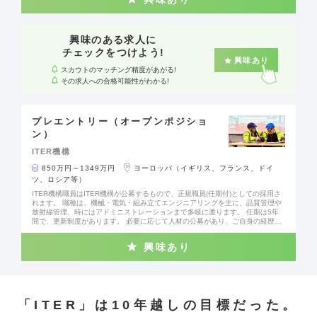
ocess Engineering（プロセスエンジニアリング） • Information Technology
（情報技術） • Human Resources（人事） • Legal（法務）
興味のある求人に
チェックをつけよう!
興味あり
スカウトのマッチング精度があがる!
その求人への合格可能性がわかる!
プレエントリー（オープンポジショ
ン）
ITER機構
850万円～1349万円
ヨーロッパ（イギリス、フランス、ドイ
ツ、ロシア等）
ITER機構職員はITER機構が公募するもので、正規職員(任期付)としての採用さ
れます。 職種は、機械・電気・組み立てエンジニアリングを主に、品質管理や
放射線管理、時にはアドミニストレーションまで多岐に渡ります。 任期は5年
間で、更新制度があります。 必要に応じて人材の公募があり、ご自身の経歴に
合った公募が出た時点でご応募いただきます。 実験炉は2034年にStart of Rese
arch Operationを迎え、2039年から実燃料を使った核融合に向けた本格的な実
興味あり
験を進める予定です。現在、各国で調達された機器がITERサイトで組み上げら
れている最中です。実験炉の完成と試運転に向けて、いよいよ最終段階に近づ
きつつある状況です。 今後ITER機構より、実験炉建設に伴うプラントエンジニ
アから、今後の運転に向けた、環境保護、放射性廃棄物の処理や運転保守に関
する様々な公募が出てまいります。ITER機構職員に興味を持たれた方は、是非
先にお進みください。 【現在/過去の公募ポジション例】 ・Fire Protection Coo
「ITER」は10年越しの目標だった。
rdinator ・Data Management Section Leader ・Environmental Protection En
gineer ・Quality Engineer ・Radiation Protection Officer ・Process Engineer