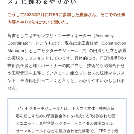
ス」に携わるやりがい
・Magnet Engineer ・Diagnostic Integration Officer ・Neutral Beam Mechani
cal Engineer ・Radwaste Responsible Officer ・Remote Handling System En
gineer ・Electrical Engineer ・Power Supply Engineer ・Fueling Engineer ・
Vacuum Engineer
こうして2025年7月にITERに参加した嘉藤さん。そこでの仕事
内容とやりがいについて聞いた。
肩書としてはアセンブリ・コーディネーター（Assembly
Coordinator） というもので、現在は施工責任者（Construction
Manager）としてセクターモジュール（*）の円滑な組立と設置
の実現をミッションとしています。具体的には、ITER機構側の
技術責任者と施工パートナーの間に立ち、技術的な認識合わせ
や工程管理を主導していきます。組立プロセスの統括マネジメ
ント・最適化を担っていくと言うと、わかりやすいかもしれま
せん。
（*）セクターモジュールとは、トカマク本体（核融合反
応を起こすための装置群全体）を構成する9分割された巨
大ユニット。真空容器セクター、トロイダル磁場コイル、
サーマルシールドなどを組み合わせた構造で、ITERでは最