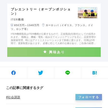
プレエントリー（オープンポジショ
ン）
ITER機構
850万円～1349万円
ヨーロッパ（イギリス、フランス、ドイ
ツ、ロシア等）
ITER機構職員はITER機構が公募するもので、正規職員(任期付)としての採用さ
れます。 職種は、機械・電気・組み立てエンジニアリングを主に、品質管理や
放射線管理、時にはアドミニストレーションまで多岐に渡ります。 任期は5年
間で、更新制度があります。 必要に応じて人材の公募があり、ご自身の経歴に
合った公募が出た時点でご応募いただきます。 実験炉は2034年にStart of Rese
arch Operationを迎え、2039年から実燃料を使った核融合に向けた本格的な実
興味あり
験を進める予定です。現在、各国で調達された機器がITERサイトで組み上げら
れている最中です。実験炉の完成と試運転に向けて、いよいよ最終段階に近づ
きつつある状況です。 今後ITER機構より、実験炉建設に伴うプラントエンジニ
アから、今後の運転に向けた、環境保護、放射性廃棄物の処理や運転保守に関
する様々な公募が出てまいります。ITER機構職員に興味を持たれた方は、是非
先にお進みください。 【現在/過去の公募ポジション例】 ・Fire Protection Coo
rdinator ・Data Management Section Leader ・Environmental Protection En
gineer ・Quality Engineer ・Radiation Protection Officer ・Process Engineer
・Magnet Engineer ・Diagnostic Integration Officer ・Neutral Beam Mechani
cal Engineer ・Radwaste Responsible Officer ・Remote Handling System En
gineer ・Electrical Engineer ・Power Supply Engineer ・Fueling Engineer ・
この記事に関連するタグ
Vacuum Engineer
社会課題
フォローする