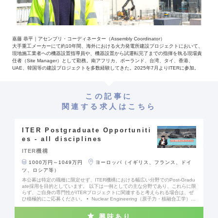
嘉藤 恭平｜アセンブリ・コーディネーター（Assembly Coordinator）
大手重工メーカーにて約10年間、海外における火力発電所建設プロジェクトにおいて、
現地施工業者への機器設置指導員や、機器設置から試運転完了までの指揮を執る現場責
任者（Site Manager）として勤務。南アフリカ、ポーランド、台湾、タイ、香港、
UAE、韓国等の建設プロジェクトを多数経験してきた。2025年7月よりITERに参加。
この記事に
関連する求人はこちら
ITER Postgraduate Opportuniti
es - all disciplines
ITER機構
1000万円～1049万円
ヨーロッパ（イギリス、フランス、ドイ
ツ、ロシア等）
本公募は特定の職種に限定せず、ITER機構における幅広い分野でのPost-Gradu
ate採用を目的としています。 以下は一例としての主な分野であり、これらに限
らず、ご自身の専門性がITERプロジェクトに関連すると考えられる場合は、ぜ
ひ積極的にご応募ください。 • Nuclear Engineering（原子力・核融合工学）
• Mechanical Engineering（機械工学） • Electrical Engineering（電気工
学） • Instrumentation & Control (I&C) Engineering（計測・制御工学） • Pr
興味あり
ocess Engineering（プロセスエンジニアリング） • Information Technology