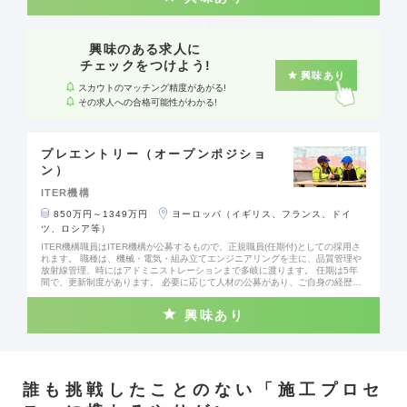
（情報技術） • Human Resources（人事） • Legal（法務）
興味のある求人に
チェックをつけよう!
興味あり
スカウトのマッチング精度があがる!
その求人への合格可能性がわかる!
プレエントリー（オープンポジショ
ン）
ITER機構
850万円～1349万円
ヨーロッパ（イギリス、フランス、ドイ
ツ、ロシア等）
ITER機構職員はITER機構が公募するもので、正規職員(任期付)としての採用さ
れます。 職種は、機械・電気・組み立てエンジニアリングを主に、品質管理や
放射線管理、時にはアドミニストレーションまで多岐に渡ります。 任期は5年
間で、更新制度があります。 必要に応じて人材の公募があり、ご自身の経歴に
合った公募が出た時点でご応募いただきます。 実験炉は2034年にStart of Rese
arch Operationを迎え、2039年から実燃料を使った核融合に向けた本格的な実
興味あり
験を進める予定です。現在、各国で調達された機器がITERサイトで組み上げら
れている最中です。実験炉の完成と試運転に向けて、いよいよ最終段階に近づ
きつつある状況です。 今後ITER機構より、実験炉建設に伴うプラントエンジニ
アから、今後の運転に向けた、環境保護、放射性廃棄物の処理や運転保守に関
する様々な公募が出てまいります。ITER機構職員に興味を持たれた方は、是非
先にお進みください。 【現在/過去の公募ポジション例】 ・Fire Protection Coo
誰も挑戦したことのない「施工プロセ
rdinator ・Data Management Section Leader ・Environmental Protection En
gineer ・Quality Engineer ・Radiation Protection Officer ・Process Engineer