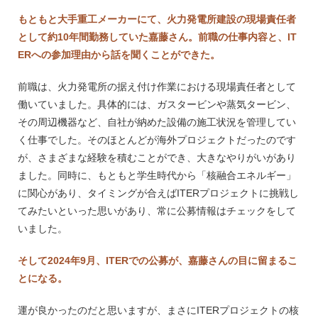
・Magnet Engineer ・Diagnostic Integration Officer ・Neutral Beam Mechani
cal Engineer ・Radwaste Responsible Officer ・Remote Handling System En
もともと大手重工メーカーにて、火力発電所建設の現場責任者
gineer ・Electrical Engineer ・Power Supply Engineer ・Fueling Engineer ・
Vacuum Engineer
として約10年間勤務していた嘉藤さん。前職の仕事内容と、IT
ERへの参加理由から話を聞くことができた。
前職は、火力発電所の据え付け作業における現場責任者として
働いていました。具体的には、ガスタービンや蒸気タービン、
その周辺機器など、自社が納めた設備の施工状況を管理してい
く仕事でした。そのほとんどが海外プロジェクトだったのです
が、さまざまな経験を積むことができ、大きなやりがいがあり
ました。同時に、もともと学生時代から「核融合エネルギー」
に関心があり、タイミングが合えばITERプロジェクトに挑戦し
てみたいといった思いがあり、常に公募情報はチェックをして
いました。
そして2024年9月、ITERでの公募が、嘉藤さんの目に留まるこ
とになる。
運が良かったのだと思いますが、まさにITERプロジェクトの核