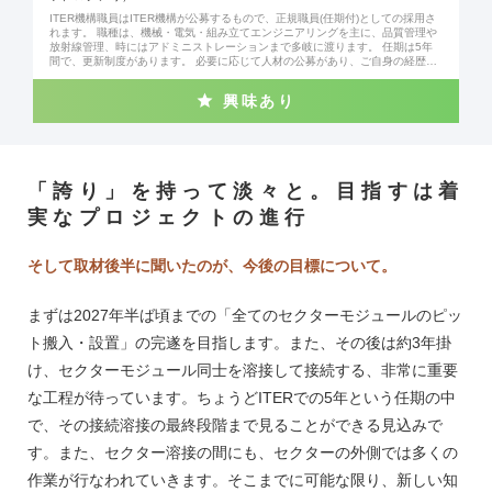
ITER機構職員はITER機構が公募するもので、正規職員(任期付)としての採用さ
れます。 職種は、機械・電気・組み立てエンジニアリングを主に、品質管理や
放射線管理、時にはアドミニストレーションまで多岐に渡ります。 任期は5年
間で、更新制度があります。 必要に応じて人材の公募があり、ご自身の経歴に
合った公募が出た時点でご応募いただきます。 実験炉は2034年にStart of Rese
arch Operationを迎え、2039年から実燃料を使った核融合に向けた本格的な実
興味あり
験を進める予定です。現在、各国で調達された機器がITERサイトで組み上げら
れている最中です。実験炉の完成と試運転に向けて、いよいよ最終段階に近づ
きつつある状況です。 今後ITER機構より、実験炉建設に伴うプラントエンジニ
アから、今後の運転に向けた、環境保護、放射性廃棄物の処理や運転保守に関
する様々な公募が出てまいります。ITER機構職員に興味を持たれた方は、是非
先にお進みください。 【現在/過去の公募ポジション例】 ・Fire Protection Coo
「誇り」を持って淡々と。目指すは着
rdinator ・Data Management Section Leader ・Environmental Protection En
gineer ・Quality Engineer ・Radiation Protection Officer ・Process Engineer
実なプロジェクトの進行
・Magnet Engineer ・Diagnostic Integration Officer ・Neutral Beam Mechani
cal Engineer ・Radwaste Responsible Officer ・Remote Handling System En
gineer ・Electrical Engineer ・Power Supply Engineer ・Fueling Engineer ・
Vacuum Engineer
そして取材後半に聞いたのが、今後の目標について。
まずは2027年半ば頃までの「全てのセクターモジュールのピッ
ト搬入・設置」の完遂を目指します。また、その後は約3年掛
け、セクターモジュール同士を溶接して接続する、非常に重要
な工程が待っています。ちょうどITERでの5年という任期の中
で、その接続溶接の最終段階まで見ることができる見込みで
す。また、セクター溶接の間にも、セクターの外側では多くの
作業が行なわれていきます。そこまでに可能な限り、新しい知