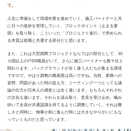
て。
入念に準備をして現場作業を進めていく、施工パートナーと共
に日々の進捗を管理していく、ブロックポイント（止まる要
因）を取り除く、こういった「プロジェクト進行」で求められ
る本質は前職と共通する部分だと思います。
また、これは大型国際プロジェクトならではの部分として、30
カ国以上のITER職員がいて、さらに施工パートナーも数十社と
関わります。バックグラウンドが全く違う人たちが集まる環境
ですので、やはり調整の難易度は高いですね。当然、業務への
姿勢、問題があった時の捉え方、ミーティング一つとっても議
論の仕方が日本人の感覚とは全く違います。もちろんそれぞれ
の文化も違います。それらを汲み取り、意見を受け止め、噛み
砕いて全員が共通認識を持てるように調整していく。それは難
しさと同時に、物事が前に進んだ時には大きなやりがいにもな
っていくものだと思っています。