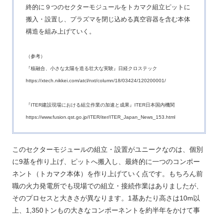
終的に９つのセクターモジュールをトカマク組立ピットに
搬入・設置し、プラズマを閉じ込める真空容器を含む本体
構造を組み上げていく。
（参考）
『核融合、小さな太陽を造る壮大な実験』日経クロステック
https://xtech.nikkei.com/atcl/nxt/column/18/03424/120200001/
『ITER建設現場における組立作業の加速と成果』ITER日本国内機関
https://www.fusion.qst.go.jp/ITER/iter/ITER_Japan_News_153.html
このセクターモジュールの組立・設置がユニークなのは、個別
に9基を作り上げ、ピットへ搬入し、最終的に一つのコンポー
ネント（トカマク本体）を作り上げていく点です。もちろん前
職の火力発電所でも現場での組立・接続作業はありましたが、
そのプロセスと大きさが異なります。1基あたり高さは10m以
上、1,350トンもの大きなコンポーネントを約半年をかけて事