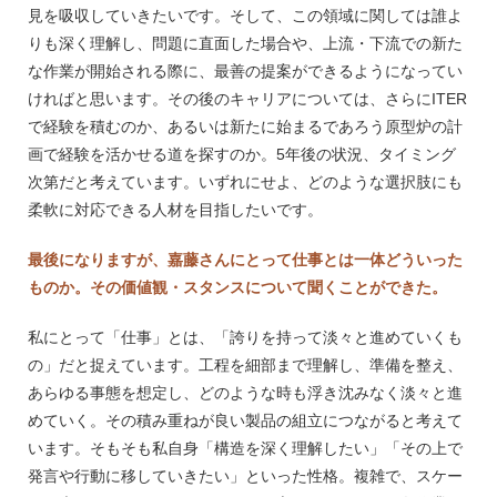
見を吸収していきたいです。そして、この領域に関しては誰よ
りも深く理解し、問題に直面した場合や、上流・下流での新た
な作業が開始される際に、最善の提案ができるようになってい
ければと思います。その後のキャリアについては、さらにITER
で経験を積むのか、あるいは新たに始まるであろう原型炉の計
画で経験を活かせる道を探すのか。5年後の状況、タイミング
次第だと考えています。いずれにせよ、どのような選択肢にも
柔軟に対応できる人材を目指したいです。
最後になりますが、嘉藤さんにとって仕事とは一体どういった
ものか。その価値観・スタンスについて聞くことができた。
私にとって「仕事」とは、「誇りを持って淡々と進めていくも
の」だと捉えています。工程を細部まで理解し、準備を整え、
あらゆる事態を想定し、どのような時も浮き沈みなく淡々と進
めていく。その積み重ねが良い製品の組立につながると考えて
います。そもそも私自身「構造を深く理解したい」「その上で
発言や行動に移していきたい」といった性格。複雑で、スケー