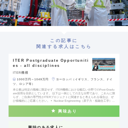
この記事に
関連する求人はこちら
ITER Postgraduate Opportuniti
es - all disciplines
ITER機構
1000万円～1049万円
ヨーロッパ（イギリス、フランス、ドイ
ツ、ロシア等）
本公募は特定の職種に限定せず、ITER機構における幅広い分野でのPost-Gradu
ate採用を目的としています。 以下は一例としての主な分野であり、これらに限
らず、ご自身の専門性がITERプロジェクトに関連すると考えられる場合は、ぜ
ひ積極的にご応募ください。 • Nuclear Engineering（原子力・核融合工学）
• Mechanical Engineering（機械工学） • Electrical Engineering（電気工
学） • Instrumentation & Control (I&C) Engineering（計測・制御工学） • Pr
興味あり
ocess Engineering（プロセスエンジニアリング） • Information Technology
（情報技術） • Human Resources（人事） • Legal（法務）
興味のある求人に