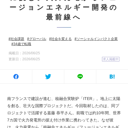
ージョンエネルギー開発の
最前線へ
社会課題
グローバル
社会を変える
ソーシャルインパクト企業
34歳で転職
掲載日：2026/06/25
更新日：2026/06/25
求人掲載中
南フランスで建設が進む、核融合実験炉「ITER」。地上に太陽
を創る、壮大な国際プロジェクトだ。今回取材したのは、同プ
ロジェクトで活躍する嘉藤 恭平さん。前職では約10年間、世界
7カ国で火力発電所の据え付け作業に携わってきた。なぜ彼
は、火力発電から「核融合エネルギー（フュージョンエネルギ