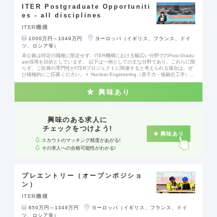
ITER Postgraduate Opportuniti
es - all disciplines
ITER機構
1000万円～1049万円
ヨーロッパ（イギリス、フランス、ドイ
ツ、ロシア等）
本公募は特定の職種に限定せず、ITER機構における幅広い分野でのPost-Gradu
ate採用を目的としています。 以下は一例としての主な分野であり、これらに限
らず、ご自身の専門性がITERプロジェクトに関連すると考えられる場合は、ぜ
ひ積極的にご応募ください。 • Nuclear Engineering（原子力・核融合工学）
• Mechanical Engineering（機械工学） • Electrical Engineering（電気工
学） • Instrumentation & Control (I&C) Engineering（計測・制御工学） • Pr
興味あり
ocess Engineering（プロセスエンジニアリング） • Information Technology
（情報技術） • Human Resources（人事） • Legal（法務）
興味のある求人に
チェックをつけよう!
興味あり
スカウトのマッチング精度があがる!
その求人への合格可能性がわかる!
プレエントリー（オープンポジショ
ン）
ITER機構
850万円～1349万円
ヨーロッパ（イギリス、フランス、ドイ
ツ、ロシア等）