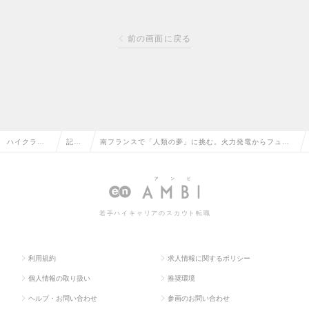
前の画面に戻る
ハイクラス
記事
南フランスで「人類の夢」に挑む。火力発電からフュー
求人TOP
一覧
ジョンエネルギー開発の最前線へ
若手ハイキャリアのスカウト転職
利用規約
求人情報に関するポリシー
個人情報の取り扱い
推奨環境
ヘルプ・お問い合わせ
参画のお問い合わせ