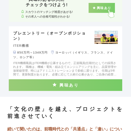
チェックをつけよう!
興味あり
スカウトのマッチング精度があがる!
その求人への合格可能性がわかる!
プレエントリー（オープンポジショ
ン）
ITER機構
850万円～1349万円
ヨーロッパ（イギリス、フランス、ドイ
ツ、ロシア等）
ITER機構職員はITER機構が公募するもので、正規職員(任期付)としての採用さ
れます。 職種は、機械・電気・組み立てエンジニアリングを主に、品質管理や
放射線管理、時にはアドミニストレーションまで多岐に渡ります。 任期は5年
間で、更新制度があります。 必要に応じて人材の公募があり、ご自身の経歴に
合った公募が出た時点でご応募いただきます。 実験炉は2034年にStart of Rese
arch Operationを迎え、2039年から実燃料を使った核融合に向けた本格的な実
興味あり
験を進める予定です。現在、各国で調達された機器がITERサイトで組み上げら
れている最中です。実験炉の完成と試運転に向けて、いよいよ最終段階に近づ
きつつある状況です。 今後ITER機構より、実験炉建設に伴うプラントエンジニ
アから、今後の運転に向けた、環境保護、放射性廃棄物の処理や運転保守に関
する様々な公募が出てまいります。ITER機構職員に興味を持たれた方は、是非
先にお進みください。 【現在/過去の公募ポジション例】 ・Fire Protection Coo
「文化の壁」を越え、プロジェクトを
rdinator ・Data Management Section Leader ・Environmental Protection En
gineer ・Quality Engineer ・Radiation Protection Officer ・Process Engineer
前進させていく
・Magnet Engineer ・Diagnostic Integration Officer ・Neutral Beam Mechani
cal Engineer ・Radwaste Responsible Officer ・Remote Handling System En
gineer ・Electrical Engineer ・Power Supply Engineer ・Fueling Engineer ・
Vacuum Engineer
続いて聞いたのは、前職時代との「共通点」と「違い」につい