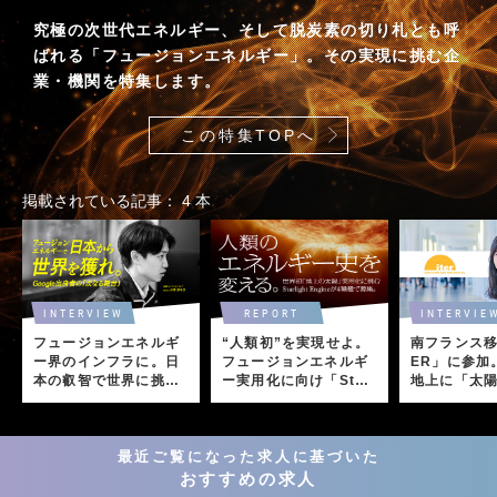
究極の次世代エネルギー、そして脱炭素の切り札とも呼
ばれる「フュージョンエネルギー」。その実現に挑む企
業・機関を特集します。
この特集TOPへ
掲載されている記事
4
本
INTERVIEW
REPORT
INTERVIE
フュージョンエネルギ
“人類初”を実現せよ。
南フランス移
ー界のインフラに。日
フュージョンエネルギ
ER」に参加
本の叡智で世界に挑
ー実用化に向け「Starl
地上に「太
む、Google出身者の
ight Engine」が公募
る、国際プ
「次なる舞台」
に携わるま
最近ご覧になった求人に基づいた
おすすめの求人