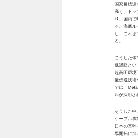
国家目標達
高く、トッ
り、国内で
る。海底ル
し、これま
る。
こうした体
低遅延とい
超高圧環境
量伝送技術
では、Me
ルが採用さ
そうした中
ケーブル事
日本の基幹
場開拓に加