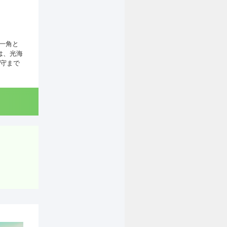
一角と
は、光海
守まで