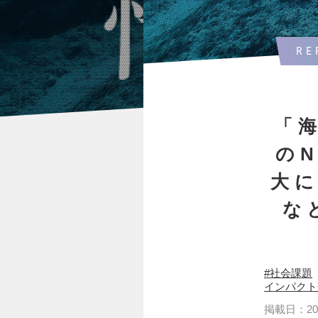
RE
「
の
大
な
社会課題
インパクト
掲載日：2026