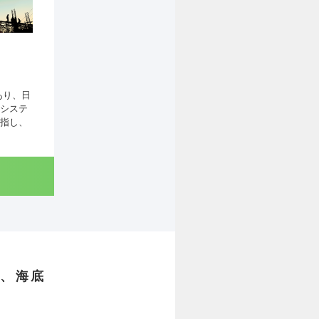
あり、日
システ
指し、
で、海底