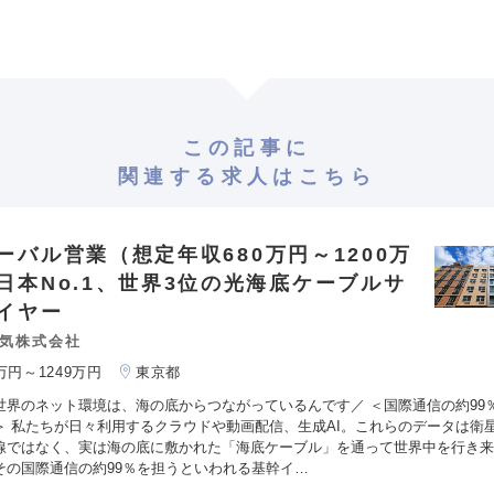
この記事に
関連する求人はこちら
ーバル営業（想定年収680万円～1200万
日本No.1、世界3位の光海底ケーブルサ
イヤー
気株式会社
0万円～1249万円
東京都
世界のネット環境は、海の底からつながっているんです／ ＜国際通信の約99
＞ 私たちが日々利用するクラウドや動画配信、生成AI。これらのデータは衛
線ではなく、実は海の底に敷かれた「海底ケーブル」を通って世界中を行き来
その国際通信の約99％を担うといわれる基幹イ…