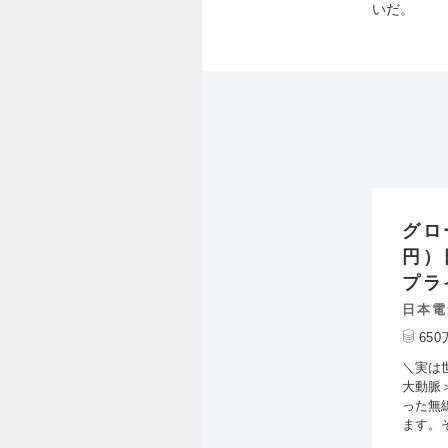
いだ。
グロ
円）
プラ
日本電
65
＼実は
大動脈
った無
ます。