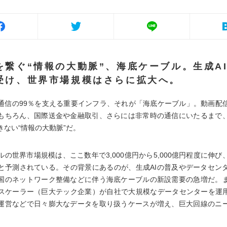
を繋ぐ“情報の大動脈”、海底ケーブル。生成A
受け、世界市場規模はさらに拡大へ。
通信の99％を支える重要インフラ、それが「海底ケーブル」。動画配
もちろん、国際送金や金融取引、さらには非常時の通信にいたるまで
きない“情報の大動脈”だ。
ルの世界市場規模は、ここ数年で3,000億円から5,000億円程度に伸び
と予測されている。その背景にあるのが、生成AIの普及やデータセン
国のネットワーク整備などに伴う海底ケーブルの新設需要の急増だ。
スケーラー（巨大テック企業）が自社で大規模なデータセンターを運用
運営などで日々膨大なデータを取り扱うケースが増え、巨大回線のニ