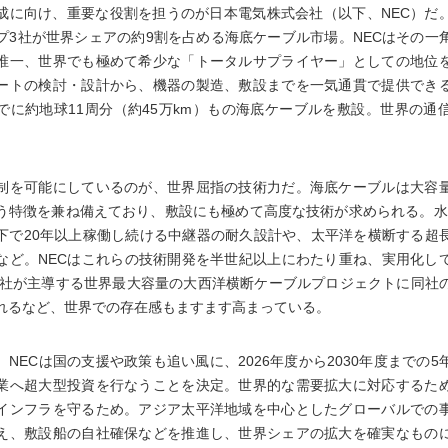
成に向け、重要な役割を担うのが日本電気株式会社（以下、NEC）だ
プ3社が世界シェアの約9割を占める海底ケーブル市場。NECはその一
唯一、世界でも極めて希少な「トータルサプライヤー」としての地位
ートの検討・設計から、機器の製造、敷設までを一気通貫で提供でき
でに約地球11周分（約45万km）もの海底ケーブルを敷設。世界の通
制を可能にしているのが、世界屈指の技術力だ。海底ケーブルは大容
う特徴を兼ね備えており、敷設にも極めて高度な技術が求められる。水深8
下で20年以上稼働し続ける中継器の耐久設計や、太平洋を横断する超
など。NECはこれらの技術開発を半世紀以上にわたり重ね、実用化し
ta社が主導する世界最大容量の大西洋横断ケーブルプロジェクトに同社
れるなど、世界での存在感もますます高まっている。
、NECは国の支援や政策も追い風に、2026年度から2030年度までの5
業へ超大型投資を行なうことを決定。世界的な需要拡大に対応するた
インフラを守るため。アジア太平洋地域を中心としたグローバルでの
え、敷設船の自社確保などを推進し、世界シェアの拡大を確実なもの