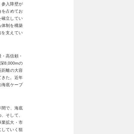
。参入障壁が
角を占めてお
を確立してい
る体制を構築
信を支えてい
量・高信頼・
,000mの
長距離の大容
てきた。近年
の海底ケーブ
年間で、海底
め、そして、
事業拡大・市
にしていく狙