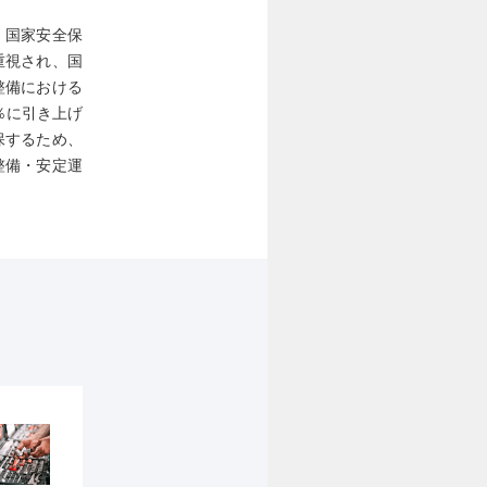
。国家安全保
重視され、国
整備における
％に引き上げ
保するため、
整備・安定運