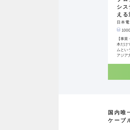
シス
える
日本電
10
【事業
本だけ
ムとい
アジア
国内唯
ケーブ