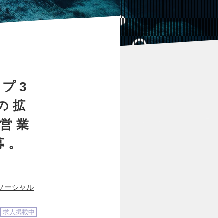
プ3
の拡
営業
募。
ソーシャル
求人掲載中