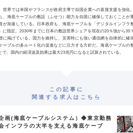
、世界では米国やフランスが政府主導で自国企業への直接支援を強化
ら、海底ケーブルの敷設（ふせつ）能力を自国に確保しておくことが
資が加速している。日本政府も、海底ケーブルを「デジタルインフラ
」に指定。2030年までに日本の敷設世界シェアを現在の20％強から35
標に掲げている。国力を維持し、災害時にも強い通信網を自律的に確
ケーブルの多ルート化の促進などに注力する方針だ。海底ケーブルの
とで、国内の経済波及効果は最大23兆円になると試算されている。
この記事に
関連する求人はこちら
企画(海底ケーブルシステム）◆東京勤務
会インフラの大半を支える海底ケーブ