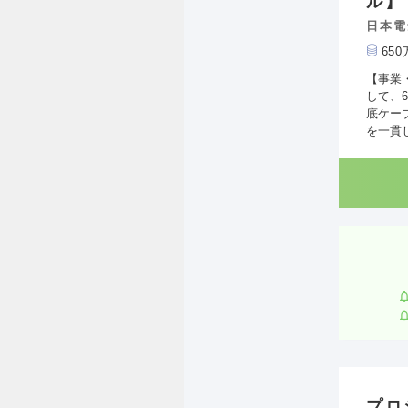
ル】
日本電
65
【事業
して、
底ケー
を一貫
プロ