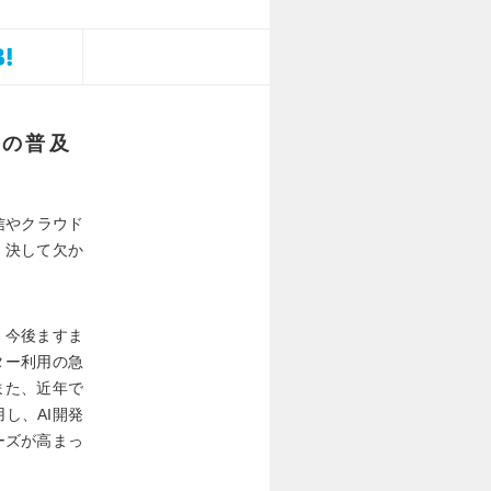
Iの普及
信やクラウド
、決して欠か
、今後ますま
ター利用の急
また、近年で
し、AI開発
ーズが高まっ