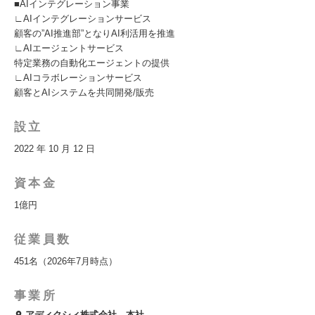
■AIインテグレーション事業
∟AIインテグレーションサービス
顧客の”AI推進部”となりAI利活⽤を推進
∟AIエージェントサービス
特定業務の⾃動化エージェントの提供
∟AIコラボレーションサービス
顧客とAIシステムを共同開発/販売
設立
2022 年 10 月 12 日
資本金
1億円
従業員数
451名（2026年7月時点）
事業所
アディクシィ株式会社 本社