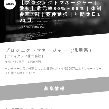
【プロジェクトマネージャー｜
愛知】還元率80%～96％｜体制
参画7割｜案件選択｜年間休日1
31日
求人No.TEVHO-001
プロジェクトマネージャー（汎用系）
アディクシィ株式会社
年収
450万円～1299万円
ベンチャー企業
転勤なし
土日祝休み
年収600万以上
リモートワー
ク可能
副業してもOK
募集情報