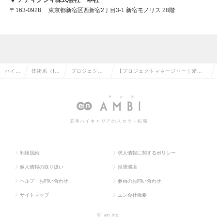
〒163-0928 東京都新宿区西新宿2丁目3-1 新宿モノリス 28階
ハイク
技術系（I
プロジェクト
【プロジェクトマネージャー｜愛
ラス求
T・Web・
マネージャー
知】還元率80%～96％｜体制参画7
人TO
通信系）の
（汎用系）の
割｜案件選択｜年間休日131日の求人
P
転職
転職
情報
若手ハイキャリアのスカウト転職
利用規約
求人情報に関するポリシー
個人情報の取り扱い
推奨環境
ヘルプ・お問い合わせ
参画のお問い合わせ
サイトマップ
エン会社概要
©
en Inc.