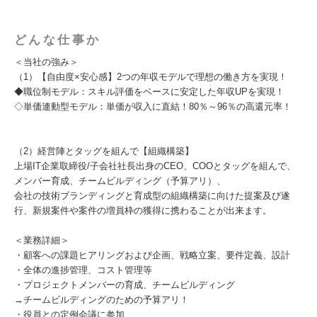
どんな仕事か
＜当社の強み＞
（1）【自由度×安心感】2つの年収モデルで理想の働き方を実現！
◆職位制モデル：スキル評価をベースに安定した年収UPを実現！
◇単価連動型モデル：単価が収入に直結！80％～96％の高還元率！
（2）経営陣とタッグを組んで【組織構築】
上場IT企業取締役/子会社社長出身のCEO、COOとタッグを組んで、
メンバー育成、チームビルディング（予算アリ）、
会社の技術ブランディングと育成型の組織構築に向けた提案及び遂
行、新規案件や案件の増員枠の獲得に携わることが出来ます。
＜業務詳細＞
・顧客への課題ヒアリングおよび企画、戦略立案、要件定義、設計
・全体の進捗管理、コスト管理等
・プロジェクトメンバーの育成、チームビルディング
→チームビルディングのための予算アリ！
・役員との定例会議に参加