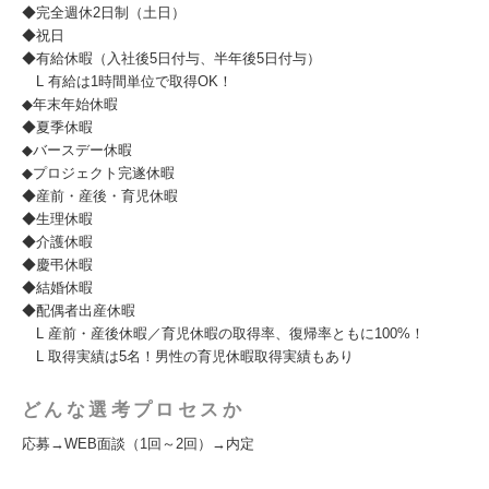
◆完全週休2日制（土日）
◆祝日
◆有給休暇（入社後5日付与、半年後5日付与）
L 有給は1時間単位で取得OK！
◆年末年始休暇
◆夏季休暇
◆バースデー休暇
◆プロジェクト完遂休暇
◆産前・産後・育児休暇
◆生理休暇
◆介護休暇
◆慶弔休暇
◆結婚休暇
◆配偶者出産休暇
L 産前・産後休暇／育児休暇の取得率、復帰率ともに100%！
L 取得実績は5名！男性の育児休暇取得実績もあり
どんな選考プロセスか
応募→WEB面談（1回～2回）→内定