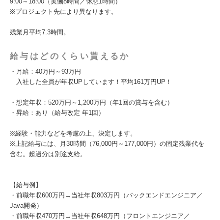
9:00～18:00（実働8時間／休憩1時間）
※プロジェクト先により異なります。
残業月平均7.3時間。
給与はどのくらい貰えるか
・月給：40万円～93万円
入社した全員が年収UPしています！平均161万円UP！
・想定年収：520万円～1,200万円（年1回の賞与を含む）
・昇給：あり（給与改定 年1回）
※経験・能力などを考慮の上、決定します。
※上記給与には、月30時間（76,000円～177,000円）の固定残業代を
含む。超過分は別途支給。
【給与例】
・前職年収600万円→当社年収803万円（バックエンドエンジニア／
Java開発）
・前職年収470万円→当社年収648万円（フロントエンジニア／