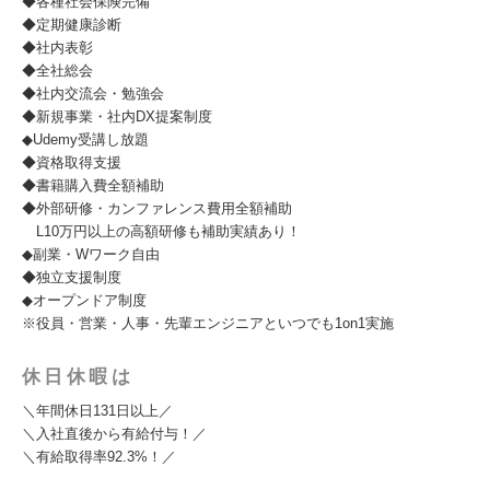
◆各種社会保険完備
◆定期健康診断
◆社内表彰
◆全社総会
◆社内交流会・勉強会
◆新規事業・社内DX提案制度
◆Udemy受講し放題
◆資格取得支援
◆書籍購入費全額補助
◆外部研修・カンファレンス費用全額補助
L10万円以上の高額研修も補助実績あり！
◆副業・Wワーク自由
◆独立支援制度
◆オープンドア制度
※役員・営業・人事・先輩エンジニアといつでも1on1実施
休日休暇は
＼年間休日131日以上／
＼入社直後から有給付与！／
＼有給取得率92.3%！／