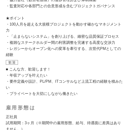
・監査対応や各部門との合意形成を含むプロジェクトガバナンス
★ポイント
・100人月を超える大規模プロジェクトを動かす確かなマネジメント
力
・「止まらないシステム」を創り上げる、緻密な品質保証プロセス
・複雑なステークホルダー間の利害調整を完遂する高度な交渉力
・レガシーからオープン化への変革を牽引する、次世代PMとしての
経験
歓迎
■ こんな方、歓迎します！
・年収アップを叶えたい
・要件定義や設計、PL/PM、ITコンサルなど上流工程の経験を積みた
い
・プライベートを大切にしながら働きたい
雇用形態は
正社員
試用期間：3ヶ月（※期間中の雇用形態、給与、待遇面に差異はあり
ません。）