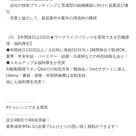
会社の技術ブランディングと育成型の組織構築に向けた提案及び遂
行
・営業と協力して、新規案件や案件の増員枠の獲得
（3）【年間休日は131日★ワークライフバランスを実現できる労働環
境・福利厚生】
◆年間休日131日以上／入社時に有給5日付与＋1時間単位で取得OK。
夏季・年末年始・バースデー・結婚・出産時などの特別休暇もあり！
◆スキルアップ＆福利厚生が充実
AI駆動開発ラボ／Qiitaでの知見共有／勉強会／1on1サポートに加え、
Udemy・書籍・資格・外部研修費は全額支給。
他にも福利厚生充実！
.......................
#チャレンジできる環境
.......................
設立4期目で400名突破！
業界成長率No.1の企業で1人ひとりの思い描く挑戦ができます！