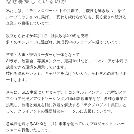
なぜ募集しているのか
私たちは、「テクノロジー×ヒトの共創で、可能性を解き放つ」をグ
ループミッションに掲げ、「変わり続けながらも、長く愛され続ける
企業」を目指しています。
設立からわずか4期目で、社員数は400名を突破。
多くのエンジニアに選ばれ、急成長中のフェーズを迎えています。
営業・人事・技術リーダーが一体となって、
AIラボ、勉強会、専属メンター、定期1on1など、エンジニアが本気で
成長できる環境を用意しています。
技術を深めたい人も、キャリアを広げたい人も、それぞれの道をサポ
ートします。
さらに、SES事業にとどまらず、ITコンサルティング／ラボ型SI／オ
フショア開発／アウトソーシング／BtoB新規事業など、多様な事業に
挑戦し、技術と知見を軸に課題を解決する「テクノロジスト集団」と
して、クライアントの課題解決をトータルに支援しています。
急成長を続けるADiXiと、共に未来を創っていくプロジェクトマネー
ジャーを募集いたします。