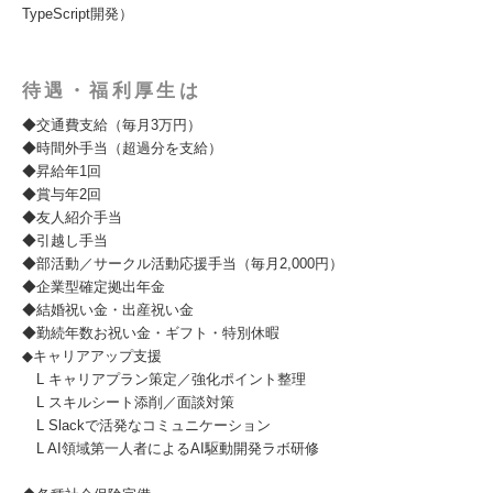
TypeScript開発）
待遇・福利厚生は
◆交通費支給（毎月3万円）
◆時間外手当（超過分を支給）
◆昇給年1回
◆賞与年2回
◆友人紹介手当
◆引越し手当
◆部活動／サークル活動応援手当（毎月2,000円）
◆企業型確定拠出年金
◆結婚祝い金・出産祝い金
◆勤続年数お祝い金・ギフト・特別休暇
◆キャリアアップ支援
L キャリアプラン策定／強化ポイント整理
L スキルシート添削／面談対策
L Slackで活発なコミュニケーション
L AI領域第一人者によるAI駆動開発ラボ研修