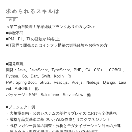
求められるスキルは
必須
＜第二新卒歓迎！業界経験ブランクありの方もOK＞
■学歴不問
■PM、PL、TLの経験が1年以上
■IT業界で開発またはインフラ構築の実務経験をお持ちの方
■開発環境
開発：Java、JavaScript、TypeScript、PHP、C#、C/C++、COBOL、
Python、Go、Dart、Swift、Kotlin 他
FW：Spring Boot、Struts、React.js、Vue.js、Node.js、Django、Lara
vel、ASP.NET 他
パッケージ：SAP、Salesforce、ServiceNow 他
■プロジェクト例
・大規模金融・公共システムの基幹リプレイスにおける全体統括
・厳格な品質基準に基づいたWBS作成とリスクマネジメント
・既存レガシー資産の調査・分析とモダナイゼーション計画の推進
・協力会社（数百名規模）の進捗管理および体制構築