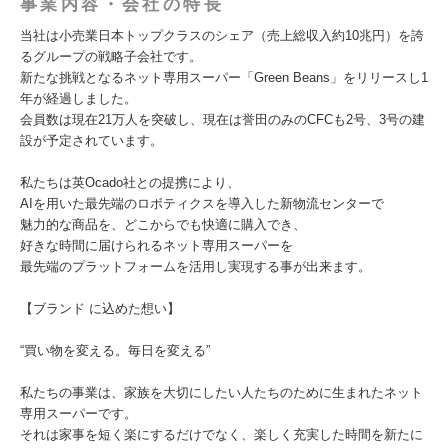
事業内容・会社の特長
当社は小売業日本トップクラスのシェア（売上総収入約10兆円）を誇
るグループの戦略子会社です。
新たな挑戦となるネット専用スーパー「Green Beans」をリリースし1
年が経過しました。
会員数は現在21万人を突破し、現在は誉田のみのCFCも2号、3号の建
設が予定されています。
私たちは英Ocado社との提携により、
AIを用いた最先端のロボティクスを導入した新物流センターで
魅力的な商品を、どこからでも快適に購入でき、
好きな時間に届けられるネット専用スーパーを
最先端のプラットフォームを活用し実現する事が出来ます。
【ブランド に込めた想い】
“買い物を変える。毎日を変える”
私たちの事業は、家族を大切にしたい人たちのために生まれたネット
専用スーパーです。
それは家事を短く楽にするだけでなく、楽しく充実した時間を新たに