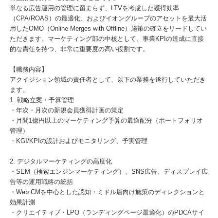
単なる広告運用の管理に留まらず、LTVを考慮した獲得効率
（CPA/ROAS）の最適化、およびイオングループのアセットを最大活
用したOMO（Online Merges with Offline）施策の確立をリードしてい
ただきます。マーケティング部の中核として、事業KPIの達成に直接
的な責任を持つ、非常に重要度の高い役割です。
【職務内容】
アクイジション領域の責任者として、以下の業務を遂行していただき
ます。
1. 戦略立案・予算管理
・年次・月次の新規会員獲得計画の策定
・月間1億円以上のマーケティング予算の最適配分（ポートフォリオ
管理）
・KGI/KPIの設計およびモニタリング、予実管理
2. デジタルマーケティングの高度化
・SEM（検索エンジンマーケティング）、SNS広告、ディスプレイ広
告等の運用戦略の統括
・Web CMを中心とした認知・ミドル層向け施策のディレクションと
効果計測
・クリエイティブ・LPO（ランディングページ最適化）のPDCAサイ