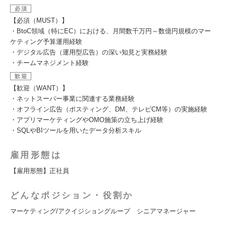
必須
【必須（MUST）】
・BtoC領域（特にEC）における、月間数千万円～数億円規模のマー
ケティング予算運用経験
・デジタル広告（運用型広告）の深い知見と実務経験
・チームマネジメント経験
歓迎
【歓迎（WANT）】
・ネットスーパー事業に関連する業務経験
・オフライン広告（ポスティング、DM、テレビCM等）の実施経験
・アプリマーケティングやOMO施策の立ち上げ経験
・SQLやBIツールを用いたデータ分析スキル
雇用形態は
【雇用形態】正社員
どんなポジション・役割か
マーケティング/アクイジショングループ シニアマネージャー