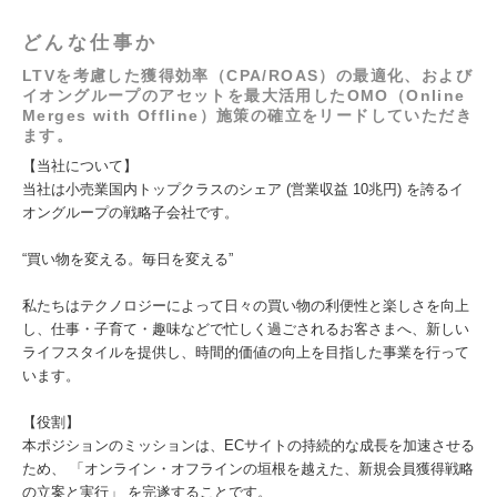
どんな仕事か
LTVを考慮した獲得効率（CPA/ROAS）の最適化、および
イオングループのアセットを最大活用したOMO（Online
Merges with Offline）施策の確立をリードしていただき
ます。
【当社について】
当社は小売業国内トップクラスのシェア (営業収益 10兆円) を誇るイ
オングループの戦略子会社です。
“買い物を変える。毎日を変える”
私たちはテクノロジーによって日々の買い物の利便性と楽しさを向上
し、仕事・子育て・趣味などで忙しく過ごされるお客さまへ、新しい
ライフスタイルを提供し、時間的価値の向上を目指した事業を行って
います。
【役割】
本ポジションのミッションは、ECサイトの持続的な成長を加速させる
ため、 「オンライン・オフラインの垣根を越えた、新規会員獲得戦略
の立案と実行」 を完遂することです。