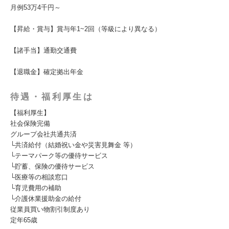
月例53万4千円～
【昇給・賞与】賞与年1~2回（等級により異なる）
【諸手当】通勤交通費
【退職金】確定拠出年金
待遇・福利厚生は
【福利厚生】
社会保険完備
グループ会社共通共済
└共済給付（結婚祝い金や災害見舞金 等）
└テーマパーク等の優待サービス
└貯蓄、保険の優待サービス
└医療等の相談窓口
└育児費用の補助
└介護休業援助金の給付
従業員買い物割引制度あり
定年65歳