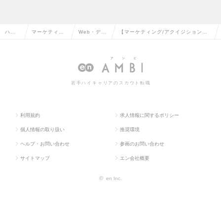
ハイ
マーケティン
Web・デジ
【マーケティング/アクイジショング
クラ
グ・販促企
タルマーケ
ループシニアマネージャー】AI×ロボ
ス求
画・商品開発
ティングの
ティクス技術ネット専用スーパーの求
人TO
系の転職
転職
人情報
若手ハイキャリアのスカウト転職
P
利用規約
求人情報に関するポリシー
個人情報の取り扱い
推奨環境
ヘルプ・お問い合わせ
参画のお問い合わせ
サイトマップ
エン会社概要
©
en Inc.