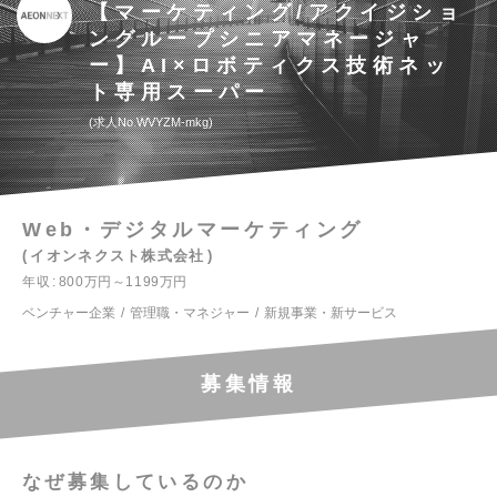
【マーケティング/アクイジショ
ングループシニアマネージャ
ー】AI×ロボティクス技術ネッ
ト専用スーパー
求人No.WVYZM-mkg
Web・デジタルマーケティング
イオンネクスト株式会社
年収
800万円～1199万円
ベンチャー企業
管理職・マネジャー
新規事業・新サービス
募集情報
なぜ募集しているのか