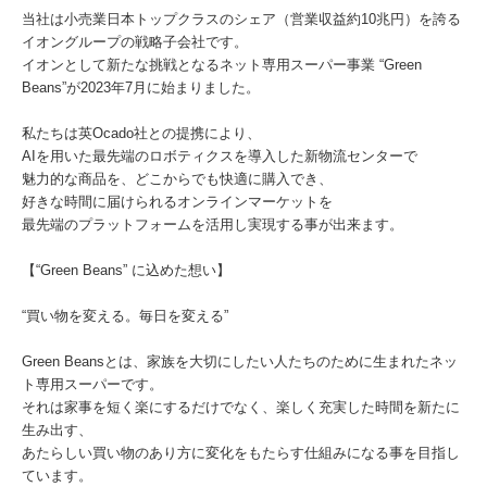
当社は小売業日本トップクラスのシェア（営業収益約10兆円）を誇る
イオングループの戦略子会社です。
イオンとして新たな挑戦となるネット専用スーパー事業 “Green
Beans”が2023年7月に始まりました。
私たちは英Ocado社との提携により、
AIを用いた最先端のロボティクスを導入した新物流センターで
魅力的な商品を、どこからでも快適に購入でき、
好きな時間に届けられるオンラインマーケットを
最先端のプラットフォームを活用し実現する事が出来ます。
【“Green Beans” に込めた想い】
“買い物を変える。毎日を変える”
Green Beansとは、家族を大切にしたい人たちのために生まれたネッ
ト専用スーパーです。
それは家事を短く楽にするだけでなく、楽しく充実した時間を新たに
生み出す、
あたらしい買い物のあり方に変化をもたらす仕組みになる事を目指し
ています。