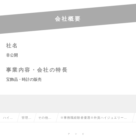
会社概要
社名
非公開
事業内容・会社の特長
宝飾品・時計の販売
ハイク
管理部
その他、
※事務職経験者優遇※外資ハイジュエリー／オ
ラス求
門系の
管理部門
ペレーション部アシスタント／英語初級可／