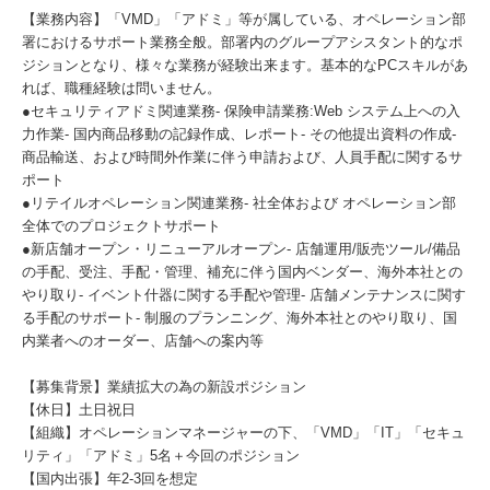
【業務内容】「VMD」「アドミ」等が属している、オペレーション部
署におけるサポート業務全般。部署内のグループアシスタント的なポ
ジションとなり、様々な業務が経験出来ます。基本的なPCスキルがあ
れば、職種経験は問いません。
●セキュリティアドミ関連業務- 保険申請業務:Web システム上への入
力作業- 国内商品移動の記録作成、レポート- その他提出資料の作成-
商品輸送、および時間外作業に伴う申請および、人員手配に関するサ
ポート
●リテイルオペレーション関連業務- 社全体および オペレーション部
全体でのプロジェクトサポート
●新店舗オープン・リニューアルオープン- 店舗運用/販売ツール/備品
の手配、受注、手配・管理、補充に伴う国内ベンダー、海外本社との
やり取り- イベント什器に関する手配や管理- 店舗メンテナンスに関す
る手配のサポート- 制服のプランニング、海外本社とのやり取り、国
内業者へのオーダー、店舗への案内等
【募集背景】業績拡大の為の新設ポジション
【休日】土日祝日
【組織】オペレーションマネージャーの下、「VMD」「IT」「セキュ
リティ」「アドミ」5名＋今回のポジション
【国内出張】年2-3回を想定