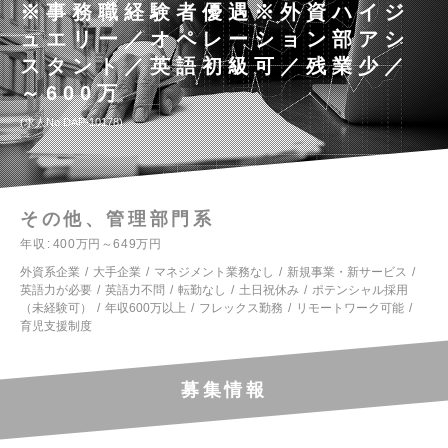
※事務職経験者優遇※外資ハイジ
ュエリー／オペレーション部アシ
スタント／英語初級可／残業少／
～600万
求人No.DAP-10178
その他、管理部門系
年収
400万円～649万円
外資系企業
大手企業
マネジメント業務なし
新規事業・新サービス
英語力が必要
英語力不問
転勤なし
土日祝休み
ポテンシャル採用
（未経験可）
年収600万以上
フレックス勤務
リモートワーク可能
育児支援制度
募集情報