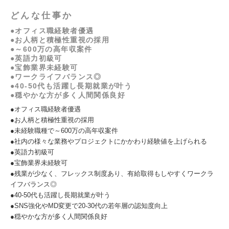
どんな仕事か
●オフィス職経験者優遇
●お人柄と積極性重視の採用
●～600万の高年収案件
●英語力初級可
●宝飾業界未経験可
●ワークライフバランス◎
●40-50代も活躍し長期就業が叶う
●穏やかな方が多く人間関係良好
●オフィス職経験者優遇
●お人柄と積極性重視の採用
●未経験職種で～600万の高年収案件
●社内の様々な業務やプロジェクトにかかわり経験値を上げられる
●英語力初級可
●宝飾業界未経験可
●残業が少なく、フレックス制度あり、有給取得もしやすくワークラ
イフバランス◎
●40-50代も活躍し長期就業が叶う
●SNS強化やMD変更で20-30代の若年層の認知度向上
●穏やかな方が多く人間関係良好