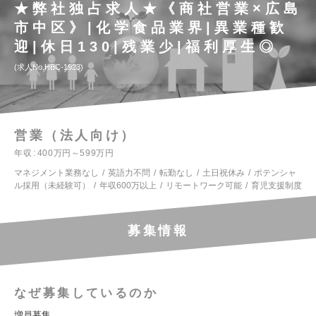
★弊社独占求人★《商社営業×広島
市中区》|化学食品業界|異業種歓
迎|休日130|残業少|福利厚生◎
求人No.HBC-1923
営業（法人向け）
年収
400万円～599万円
マネジメント業務なし
英語力不問
転勤なし
土日祝休み
ポテンシャ
ル採用（未経験可）
年収600万以上
リモートワーク可能
育児支援制度
募集情報
なぜ募集しているのか
増員募集