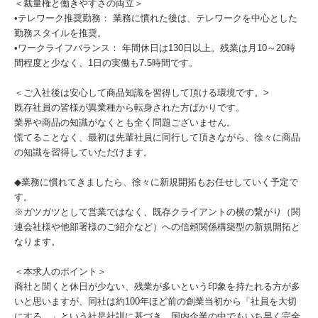
＜裁量権と働きやすさの両立＞
•テレワーク推奨勤務： 業務に慣れた後は、テレワークを中心とした
勤務スタイルを推奨。
•ワークライフバランス： 年間休日は130日以上。残業は月10～20時
間程度と少なく、1日の実働も7.5時間です。
＜ご入社後は安心して商品知識を習得して頂ける環境です。>
既存社員の皆様が異業種から転身された方ばかりです。
業界や商品の知識がなくとも全く問題ございません。
慌てることなく、最初は先輩社員に同行して頂きながら、徐々に商品
の知識を習得していただけます。
◆業務に慣れてきましたら、徐々に新規開拓もお任せしていく予定で
す。
※ガツガツとして営業ではなく、既存クライアントの横の繋がり（関
連会社様や他部署様のご紹介など）への信頼関係構築型の新規開拓と
なります。
＜本求人のポイント＞
商社と聞くと休日が少ない、残業が多いという印象を持たれる方が多
いと思いますが、同社は約100年ほど前の創業当初から「社員を大切
にする。」という社是社訓に基づき、国内企業の中でもいち早く完全