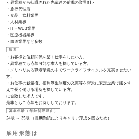
＜異業種から転職された先輩達の前職の業界例＞
・旅行代理店
・食品、飲料業界
・人材業界
・IT・WEB業界
・医療機器業界
・鉄道業界など多数
歓迎
・お客様と信頼関係を築く仕事をしたい方。
・異業種でも応募可能な求人を探している方。
・メリハリある職場環境の中でワークライフサイクルを充実させたい
方。
・お仕事の裁量権、福利厚生制度の充実等を背景に安定企業で腰をす
えて長く働ける場所を探している方。
に合致した求人です。
是非ともご応募をお待ちしております。
募集年齢（年齢制限理由）
24歳 ～ 35歳 （長期勤続によりキャリア形成を図るため）
雇用形態は