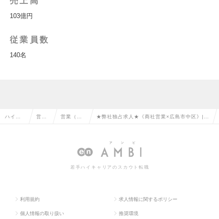
売上高
103億円
従業員数
140名
ハイク
営業
営業（法
★弊社独占求人★《商社営業×広島市中区》|化
ラス求
系の
人向け）
学食品業界|異業種歓迎|休日130|残業少|福利
人TOP
転職
の転職
厚生◎の求人情報
若手ハイキャリアのスカウト転職
利用規約
求人情報に関するポリシー
個人情報の取り扱い
推奨環境