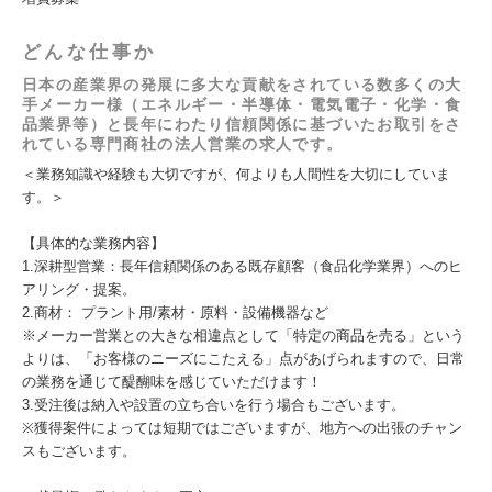
どんな仕事か
日本の産業界の発展に多大な貢献をされている数多くの大
手メーカー様（エネルギー・半導体・電気電子・化学・食
品業界等）と長年にわたり信頼関係に基づいたお取引をさ
れている専門商社の法人営業の求人です。
＜業務知識や経験も大切ですが、何よりも人間性を大切にしていま
す。＞
【具体的な業務内容】
1.深耕型営業：長年信頼関係のある既存顧客（食品化学業界）へのヒ
アリング・提案。
2.商材： プラント用/素材・原料・設備機器など
※メーカー営業との大きな相違点として「特定の商品を売る」という
よりは、「お客様のニーズにこたえる」点があげられますので、日常
の業務を通じて醍醐味を感じていただけます！
3.受注後は納入や設置の立ち合いを行う場合もございます。
※獲得案件によっては短期ではございますが、地方への出張のチャン
スもございます。