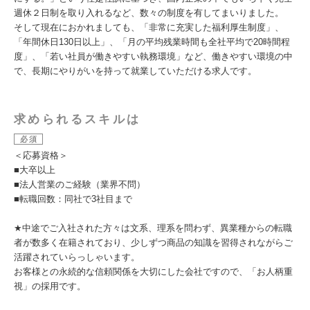
週休２日制を取り入れるなど、数々の制度を有してまいりました。
そして現在におかれましても、「非常に充実した福利厚生制度」、
「年間休日130日以上」、「月の平均残業時間も全社平均で20時間程
度」、「若い社員が働きやすい執務環境」など、働きやすい環境の中
で、長期にやりがいを持って就業していただける求人です。
求められるスキルは
必須
＜応募資格＞
■大卒以上
■法人営業のご経験（業界不問）
■転職回数：同社で3社目まで
★中途でご入社された方々は文系、理系を問わず、異業種からの転職
者が数多く在籍されており、少しずつ商品の知識を習得されながらご
活躍されていらっしゃいます。
お客様との永続的な信頼関係を大切にした会社ですので、「お人柄重
視」の採用です。