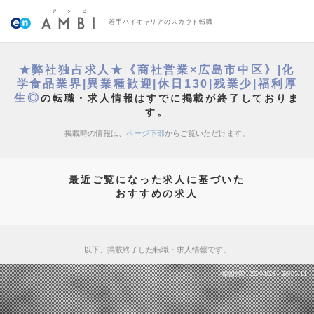
若手ハイキャリアのスカウト転職
★弊社独占求人★《商社営業×広島市中区》|化
学食品業界|異業種歓迎|休日130|残業少|福利厚
生◎
の転職・求人情報はすでに掲載が終了しておりま
す。
掲載時の情報は、
ページ下部
からご覧いただけます。
最近ご覧になった求人に基づいた
おすすめの求人
以下、掲載終了した転職・求人情報です。
掲載期間
26/04/28～26/05/11