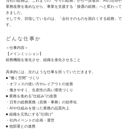
当社の総務は、これまでの「守りの総務」から一歩進み、AIの活用や
業務改善を進めながら、事業を支援する「接遇の総務」へと変わって
きました。
そして今、目指しているのは、「会社そのものを面白くする総務」で
す。
どんな仕事か
＜仕事内容＞
【メインミッション】
総務機能を進化させ、組織を進化させること
具体的には、次のような仕事を担っていただきます。
■ "働く空間" づくり
・オフィスの使い方やレイアウトの改善
・働きやすく、生産性の高い環境づくり
■ 業務を進める"仕組み"の改善
・日常の総務業務（庶務・事務）の効率化
・AIや仕組みを使った業務の品質向上
■ 組織を元気にする"仕掛け"
・社内イベントの企画・運営
■ 他部署との連携