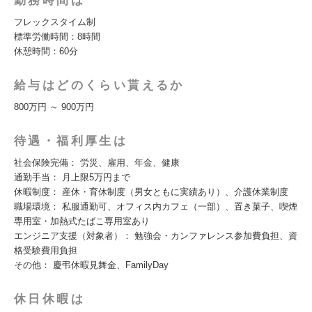
勤務時間は
フレックスタイム制
標準労働時間：8時間
休憩時間：60分
給与はどのくらい貰えるか
800万円 ～ 900万円
待遇・福利厚生は
社会保険完備： 労災、雇用、年金、健康
通勤手当： 月上限5万円まで
休暇制度： 産休・育休制度（男女ともに実績あり）、介護休業制度
職場環境： 私服通勤可、オフィス内カフェ（一部）、置き菓子、喫煙
専用室・加熱式たばこ専用室あり
エンジニア支援（対象者）： 勉強会・カンファレンス参加費負担、資
格受験費用負担
その他： 慶弔休暇見舞金、FamilyDay
休日休暇は