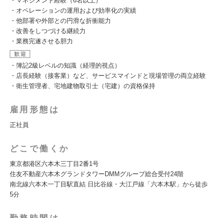
・マネジメント経験（6名以上）
・オペレーションの運用および効率化の実績
・他部署や外部との円滑な折衝能力
・改善をしつづける継続力
・業務完遂させる胆力
歓迎
・簿記2級レベルの知識（経理的視点）
・店長経験（接客業）など、サービスマインドと現場管理の両立経験
・衛生管理者、宅地建物取引士（宅建）の資格保持
雇用形態は
正社員
どこで働くか
東京都港区六本木三丁目2番1号
住友不動産六本木グランドタワーDMMグループ総合受付24階
南北線六本木一丁目駅直結 日比谷線・大江戸線「六本木駅」から徒歩
5分