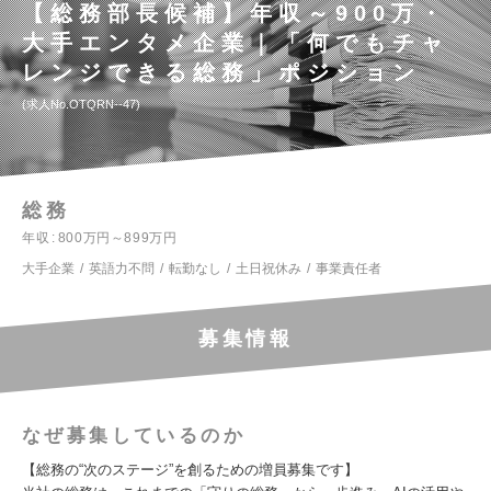
【総務部長候補】年収～900万・
大手エンタメ企業｜「何でもチャ
レンジできる総務」ポジション
求人No.OTQRN--47
総務
年収
800万円～899万円
大手企業
英語力不問
転勤なし
土日祝休み
事業責任者
募集情報
なぜ募集しているのか
【総務の“次のステージ”を創るための増員募集です】