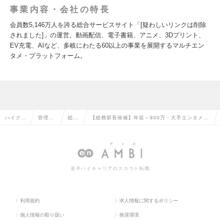
事業内容・会社の特長
会員数5,146万人を誇る総合サービスサイト「[疑わしいリンクは削除
されました]」の運営。動画配信、電子書籍、アニメ、3Dプリント、
EV充電、AIなど、多岐にわたる60以上の事業を展開するマルチエン
タメ・プラットフォーム。
ハイクラ
管理部
総務
【総務部長候補】年収～900万・大手エンタメ企
ス求人T
門系の
の転
業｜「何でもチャレンジできる総務」ポジション
OP
転職
職
の求人情報
若手ハイキャリアのスカウト転職
利用規約
求人情報に関するポリシー
個人情報の取り扱い
推奨環境