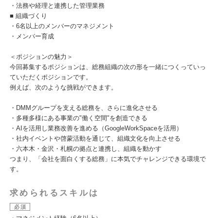
・法務や経理と連携した管理業務
■ 組織づくり
・6名以上のメンバーのマネジメント
・メンバー育成
＜ポジションの魅力＞
今回募集するポジションは、総務組織の次の形を一緒につくっていっ
ていただくポジションです。
例えば、次のような挑戦ができます。
・DMMグループを支える総務を、さらに進化させる
・多種多様にある事業の"働く空間"を創造できる
・AIを活用し業務改善を進める（GoogleWorkSpaceを活用）
・社内イベントや啓蒙活動を通じて、組織文化を向上させる
・六本木・金沢・札幌の拠点と連携し、組織を動かす
つまり、「会社を面白くする総務」に本気でチャレンジできる環境で
す。
求められるスキルは
必須