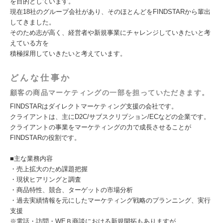
を目的としています。
現在18社のグループ会社があり、そのほとんどをFINDSTARから輩出
してきました。
そのため志が⾼く、経営者や新規事業にチャレンジしていきたいと考
えている⽅を
積極採⽤していきたいと考えています。
どんな仕事か
顧客の商品マーケティングの一部を担っていただきます。
FINDSTARはダイレクトマーケティング⽀援の会社です。
クライアントは、主にD2C/サブスクリプション/ECなどの企業です。
クライアントの事業をマーケティングの⼒で成⻑させることが
FINDSTARの役割です。
■主な業務内容
・売上拡大のため課題把握
・現状ヒアリングと調査
・商品特性、競合、ターゲットの市場分析
・過去実績情報を元にしたマーケティング戦略のプランニング、実行
支援
※電話・訪問・WEＢ商談における新規開拓もありますが、