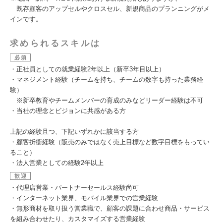
既存顧客のアップセルやクロスセル、新規商品のプランニングがメ
インです。
求められるスキルは
必須
・正社員としての就業経験2年以上（新卒3年目以上）
・マネジメント経験（チームを持ち、チームの数字も持った業務経
験）
※新卒教育やチームメンバーの育成のみなどリーダー経験は不可
・当社の理念とビジョンに共感がある方
上記の経験且つ、下記いずれかに該当する方
・顧客折衝経験（販売のみではなく売上目標など数字目標をもってい
ること）
・法人営業としての経験2年以上
歓迎
・代理店営業・パートナーセールス経験尚可
・インターネット業界、モバイル業界での営業経験
・無形商材を取り扱う営業職で、顧客の課題に合わせ商品・サービス
を組み合わせたり、カスタマイズする営業経験