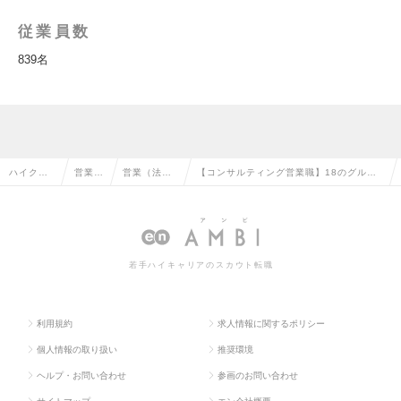
従業員数
839名
ハイクラ
営業系
営業（法人
【コンサルティング営業職】18のグルー
ス求人TO
の転職
向け）の転
プ会社を支えるメガベンチャーの求人情報
P
職
若手ハイキャリアのスカウト転職
利用規約
求人情報に関するポリシー
個人情報の取り扱い
推奨環境
ヘルプ・お問い合わせ
参画のお問い合わせ