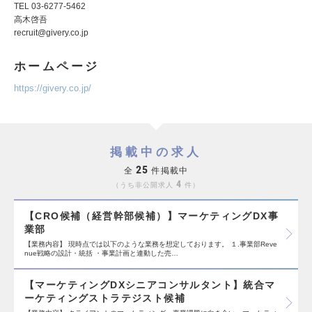
TEL 03-6277-5462
高木啓吾
recruit@givery.co.jp
ホームページ
https://givery.co.jp/
掲載中の求人
25
全
件掲載中
4
うち非公開求人
件
【CRO候補（経営幹部候補）】マーケティングDX事
業部
【業務内容】 現時点では以下のような業務を想定しております。 １.事業部Reve
nue戦略の設計・統括 ・事業計画と連動した売…
【マーケティングDXシニアコンサルタント】統合マ
ーケティングストラテジスト候補