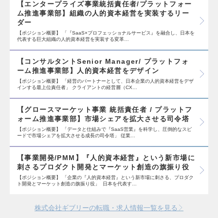
【エンタープライズ事業統括責任者/プラットフォー
ム推進事業部】組織の人的資本経営を実装するリー
ダー
【ポジション概要】 「『SaaS×プロフェッショナルサービス』を融合し、日本を
代表する巨大組織の人的資本経営を実装する変革…
【コンサルタントSenior Manager/ プラットフォ
ーム推進事業部】人的資本経営をデザイン
【ポジション概要】 「経営のパートナーとして、日本企業の人的資本経営をデザ
インする最上位責任者」 クライアントの経営層（CX…
【グロースマーケット事業 統括責任者 / プラットフ
ォーム推進事業部】市場シェアを拡大させる司令塔
【ポジション概要】 「データと仕組みで『SaaS営業』を科学し、圧倒的なスピ
ードで市場シェアを拡大させる成長の司令塔」 従業…
【事業開発/PMM】『人的資本経営』という新市場に
刺さるプロダクト開発とマーケット創造の旗振り役
【ポジション概要】 「企業の『人的資本経営』という新市場に刺さる、プロダク
ト開発とマーケット創造の旗振り役」 日本を代表す…
株式会社ギブリーの転職・求人情報一覧を見る