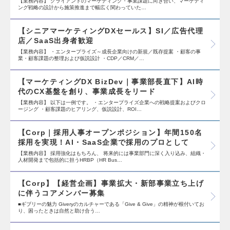
【業務内容】 クライアントのマーケティング・事業課題に向き合い、マーケティ
ング戦略の設計から施策推進まで幅広く関わっていた…
【シニアマーケティングDXセールス】SI／広告代理
店／SaaS出身者歓迎
【業務内容】 ・エンタープライズ～成長企業向けの新規／既存提案 ・顧客の事
業・顧客課題の整理および仮説設計 ・CDP／CRM／…
【マーケティングDX BizDev｜事業部長直下】AI時
代のCX基盤を創り、事業成長をリード
【業務内容】 以下は一例です。 ・エンタープライズ企業への戦略提案およびクロ
ージング ・顧客課題のヒアリング、仮説設計、ROI…
【Corp｜採用人事オープンポジション】年間150名
採用を実現！AI・SaaS企業で採用のプロとして
【業務内容】 採用強化はもちろん、 将来的には事業部門に深く入り込み、組織・
人材開発まで包括的に担うHRBP（HR Bus…
【Corp】【経営企画】事業拡大・新部事業立ち上げ
に伴うコアメンバー募集
■ギブリーの魅力 Giveryのカルチャーである「Give & Give」の精神が根付いてお
り、困ったときは自然と助け合う…