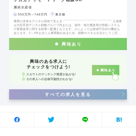
農林水産省
550万円～749万円
東京都
農業の未来をデジタル技術で支える ￣￣￣￣￣￣￣￣￣￣￣￣￣￣￣￣ 入省後
は大臣官房デジタル戦略グループ内または、省内・地方農政局の情報システム
や業務改革に関する部署へ配属となります。人によっては他省庁出向の機会も
あります。2～3年おきに人事異動があるため、経験やスキルを生かしてご活躍
ください。 【主な担当業務】 ■デジタル技術を活用した農林水産行政に関する
企画・立案・総合調整に関する業務 ■行政手続の抜本見直し（BPR）、効率化
興味あり
の推進、デジタルツール導入支援に関する業務 ■データマネジメントに係る指
導、データ活用・分析の運用・支援に関する業務 ■行政情報システム等の開
発、運用、予算に関する業務 ■個人情報保護、情報セキュリティに関する業務
DXで現場と行政をつなぐ取組を ￣￣￣￣￣￣￣￣￣￣￣￣￣￣ ▼これまで実
施したプロジェクト例 【農林水産省共通申請サービス（eMAFF）】 └農林漁業
興味のある求人に
者等が補助金等の申請をオンラインで行なうことが可能。 【農林水産省地理情
チェックをつけよう!
報共通管理システム（eMAFF地図）】 └農地の現地確認をタブレット端末1台
興味あり
で可能となるアプリ等の機能があります。 省内外の関係者との調整が重要 ￣￣
スカウトのマッチング精度があがる!
￣￣￣￣￣￣￣￣￣￣￣￣ 情報システムに関する業務においては、省内の関係
その求人への合格可能性がわかる!
部署やシステムの開発・運用保守を行う事業者との調整が必須です。事業者か
らの提案に対し、費用・工数の面から適当か、取組内容が効果的か等を精査す
ることになります。
すべての求人を見る