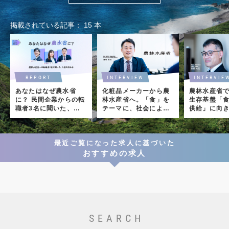
掲載されている記事
15
本
REPORT
INTERVIEW
INTERVIE
あなたはなぜ農水省
化粧品メーカーから農
農林水産省
に？ 民間企業からの転
林水産省へ。「食」を
生存基盤「
職者3名に聞いた、入
テーマに、社会により
供給」に向
省の決め手
大きなインパクトを
く――元自
キャリア選
最近ご覧になった求人に基づいた
おすすめの求人
SEARCH