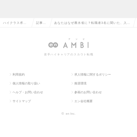
ハイクラス求人T
記事一
あなたはなぜ農水省に？転職者3名に聞いた、入省
OP
覧
の決め手
若手ハイキャリアのスカウト転職
利用規約
求人情報に関するポリシー
個人情報の取り扱い
推奨環境
ヘルプ・お問い合わせ
参画のお問い合わせ
サイトマップ
エン会社概要
©
en Inc.