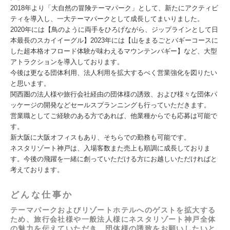
2018年より「大自然の冒険テーマパーク」として、新たにアクティビ
ティを導入し、一大テーマパークとして成長してまいりました。
2020年には【鳥のように両手をひろげながら、ジップラインとして日
本最長のスカイイーグル】2023年には【山をまるごとバギーコースに
した超本格オフロード体験が味わえるマウンテンバギー】など、大型
アトラクションを導入しております。
今後は更なる団体利用、法人利用を拡大するべく営業強化を図りたい
と思います。
関西圏の法人様や旅行会社経由の団体様の誘致、および様々な団体パ
ッケージの開発などセールスプランニングも行っていただきます。
営業職としてご経験のある方であれば、他業種からでも応募は可能で
す。
新大阪に大阪オフィスもあり、そちらでの勤務も可能です。
ネスタリゾート神戸は、入場客数また売上も順調に成長しておりま
す。今後の飛躍を一緒に創っていただける方にお越しいただければと
考えております。
どんな仕事か
テーマパークおよびリゾートホテルへのゲストを拡大する
ため、旅行会社様や一般法人様にネスタリゾート神戸全体
の魅力を伝えていただき、団体様の誘致をお願いしたいと