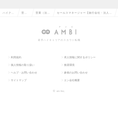
ハイクラ
営業
営業（法人
セールスマネージャー【旅行会社・法人向
ス求人TO
系の
向け）の転
けセールス】※大阪オフィスありの求人情
P
転職
職
報
若手ハイキャリアのスカウト転職
利用規約
求人情報に関するポリシー
個人情報の取り扱い
推奨環境
ヘルプ・お問い合わせ
参画のお問い合わせ
サイトマップ
エン会社概要
©
en Inc.