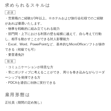
求められるスキルは
必須
・営業職のご経験が3年以上。※ホテルおよび旅行会社様でのご経験
があれば優遇いたします。
・物事を戦略的に組み立てられる能力
・部門間・上下における利害の壁を縦横に越えて、自ら考えて行動
し、相手を動かすことができる対人影響能力
・Excel、Word、PowerPointなど、基本的なMicroOfficeソフトが操作
できる（初級でも可）
・要普通免許
歓迎
・コミュニケーションが得意な方
・常にポジティブに考えることができ、周りを巻き込みながらリーダ
ーシップを発揮できる方
・PDCAを適切に冷静に実行できる
雇用形態は
正社員（期間の定め無し）