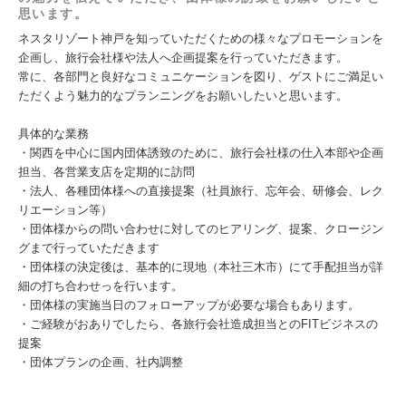
思います。
ネスタリゾート神戸を知っていただくための様々なプロモーションを
企画し、旅行会社様や法人へ企画提案を行っていただきます。
常に、各部門と良好なコミュニケーションを図り、ゲストにご満足い
ただくよう魅力的なプランニングをお願いしたいと思います。
具体的な業務
・関西を中心に国内団体誘致のために、旅行会社様の仕入本部や企画
担当、各営業支店を定期的に訪問
・法人、各種団体様への直接提案（社員旅行、忘年会、研修会、レク
リエーション等）
・団体様からの問い合わせに対してのヒアリング、提案、クロージン
グまで行っていただきます
・団体様の決定後は、基本的に現地（本社三木市）にて手配担当が詳
細の打ち合わせっを行います。
・団体様の実施当日のフォローアップが必要な場合もあります。
・ご経験がおありでしたら、各旅行会社造成担当とのFITビジネスの
提案
・団体プランの企画、社内調整