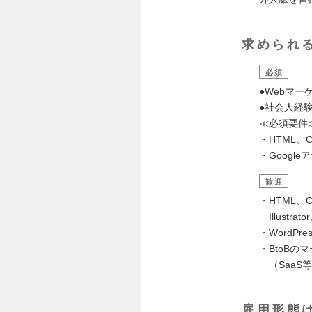
求められ
必須
●Webマ
●社会人経
≪必須要件
・HTML、
・Googl
歓迎
・HTML
Illustra
・WordPr
・BtoBの
（SaaS
雇用形態