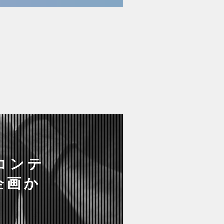
コンテ
企画か