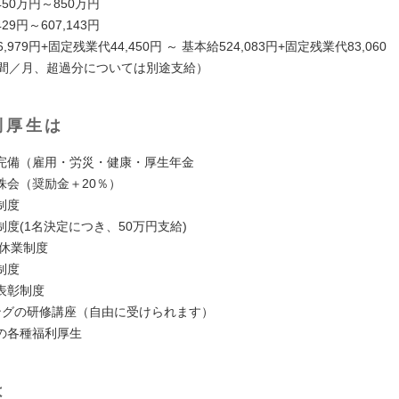
50万円～850万円
29円～607,143円
,979円+固定残業代44,450円 ～ 基本給524,083円+固定残業代83,06
時間／月、超過分については別途支給）
利厚生は
完備（雇用・労災・健康・厚生年金
株会（奨励金＋20％）
制度
度(1名決定につき、50万円支給)
護休業制度
制度
表彰制度
ングの研修講座（自由に受けられます）
の各種福利厚生
は