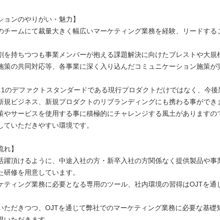
ションのやりがい・魅力】
のチームにて裁量大きく幅広いマーケティング業務を経験、リードする
割を持ちつつも事業メンバーが抱える課題解決に向けたブレストや大規
施策の共同対応等、各事業に深く入り込んだコミュニケーション施策が
o.1のデファクトスタンダードである現行プロダクトだけではなく、今後
新規ビジネス、新規プロダクトのリブランディングにも携わる事ができ
策やサービスを使用する事に積極的にチャレンジする風土がありますの
していただきやすい環境です。
流れ】
活躍頂けるように、中途入社の方・新卒入社の方関係なく提供製品や事
た研修を用意しています。
ケティング業務に必要となる専用のツール、社内環境の習得はOJTを通
いただきつつ、OJTを通じて弊社でのマーケティング業務に必要な基礎
得いただきます。