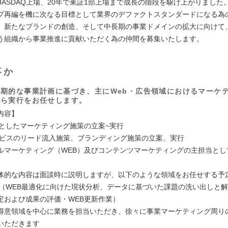
JASDAQ上場、20年で東証1部上場まで成長の階段を駆け上がりました。2
プ再編を機に次なる目標として業界のデファクトスタンダードになる為
。新たなブランドの創造、そして中長期の事業ドメインの拡大に向けて
う組織から事業推進に貢献いただく為の仲間を募集いたします。
事か
期的な事業計画に基づき、主にWeb・広告領域におけるマーケ
から実行をお任せします。
内容】
軸としたマーケティング施策の立案~実行
ービスのリード流入施策、ブランディング施策の立案、実行
マーケティング（WEB）及びコンテンツマーケティングの主担当とし
。
的な内容は面談時に説明しますが、以下のような領域をお任せする予
WEB最適化に向けた現状分析、データに基づいた課題の洗い出しと解
定および成果の評価・WEB更新作業）
意領域を中心に業務を担当いただき、徐々に事業マーケティング周り
いただきます