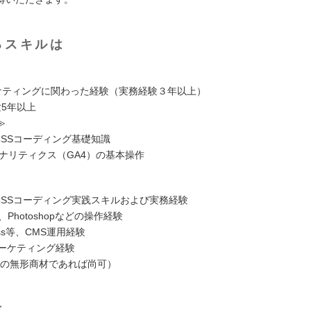
るスキルは
ーケティングに関わった経験（実務経験３年以上）
験5年以上
≫
CSSコーディング基礎知識
eアナリティクス（GA4）の基本操作
、CSSコーディング実践スキルおよび実務経験
tor、Photoshopなどの操作経験
ess等、CMS運用経験
マーケティング経験
等の無形商材であれば尚可）
は