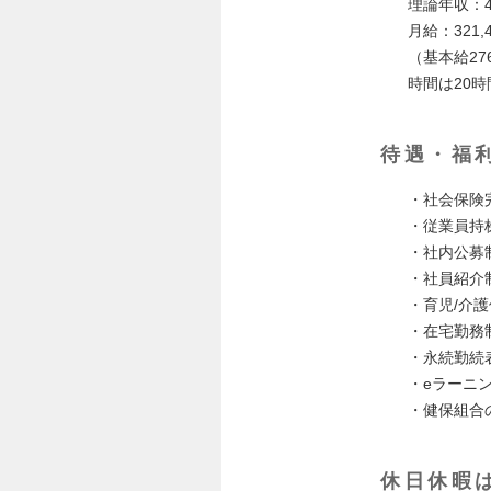
理論年収：4
月給：321,4
（基本給276
時間は20
待遇・福
・社会保険
・従業員持
・社内公募
・社員紹介制
・育児/介
・在宅勤務
・永続勤続
・eラーニ
・健保組合
休日休暇