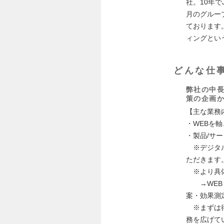
社。10年で
月のグルー
ております
ィングとい
どんな仕
弊社の中長
策の企画
【主な業務
・WEBを
・製品/サ
※デジタル
ただきます
※より具体
→WEB（
案・効果測
※まずは得
務を広げて