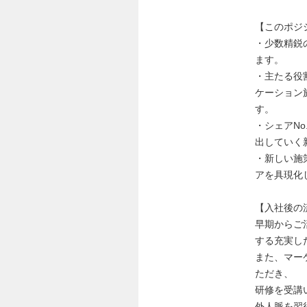
【このポジ
・少数精鋭
ます。
・主たる役
ケーション
す。
・シェアN
出していく
・新しい施
アを具現化
【入社後の
早期からご
する充実し
また、マー
ただき、
研修を受講
外人脈を習