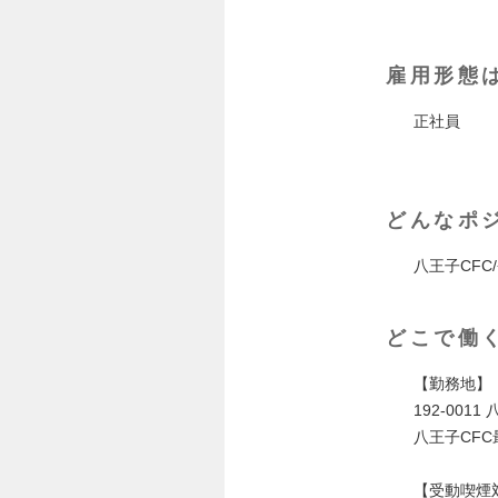
雇用形態
正社員
どんなポ
八王子CFC
どこで働
【勤務地】
192-001
八王子CF
【受動喫煙