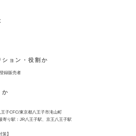
は
ジション・役割か
/登録販売者
くか
1 八王子CFC/東京都八王子市滝山町
C最寄り駅：JR八王子駅、京王八王子駅
対策】