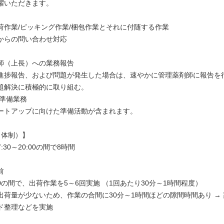
躍いただきます。
荷作業/ピッキング作業/梱包作業とそれに付随する作業
からの問い合わせ対応
師（上長）への業務報告
進捗報告、および問題が発生した場合は、速やかに管理薬剤師に報告を
題解決に積極的に取り組む。
の準備業務
ートアップに向けた準備活動が含まれます。
名体制）】
30～20:00の間で8時間
前
4:00の間で、出荷作業を5～6回実施 （1回あたり30分～1時間程度）
出荷量が少ないため、作業の合間に30分～1時間ほどの隙間時間あり →
ド整理などを実施