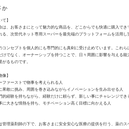
事か
いて】
命は、お客さまにとって魅力的な商品を、どこからでも快適に購入でき
れる、次世代ネット専用スーパーを最先端のプラットフォームを活用し
のコンセプトを個人的にも専門的にも真剣に受け止めています。これら
だけでなく、オーナーシップを持つことで、日々周囲に影響を与える能
繋がるものです。
物像】
ーファーストで物事を考えられる人
に果敢に挑み、周囲を巻き込みながらイノベーションを生み出せる人
門的経験を持ちながら、経験だけに頼らず、新しい事にチャレンジでき
事に大きな情熱を持ち、モチベーション高く目標に向かえる人
】
は管理薬剤師の下で、お客さまに安全安心な医療の提供を行う、薬のス