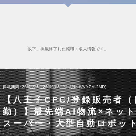
以下、掲載終了した転職・求人情報です。
掲載期間
26/05/26～26/06/08
求人No.WVYZM-2MD
【八王子CFC/登録販売者（
勤）】最先端AI物流×ネッ
スーパー・大型自動ロボッ