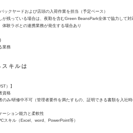
Cバックヤードおよび店頭の入荷作業を担当（予定ベース）
が残っている場合は、夜勤を含むGreen BeansPark全体で協力して対
、体験ラボとの連携業務が発生する場合あり
)
る業務
るスキルは
ST）】
者資格
者のみ/研修中不可（管理者要件を満たすもの、証明できる書類を入社時
ケーション能力と柔軟性
スキル（Excel、word、PowerPoint等）