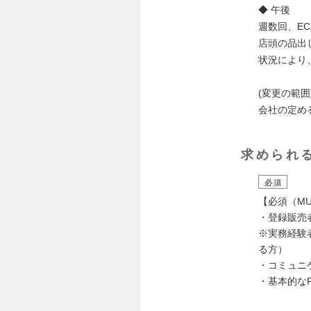
◆ 午後
週数回、E
店頭の品出し
状況により
(変更の範囲
会社の定め
求められ
必須
【必須（MU
・登録販売
※実務経験
る方）
・コミュニ
・基本的なPC