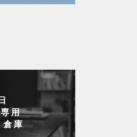
日
ト専用
ト倉庫