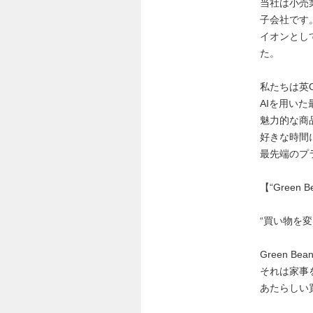
当社は小売
子会社です
イオンとして
た。
私たちは英O
AIを用い
魅力的な商
好きな時間
最先端のプ
【“Green
“買い物を
Green 
それは家事
あたらしい