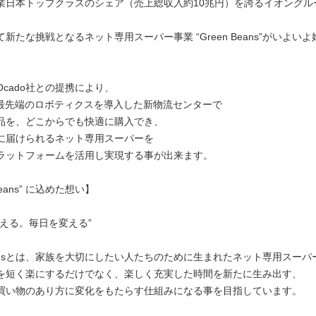
業日本トップクラスのシェア（売上総収入約10兆円）を誇るイオングル
。
新たな挑戦となるネット専用スーパー事業 “Green Beans”がいよい
cado社との提携により、
た最先端のロボティクスを導入した新物流センターで
品を、どこからでも快適に購入でき、
に届けられるネット専用スーパーを
ラットフォームを活用し実現する事が出来ます。
 Beans” に込めた想い】
変える。毎日を変える”
Beansとは、家族を大切にしたい人たちのために生まれたネット専用スー
を短く楽にするだけでなく、楽しく充実した時間を新たに生み出す、
買い物のあり方に変化をもたらす仕組みになる事を目指しています。