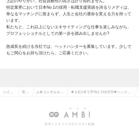
上記のやりがい、社会貢献性の高さは計り知れません。
特定業界において日本No.1の採用・転職支援実績を誇るリメディは、
単なるマッチングに留まらず、人生と会社の運命を変える力を持って
います。
私たちと、これ以上にないエキサイティングな仕事を楽しみながら、
プロフェッショナルとしての第一歩を踏み出しませんか?
急成長を続ける当社では、ヘッドハンターを募集しています。少しで
もご関心をお持ち頂けたら、ご応募ください。
ハイク
営業
人材コンサルタン
🔶入社1年で平均2,708万円🔶ヘッドハ
ラス求
系の
ト・コーディネー
ンターで会社の看板に頼らないスキルを
人TOP
転職
ターの転職
手に入れる🔶の求人情報
若手ハイキャリアのスカウト転職