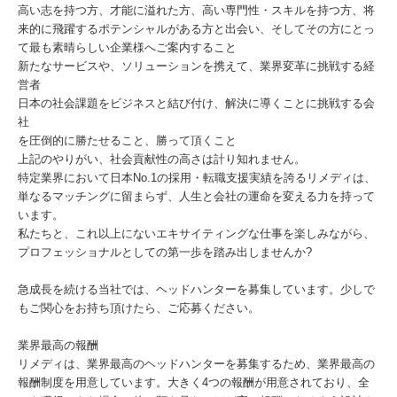
高い志を持つ方、才能に溢れた方、高い専門性・スキルを持つ方、将
来的に飛躍するポテンシャルがある方と出会い、そしてその方にとっ
て最も素晴らしい企業様へご案内すること
新たなサービスや、ソリューションを携えて、業界変革に挑戦する経
営者
日本の社会課題をビジネスと結び付け、解決に導くことに挑戦する会
社
を圧倒的に勝たせること、勝って頂くこと
上記のやりがい、社会貢献性の高さは計り知れません。
特定業界において日本No.1の採用・転職支援実績を誇るリメディは、
単なるマッチングに留まらず、人生と会社の運命を変える力を持って
います。
私たちと、これ以上にないエキサイティングな仕事を楽しみながら、
プロフェッショナルとしての第一歩を踏み出しませんか?
急成長を続ける当社では、ヘッドハンターを募集しています。少しで
もご関心をお持ち頂けたら、ご応募ください。
業界最高の報酬
リメディは、業界最高のヘッドハンターを募集するため、業界最高の
報酬制度を用意しています。大きく4つの報酬が用意されており、全