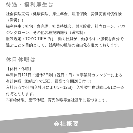
待遇・福利厚生は
社会保険完備（健康保険、厚生年金、雇用保険、労働災害補償保険
（労災））
福利厚生：社宅・寮完備、社員持株会、財形貯蓄、社内ローン、ハウ
ジングローン、その他各種契約施設（選択制）
服装規定：TOYO TIREでは、働く社員が、働きやすい服装を自分で
選ぶことを目的として、就業時の服装の自由化を進めております。
休日休暇は
【休日・休暇】
年間休日121日／週休2日制（祝日・日）※事業所カレンダーによる
有給休暇（勤続1年で15日。最高で年間20日付与）
入社時点で付与(入社月により3～12日) 入社翌年度以降は4/1に一斉
付与となります。
※有給休暇、慶弔休暇、育児休暇等当社基準に基づきます。
会社概要