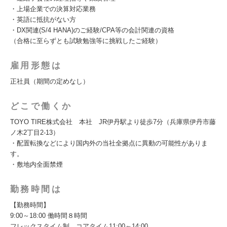
・上場企業での決算対応業務
・英語に抵抗がない方
・DX関連(S/4 HANA)のご経験/CPA等の会計関連の資格
（合格に至らずとも試験勉強等に挑戦したご経験）
雇用形態は
正社員（期間の定めなし）
どこで働くか
TOYO TIRE株式会社 本社 JR伊丹駅より徒歩7分（兵庫県伊丹市藤
ノ木2丁目2-13）
・配置転換などにより国内外の当社全拠点に異動の可能性がありま
す。
・敷地内全面禁煙
勤務時間は
【勤務時間】
9:00～18:00 働時間８時間
フレックスタイム制 コアタイム11:00～14:00