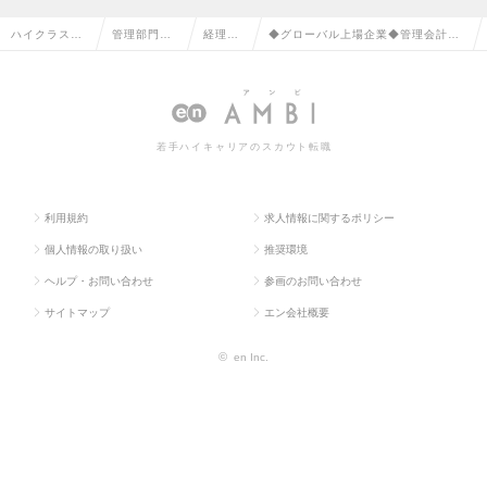
ハイクラス求
管理部門系
経理の
◆グローバル上場企業◆管理会計_経
人TOP
の転職
転職
理部の求人情報
若手ハイキャリアのスカウト転職
利用規約
求人情報に関するポリシー
個人情報の取り扱い
推奨環境
ヘルプ・お問い合わせ
参画のお問い合わせ
サイトマップ
エン会社概要
©
en Inc.