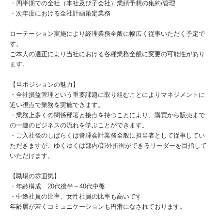
・四半期での全社（本社及び子会社）業績予想の集約/管理
・次年度における全社計画策定業務
ローテーション実施により経理業務全般に幅広く従事いただく予定で
す。
ご本人の適正により当社における各種業務全般に変更の可能性があり
ます。
【当ポジションの魅力】
・全社損益管理という重要課題に取り組むことによりマネジメントに
近い視点で業務を実施できます。
・業務上多くの関係部署と接点を持つことにより、購買から販売まで
の一連のビジネスの流れを学ぶことができます。
・ご入社後のしばらくは管理会計業務全般に担当者として従事してい
ただきますが、ゆくゆくは部内/部外折衝ができるリーダーを目指して
いただけます。
【職場の雰囲気】
・年齢構成 20代後半～40代中盤
・中途社員の比率、女性社員の比率も高いです
年齢層が若くコミュニケーションも円滑になされております。