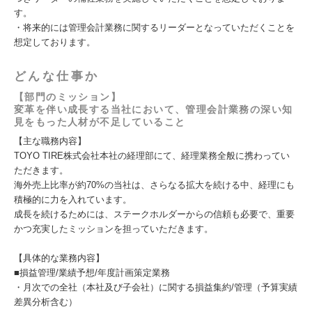
す。
・将来的には管理会計業務に関するリーダーとなっていただくことを
想定しております。
どんな仕事か
【部門のミッション】
変革を伴い成長する当社において、管理会計業務の深い知
見をもった人材が不足していること
【主な職務内容】
TOYO TIRE株式会社本社の経理部にて、経理業務全般に携わってい
ただきます。
海外売上比率が約70%の当社は、さらなる拡大を続ける中、経理にも
積極的に力を入れています。
成長を続けるためには、ステークホルダーからの信頼も必要で、重要
かつ充実したミッションを担っていただきます。
【具体的な業務内容】
■損益管理/業績予想/年度計画策定業務
・月次での全社（本社及び子会社）に関する損益集約/管理（予算実績
差異分析含む）