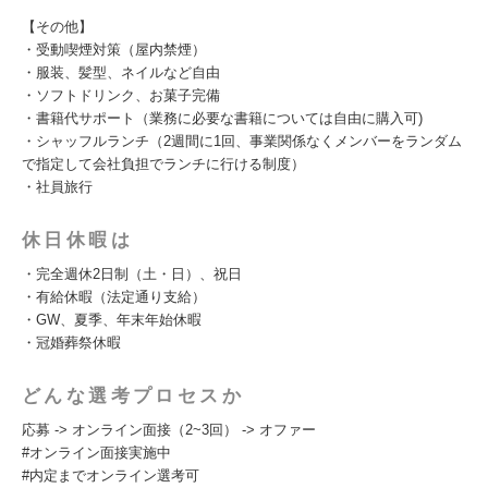
【その他】
・受動喫煙対策（屋内禁煙）
・服装、髪型、ネイルなど⾃由
・ソフトドリンク、お菓子完備
・書籍代サポート（業務に必要な書籍については自由に購入可)
・シャッフルランチ（2週間に1回、事業関係なくメンバーをランダム
で指定して会社負担でランチに行ける制度）
・社員旅行
休日休暇は
・完全週休2⽇制（⼟・⽇）、祝⽇
・有給休暇（法定通り支給）
・GW、夏季、年末年始休暇
・冠婚葬祭休暇
どんな選考プロセスか
応募 -> オンライン⾯接（2~3回） -> オファー
#オンライン⾯接実施中
#内定までオンライン選考可