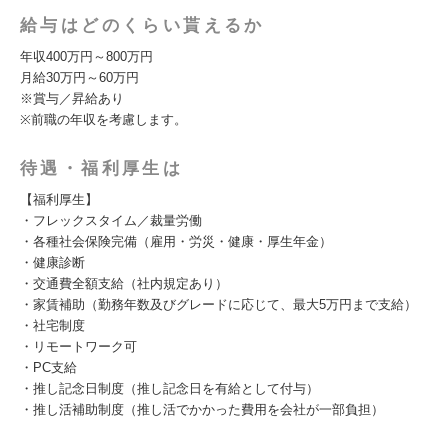
給与はどのくらい貰えるか
年収400万円～800万円
⽉給30万円～60万円
※賞与／昇給あり
※前職の年収を考慮します。
待遇・福利厚生は
【福利厚生】
・フレックスタイム／裁量労働
・各種社会保険完備（雇⽤・労災・健康・厚⽣年⾦）
・健康診断
・交通費全額支給（社内規定あり）
・家賃補助（勤務年数及びグレードに応じて、最大5万円まで支給）
・社宅制度
・リモートワーク可
・PC支給
・推し記念日制度（推し記念日を有給として付与）
・推し活補助制度（推し活でかかった費用を会社が一部負担）