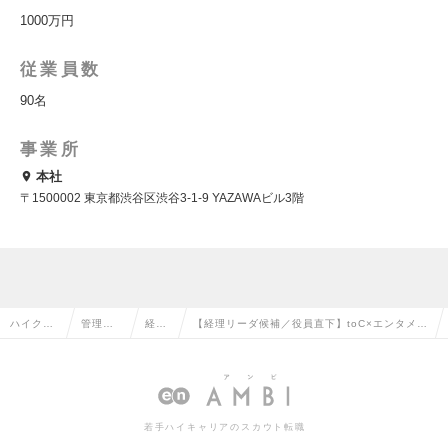
1000万円
従業員数
90名
事業所
本社
〒1500002 東京都渋谷区渋谷3-1-9 YAZAWAビル3階
ハイクラ
管理部
経理
【経理リーダ候補／役員直下】toC×エンタメ成
ス求人TO
門系の
の転
長企業で経理プロフェッショナル募集の求人情
P
転職
職
報
若手ハイキャリアのスカウト転職