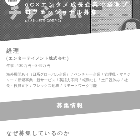
oC×エンタメ成長企業で経理プ
ロフェッショナル募集
求人No.ETR-CORP-2
経理
エンターテイメント株式会社
年収
400万円～849万円
海外展開あり（日系グローバル企業）
ベンチャー企業
管理職・マネジ
ャー
新規事業・新サービス
英語力不問
転勤なし
土日祝休み
社
長・役員直下
フレックス勤務
リモートワーク可能
募集情報
なぜ募集しているのか