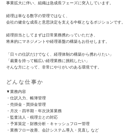
事業拡大に伴い、組織は急成長フェーズに突入しています。
経理は単なる数字の管理ではなく、
会社の健全な成長と意思決定を支える中枢となるポジションです。
経理担当としてまずは日常業務携わっていただき、
将来的にマネジメントや経理基盤の構築もお任せします。
「日々の仕訳だけでなく、経理体制の構築から携わりたい」
「裁量を持って幅広い経理業務に挑戦したい」
そんな方にとって、非常にやりがいのある環境です。
どんな仕事か
▼業務内容
・仕訳入力、帳簿管理
・売掛金・買掛金管理
・月次・四半期・年次決算業務
・監査法人・税理士との対応
・予算策定・財務分析・キャッシュフロー管理
・業務フロー改善、会計システム導入・見直し など