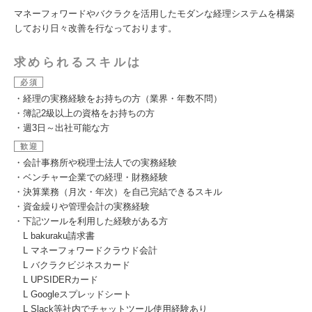
マネーフォワードやバクラクを活用したモダンな経理システムを構築
しており日々改善を行なっております。
求められるスキルは
必須
・経理の実務経験をお持ちの方（業界・年数不問）
・簿記2級以上の資格をお持ちの方
・週3日～出社可能な方
歓迎
・会計事務所や税理士法人での実務経験
・ベンチャー企業での経理・財務経験
・決算業務（月次・年次）を自己完結できるスキル
・資金繰りや管理会計の実務経験
・下記ツールを利用した経験がある方
L bakuraku請求書
L マネーフォワードクラウド会計
L バクラクビジネスカード
L UPSIDERカード
L Googleスプレッドシート
L Slack等社内でチャットツール使用経験あり