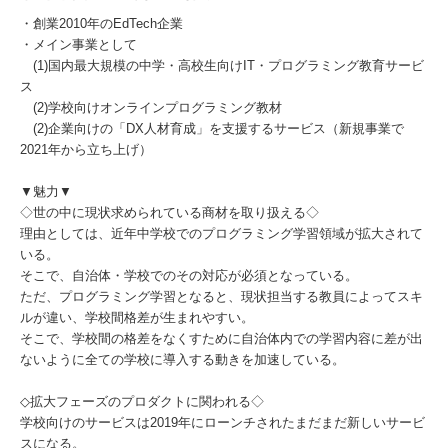
・創業2010年のEdTech企業
・メイン事業として
(1)国内最大規模の中学・高校生向けIT・プログラミング教育サービ
ス
(2)学校向けオンラインプログラミング教材
(2)企業向けの「DX人材育成」を支援するサービス（新規事業で
2021年から立ち上げ）
▼魅力▼
◇世の中に現状求められている商材を取り扱える◇
理由としては、近年中学校でのプログラミング学習領域が拡大されて
いる。
そこで、自治体・学校でのその対応が必須となっている。
ただ、プログラミング学習となると、現状担当する教員によってスキ
ルが違い、学校間格差が生まれやすい。
そこで、学校間の格差をなくすために自治体内での学習内容に差が出
ないように全ての学校に導入する動きを加速している。
◇拡大フェーズのプロダクトに関われる◇
学校向けのサービスは2019年にローンチされたまだまだ新しいサービ
スになる。