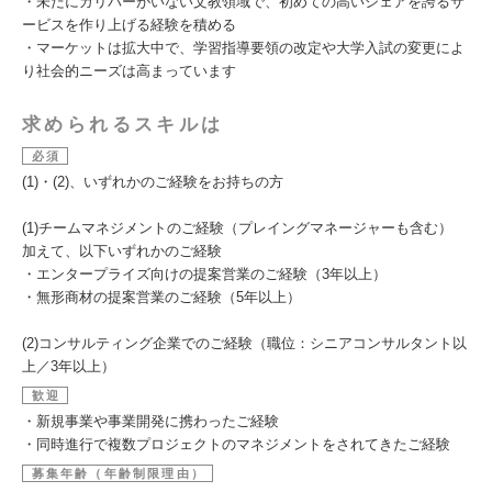
・未だにガリバーがいない文教領域で、初めての高いシェアを誇るサ
ービスを作り上げる経験を積める
・マーケットは拡大中で、学習指導要領の改定や大学入試の変更によ
り社会的ニーズは高まっています
求められるスキルは
必須
(1)・(2)、いずれかのご経験をお持ちの方
(1)チームマネジメントのご経験（プレイングマネージャーも含む）
加えて、以下いずれかのご経験
・エンタープライズ向けの提案営業のご経験（3年以上）
・無形商材の提案営業のご経験（5年以上）
(2)コンサルティング企業でのご経験（職位：シニアコンサルタント以
上／3年以上）
歓迎
・新規事業や事業開発に携わったご経験
・同時進行で複数プロジェクトのマネジメントをされてきたご経験
募集年齢（年齢制限理由）