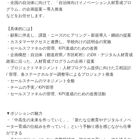
・全国の自治体に向けて、「自治体向けイノベーション人材育成プロ
グラム」の企画提案～導入推進
などをお任せします。
【具体的には】
・顧客に伴走し、課題・ニーズのヒアリング～新規導入・継続の提案
・カスタマーサクセスと連携し、学校向けの説明会の実施
・セールスファネルの管理、KPI達成のための改善
・企画構想：自治体（都道府県／市区町村）のDX・デジタル人材育成
政策に沿った、人材育成プログラムの企画 / 提案
・プロジェクトマネジメント：人材プログラム提供に向けた工程設計
/ 管理、各ステークホルダー調整等によるプロジェクト推進
・セールスチームのマネジメント全般
・チームの予実／KPI管理
・セールスファネルの管理、KPI達成のための改善活動
▼ポジションの魅力
・「中高生の未来を作っていく」、「新たな公教育やデジタルイノベ
ーター育成の仕組みを作っていく」という手触り感を感じながら仕事
ができる