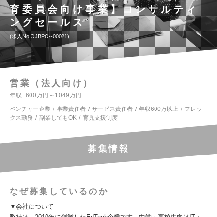
育委員会向け事業】コンサルティ
ングセールス
求人No.OJBPO--00021
営業（法人向け）
年収
600万円～1049万円
ベンチャー企業
事業責任者
サービス責任者
年収600万以上
フレッ
クス勤務
副業してもOK
育児支援制度
募集情報
なぜ募集しているのか
▼会社について
弊社は、2010年に創業したEdTech企業です。中学・高校生向けIT・