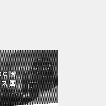
CC国
ビス国