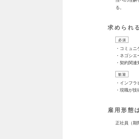
性への理解
る。
求められ
必須
・コミュニ
・ネゴシエ
・契約関連
歓迎
・インフラ
・現職が技
雇用形態
正社員（期