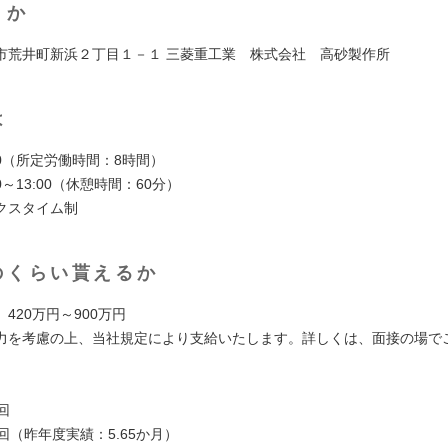
くか
市荒井町新浜２丁目１－１ 三菱重工業 株式会社 高砂製作所
は
7:30（所定労働時間：8時間）
0～13:00（休憩時間：60分）
クスタイム制
のくらい貰えるか
420万円～900万円
力を考慮の上、当社規定により支給いたします。詳しくは、面接の場で
回
回（昨年度実績：5.65か月）