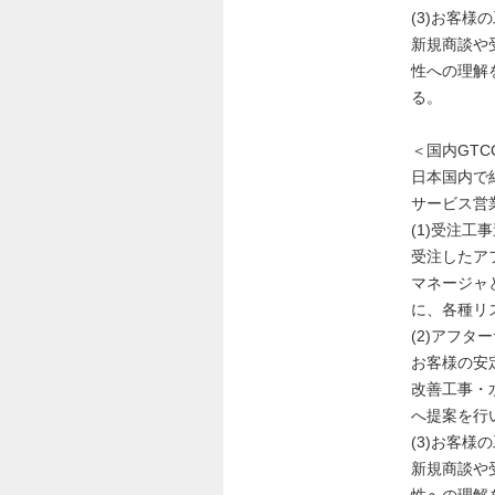
(3)お客
新規商談や
性への理解
る。
＜国内GT
日本国内で
サービス営
(1)受注
受注したア
マネージャ
に、各種リ
(2)アフ
お客様の安
改善工事・
へ提案を行
(3)お客
新規商談や