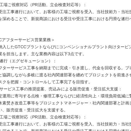
様の工場ご視察対応（PR活動、立会検査対応等）：
受注工事遂行において、お客様の工場ご視察を受入、当社技術力・当社
を深めることで、新規商談における受注や受注工事における円滑な遂行
CCアフターサービス営業業務＞
納入したGTCCプラントならびにコンベンショナルプラント向けタービ
業を担当します。主な業務内容は以下3点です。
工事遂行（エグゼキューション）：
フターサービス工事を納期までに完成・引き渡し、代金を回収する。プ
と協調しながら多岐に渡る社内関連部署を纏めてプロジェクトを前進さ
スクを把握・コントロールして工事完了を目指す。
ターサービス工事の推奨提案、売込みによる販売促進・受注拡大支援：
定運用に寄与する点検・修理工事ならびに経済性向上・環境負荷低減に
水素焚き改造工事等をプロジェクトマネージャー・社内関連部署と計画
い、販売促進・受注拡大を支援する。
様の工場ご視察対応（PR活動、立会検査対応等）：
受注工事遂行において、お客様の工場ご視察を受入、当社技術力・当社