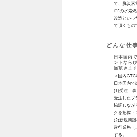
て、脱炭素
ロ”の水素
改造といっ
て頂くもの
どんな仕
日本国内で
ントなら
当頂きま
＜国内GT
日本国内で
(1)受注
受注したプ
協調しなが
クを把握・
(2)新規商
遂行業務（
する。