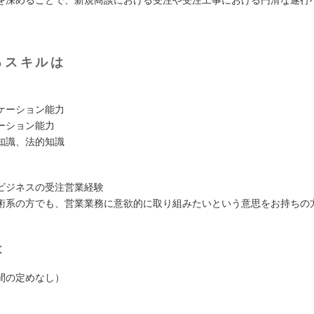
を深めることで、新規商談における受注や受注工事における円滑な遂行
るスキルは
ケーション能力
ーション能力
知識、法的知識
ビジネスの受注営業経験
術系の方でも、営業業務に意欲的に取り組みたいという意思をお持ちの
は
間の定めなし）