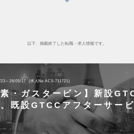
以下、掲載終了した転職・求人情報です。
/23～26/05/17
求人No.ACS-711721
素・ガスタービン】新設GT
、既設GTCCアフターサー
業