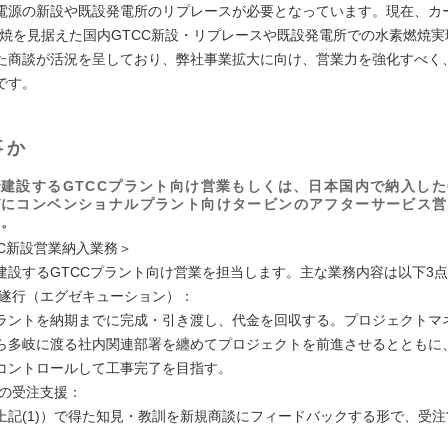
電源の新設や既設発電所のリプレースが必要となっています。現在、カー
燃焼を見据えた国内GTCC新設・リプレースや既設発電所での水素燃焼実
た商談が活況を呈しており、弊社事業拡大に向け、営業力を強化すべく
です。
事か
建設するGTCCプラント向け営業もしくは、日本国内で納入した
びにコンベンショナルプラント向けタービンのアフターサービス営
す。
CC新設営業納入業務＞
建設するGTCCプラント向け営業を担当します。主な業務内容は以下3
工事遂行（エグゼキューション）：
ラントを納期までに完成・引き渡し、代金を回収する。プロジェクトマ
ら多岐に渡る社内関連部署を纏めてプロジェクトを前進させるとともに
コントロールして工事完了を目指す。
談の受注支援：
上記(1)）で得た知見・教訓を新規商談にフィードバックする形で、受