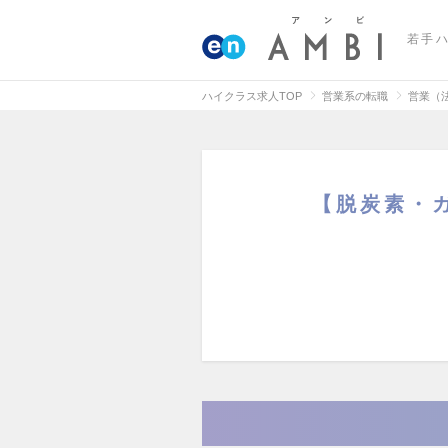
若手
ハイクラス求人TOP
営業系の転職
営業（
【脱炭素・ガ