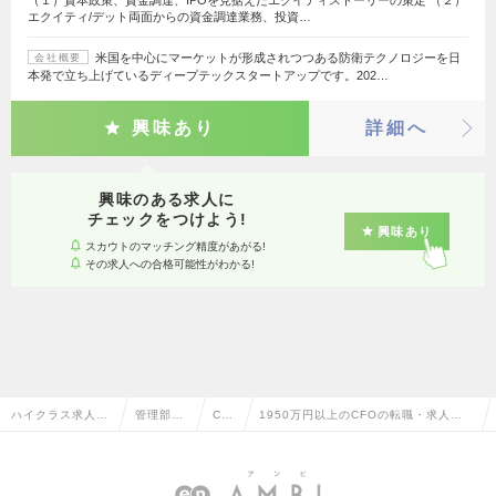
エクイティ/デット両面からの資金調達業務、投資…
米国を中心にマーケットが形成されつつある防衛テクノロジーを日
会社概要
本発で立ち上げているディープテックスタートアップです。202…
興味あり
詳細へ
興味のある求人に
チェックをつけよう!
興味あり
スカウトのマッチング精度があがる!
その求人への合格可能性がわかる!
ハイクラス求人T
管理部門
CF
1950万円以上のCFOの転職・求人情
OP
系
O
報一覧