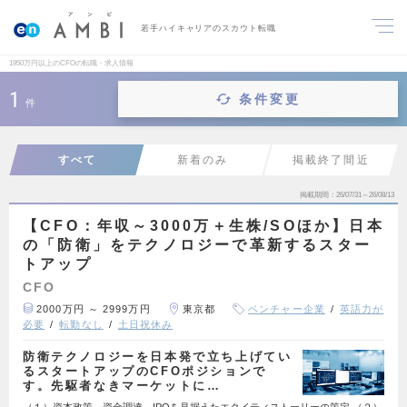
若手ハイキャリアのスカウト転職
1950万円以上のCFOの転職・求人情報
1
条件変更
件
すべて
新着のみ
掲載終了間近
掲載期間
26/07/31～26/08/13
【CFO：年収～3000万＋生株/SOほか】日本
の「防衛」をテクノロジーで革新するスター
トアップ
CFO
2000万円 ～ 2999万円
東京都
ベンチャー企業
英語力が
必要
転勤なし
土日祝休み
防衛テクノロジーを日本発で立ち上げてい
るスタートアップのCFOポジションで
す。先駆者なきマーケットに…
（１）資本政策、資金調達、IPOを見据えたエクイティストーリーの策定 （２）