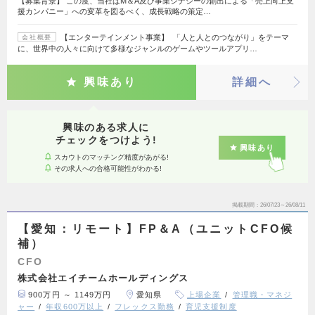
【募集背景】 この度、当社はM＆A及び事業シナジーの創出による「売上向上支
援カンパニー」への変革を図るべく、成長戦略の策定…
【エンターテインメント事業】 「人と人とのつながり」をテーマ
会社概要
に、世界中の人々に向けて多様なジャンルのゲームやツールアプリ…
興味あり
詳細へ
興味のある求人に
チェックをつけよう!
興味あり
スカウトのマッチング精度があがる!
その求人への合格可能性がわかる!
掲載期間
26/07/23～26/08/11
【愛知：リモート】FP＆A（ユニットCFO候
補）
CFO
株式会社エイチームホールディングス
900万円 ～ 1149万円
愛知県
上場企業
管理職・マネジ
ャー
年収600万以上
フレックス勤務
育児支援制度