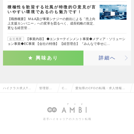
積極性を歓迎する社風が特徴的◎意見が言
いやすい環境であるのも魅力です！
【職務概要】 M＆A及び事業シナジーの創出による「売上向
上支援カンパニー」への変革を図るべく、成長戦略の策定、
更なる経営管…
【事業内容】 ◆エンターテインメント事業◆メディア・ソリューシ
会社概要
ョン事業◆EC事業 【会社の特徴】 【経営理念】 『みんなで幸せに…
興味あり
詳細へ
ハイクラス求人TO
管理部門
CF
愛知県のCFOの転職・求人情報一
P
系
O
覧
若手ハイキャリアのスカウト転職