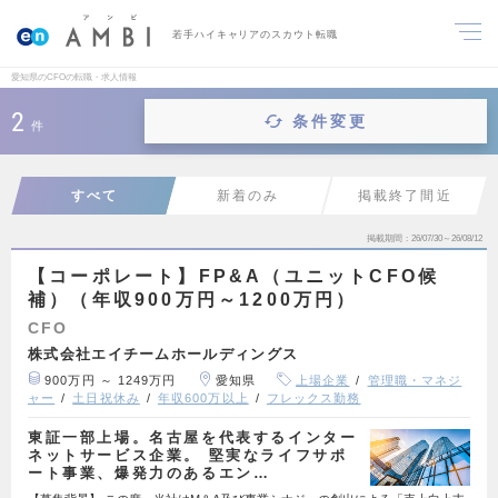
若手ハイキャリアのスカウト転職
愛知県のCFOの転職・求人情報
2
条件変更
件
すべて
新着のみ
掲載終了間近
掲載期間
26/07/30～26/08/12
【コーポレート】FP&A（ユニットCFO候
補）（年収900万円～1200万円）
CFO
株式会社エイチームホールディングス
900万円 ～ 1249万円
愛知県
上場企業
管理職・マネジ
ャー
土日祝休み
年収600万以上
フレックス勤務
東証一部上場。名古屋を代表するインター
ネットサービス企業。 堅実なライフサポ
ート事業、爆発力のあるエン…