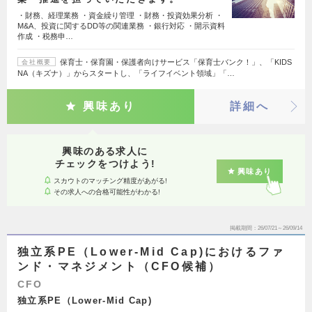
・財務、経理業務 ・資金繰り管理 ・財務・投資効果分析 ・
M&A、投資に関するDD等の関連業務 ・銀行対応 ・開示資料
作成 ・税務申…
保育士・保育園・保護者向けサービス「保育士バンク！」、「KIDS
会社概要
NA（キズナ）」からスタートし、「ライフイベント領域」「…
興味あり
詳細へ
興味のある求人に
チェックをつけよう!
興味あり
スカウトのマッチング精度があがる!
その求人への合格可能性がわかる!
掲載期間
26/07/21～26/09/14
独立系PE（Lower-Mid Cap)におけるファ
ンド・マネジメント（CFO候補）
CFO
独立系PE（Lower-Mid Cap)