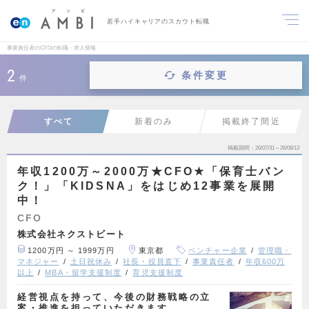
若手ハイキャリアのスカウト転職
事業責任者のCFOの転職・求人情報
2
条件変更
件
すべて
新着のみ
掲載終了間近
掲載期間
26/07/31～26/08/13
年収1200万～2000万★CFO★「保育士バン
ク！」「KIDSNA」をはじめ12事業を展開
中！
CFO
株式会社ネクストビート
1200万円 ～ 1999万円
東京都
ベンチャー企業
管理職・
マネジャー
土日祝休み
社長・役員直下
事業責任者
年収600万
以上
MBA・留学支援制度
育児支援制度
経営視点を持って、今後の財務戦略の立
案・推進を担っていただきます。