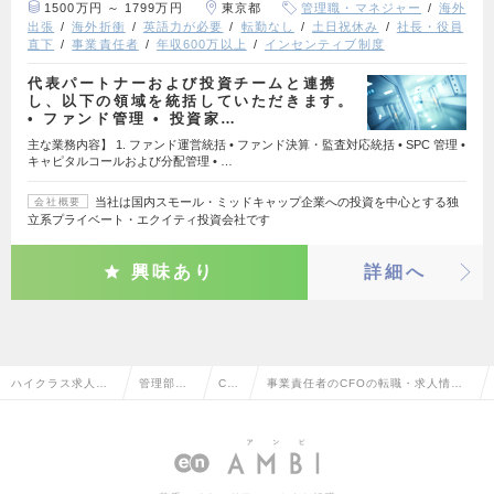
1500万円 ～ 1799万円
東京都
管理職・マネジャー
海外
出張
海外折衝
英語力が必要
転勤なし
土日祝休み
社長・役員
直下
事業責任者
年収600万以上
インセンティブ制度
代表パートナーおよび投資チームと連携
し、以下の領域を統括していただきます。
• ファンド管理 • 投資家…
主な業務内容】 1. ファンド運営統括 • ファンド決算・監査対応統括 • SPC 管理 •
キャピタルコールおよび分配管理 • …
当社は国内スモール・ミッドキャップ企業への投資を中心とする独
会社概要
立系プライベート・エクイティ投資会社です
興味あり
詳細へ
ハイクラス求人TO
管理部門
CF
事業責任者のCFOの転職・求人情報
P
系
O
一覧