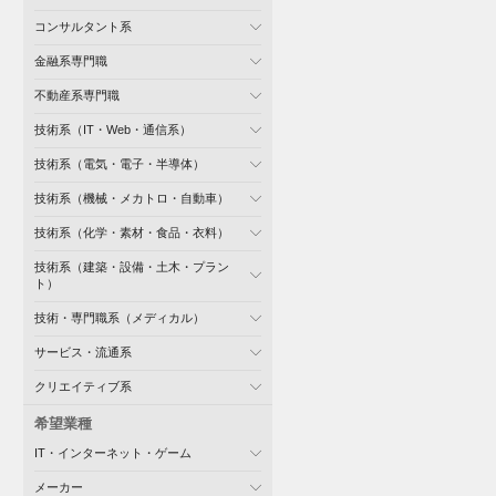
コンサルタント系
金融系専門職
不動産系専門職
技術系（IT・Web・通信系）
技術系（電気・電子・半導体）
技術系（機械・メカトロ・自動車）
技術系（化学・素材・食品・衣料）
技術系（建築・設備・土木・プラン
ト）
技術・専門職系（メディカル）
サービス・流通系
クリエイティブ系
希望業種
IT・インターネット・ゲーム
メーカー