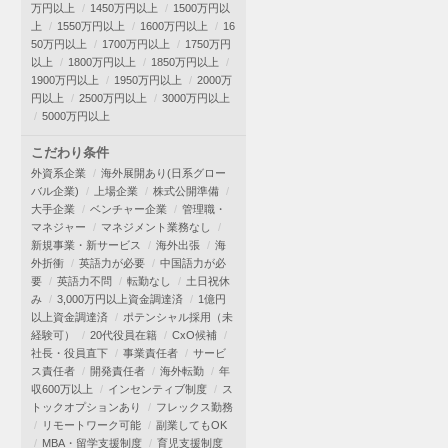
万円以上
1450万円以上
1500万円以
上
1550万円以上
1600万円以上
16
50万円以上
1700万円以上
1750万円
以上
1800万円以上
1850万円以上
1900万円以上
1950万円以上
2000万
円以上
2500万円以上
3000万円以上
5000万円以上
こだわり条件
外資系企業
海外展開あり(日系グロー
バル企業)
上場企業
株式公開準備
大手企業
ベンチャー企業
管理職・
マネジャー
マネジメント業務なし
新規事業・新サービス
海外出張
海
外折衝
英語力が必要
中国語力が必
要
英語力不問
転勤なし
土日祝休
み
3,000万円以上資金調達済
1億円
以上資金調達済
ポテンシャル採用（未
経験可）
20代役員在籍
CxO候補
社長・役員直下
事業責任者
サービ
ス責任者
開発責任者
海外転勤
年
収600万以上
インセンティブ制度
ス
トックオプションあり
フレックス勤務
リモートワーク可能
副業してもOK
MBA・留学支援制度
育児支援制度