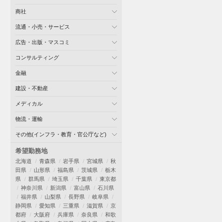
商社
流通・小売・サービス
広告・出版・マスコミ
コンサルティング
金融
建設・不動産
メディカル
物流・運輸
その他(インフラ・教育・官公庁など)
希望勤務地
北海道
青森県
岩手県
宮城県
秋
田県
山形県
福島県
茨城県
栃木
県
群馬県
埼玉県
千葉県
東京都
神奈川県
新潟県
富山県
石川県
福井県
山梨県
長野県
岐阜県
静岡県
愛知県
三重県
滋賀県
京
都府
大阪府
兵庫県
奈良県
和歌