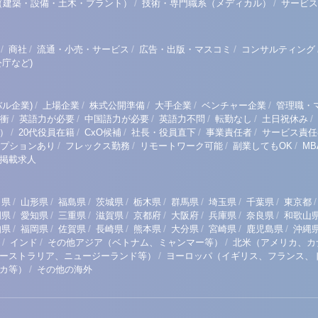
/
/
（建築・設備・土木・プラント）
技術・専門職系（メディカル）
サービス
/
/
/
/
商社
流通・小売・サービス
広告・出版・マスコミ
コンサルティング
庁など)
/
/
/
/
/
ル企業)
上場企業
株式公開準備
大手企業
ベンチャー企業
管理職・
/
/
/
/
/
/
衝
英語力が必要
中国語力が必要
英語力不問
転勤なし
土日祝休み
/
/
/
/
/
）
20代役員在籍
CxO候補
社長・役員直下
事業責任者
サービス責任
/
/
/
/
プションあり
フレックス勤務
リモートワーク可能
副業してもOK
M
掲載求人
/
/
/
/
/
/
/
/
/
田県
山形県
福島県
茨城県
栃木県
群馬県
埼玉県
千葉県
東京都
/
/
/
/
/
/
/
/
岡県
愛知県
三重県
滋賀県
京都府
大阪府
兵庫県
奈良県
和歌山
/
/
/
/
/
/
/
/
知県
福岡県
佐賀県
長崎県
熊本県
大分県
宮崎県
鹿児島県
沖縄
/
/
/
インド
その他アジア（ベトナム、ミャンマー等）
北米（アメリカ、カ
/
ーストラリア、ニュージーランド等）
ヨーロッパ（イギリス、フランス、
/
リカ等）
その他の海外