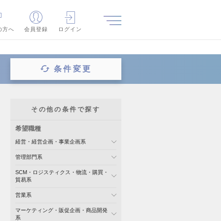
の方へ
会員登録
ログイン
条件変更
その他の条件で探す
希望職種
経営・経営企画・事業企画系
管理部門系
SCM・ロジスティクス・物流・購買・
貿易系
営業系
マーケティング・販促企画・商品開発
系