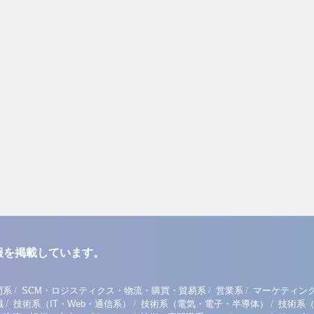
報を掲載しています。
/
/
/
門系
SCM・ロジスティクス・物流・購買・貿易系
営業系
マーケティン
/
/
/
職
技術系（IT・Web・通信系）
技術系（電気・電子・半導体）
技術系