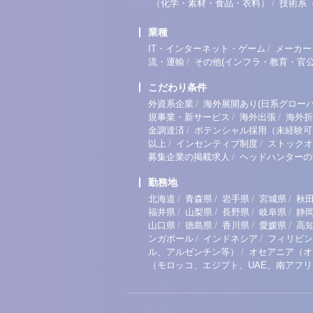
/
（化学・素材・食品・衣料）
技術系
業種
/
IT・インターネット・ゲーム
メーカー
/
流・運輸
その他(インフラ・教育・官公
こだわり条件
/
外資系企業
海外展開あり(日系グローバ
/
/
規事業・新サービス
海外出張
海外折
/
金調達済
ポテンシャル採用（未経験可
/
/
以上
インセンティブ制度
ストックオ
/
募集企業の掲載求人
ヘッドハンターの
勤務地
/
/
/
/
北海道
青森県
岩手県
宮城県
秋
/
/
/
/
福井県
山梨県
長野県
岐阜県
静
/
/
/
/
山口県
徳島県
香川県
愛媛県
高
/
/
ンガポール
インドネシア
フィリピン
/
ル、アルゼンチン等）
オセアニア（オ
（モロッコ、エジプト、UAE、南アフ