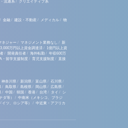
/
・流通系
クリエイティブ系
/
/
/
/
金融
建設・不動産
メディカル
物
/
/
マネジャー
マネジメント業務なし
新
/
3,000万円以上資金調達済
1億円以上資
/
/
/
者
開発責任者
海外転勤
年収600万
/
/
BA・留学支援制度
育児支援制度
直接
/
/
/
/
神奈川県
新潟県
富山県
石川県
/
/
/
/
/
県
鳥取県
島根県
岡山県
広島県
/
/
/
/
/
/
県
中国
韓国
香港
台湾
タイ
シ
/
ナダ等）
中南米（メキシコ、ブラジ
/
ドイツ、ロシア等）
中近東・アフリカ