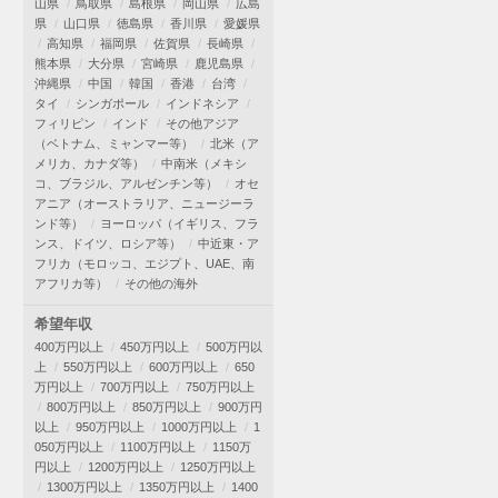
山県
鳥取県
島根県
岡山県
広島
県
山口県
徳島県
香川県
愛媛県
高知県
福岡県
佐賀県
長崎県
熊本県
大分県
宮崎県
鹿児島県
沖縄県
中国
韓国
香港
台湾
タイ
シンガポール
インドネシア
フィリピン
インド
その他アジア
（ベトナム、ミャンマー等）
北米（ア
メリカ、カナダ等）
中南米（メキシ
コ、ブラジル、アルゼンチン等）
オセ
アニア（オーストラリア、ニュージーラ
ンド等）
ヨーロッパ（イギリス、フラ
ンス、ドイツ、ロシア等）
中近東・ア
フリカ（モロッコ、エジプト、UAE、南
アフリカ等）
その他の海外
希望年収
400万円以上
450万円以上
500万円以
上
550万円以上
600万円以上
650
万円以上
700万円以上
750万円以上
800万円以上
850万円以上
900万円
以上
950万円以上
1000万円以上
1
050万円以上
1100万円以上
1150万
円以上
1200万円以上
1250万円以上
1300万円以上
1350万円以上
1400