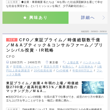
◆企業・事業概要 私たちは「AIを用いた社会課題解決を通じて幸せ
会社概要
な社会を実現する」というミッションを掲げ、少子高齢化社会に…
興味あり
詳細へ
掲載期間
26/08/03～26/08/16
CFO／東証プライム／時価総額数千億
NEW
／M＆Aブティック＆コンサルファーム／プリ
ンシパル投資・IR戦略
CFO
1200万円 ～ 2499万円
東京都
上場企業
ベンチャー企
業
管理職・マネジャー
英語力不問
転勤なし
土日祝休み
1億
円以上資金調達済
20代役員在籍
CxO候補
年収600万以上
フレ
ックス勤務
東証プライム／創業４年弱の上場／時価総
額2700億／超高利益率53％／業界屈指の
マッチング力／M＆A…
■当社CFOポジションの特徴 ・社長の直下で仕事ができ、経営のやり方や事業の
立ち上げ方を学ぶことができる ・幅広い業務に携わ…
【M&A業界について】 現在、国内の100万社以上の企業が後継者不
会社概要