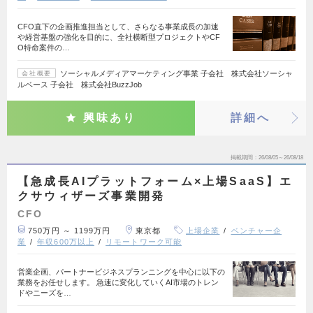
CFO直下の企画推進担当として、さらなる事業成長の加速
や経営基盤の強化を目的に、全社横断型プロジェクトやCF
O特命案件の…
ソーシャルメディアマーケティング事業 子会社 株式会社ソーシャ
会社概要
ルベース 子会社 株式会社BuzzJob
興味あり
詳細へ
掲載期間
26/08/05～26/08/18
【急成長AIプラットフォーム×上場SaaS】エ
クサウィザーズ事業開発
CFO
750万円 ～ 1199万円
東京都
上場企業
ベンチャー企
業
年収600万以上
リモートワーク可能
営業企画、パートナービジネスプランニングを中心に以下の
業務をお任せします。 急速に変化していくAI市場のトレン
ドやニーズを…