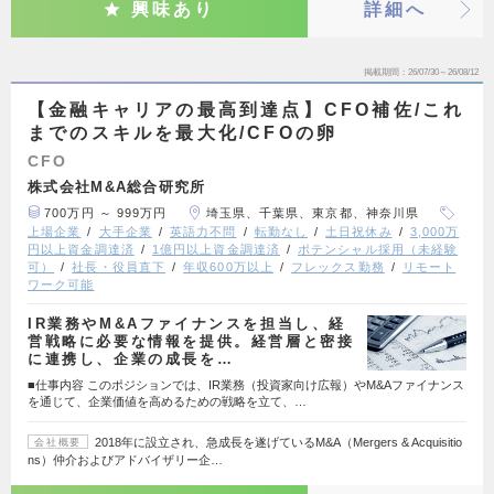
興味あり
詳細へ
掲載期間
26/07/30～26/08/12
【金融キャリアの最高到達点】CFO補佐/これ
までのスキルを最大化/CFOの卵
CFO
株式会社M&A総合研究所
700万円 ～ 999万円
埼玉県、千葉県、東京都、神奈川県
上場企業
大手企業
英語力不問
転勤なし
土日祝休み
3,000万
円以上資金調達済
1億円以上資金調達済
ポテンシャル採用（未経験
可）
社長・役員直下
年収600万以上
フレックス勤務
リモート
ワーク可能
IR業務やM&Aファイナンスを担当し、経
営戦略に必要な情報を提供。経営層と密接
に連携し、企業の成長を…
■仕事内容 このポジションでは、IR業務（投資家向け広報）やM&Aファイナンス
を通じて、企業価値を高めるための戦略を立て、…
2018年に設立され、急成長を遂げているM&A（Mergers & Acquisitio
会社概要
ns）仲介およびアドバイザリー企…