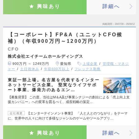
興味あり
詳細へ
掲載期間
26/07/30～26/08/12
【コーポレート】FP&A（ユニットCFO候
補）（年収900万円～1200万円）
CFO
株式会社エイチームホールディングス
900万円 ～ 1249万円
愛知県
上場企業
管理職・マネジ
ャー
土日祝休み
年収600万以上
フレックス勤務
東証一部上場。名古屋を代表するインター
ネットサービス企業。 堅実なライフサポ
ート事業、爆発力のあるエン…
【募集背景】 この度、当社はM＆A及び事業シナジーの創出による「売上向上支
援カンパニー」への変革を図るべく、成長戦略の策定…
【エンターテインメント事業】 「人と人とのつながり」をテーマ
会社概要
に、世界中の人々に向けて多様なジャンルのゲームやツールアプリ…
興味あり
詳細へ