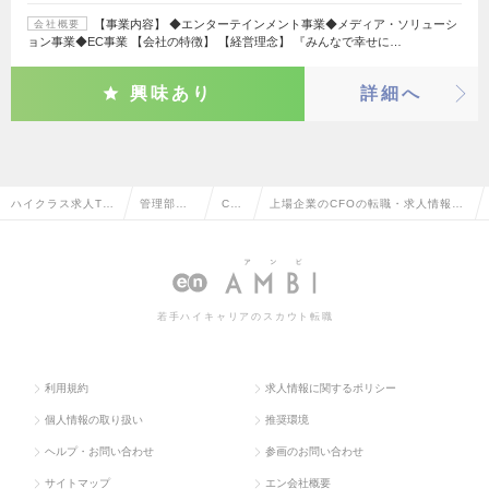
【事業内容】 ◆エンターテインメント事業◆メディア・ソリューシ
会社概要
ョン事業◆EC事業 【会社の特徴】 【経営理念】 『みんなで幸せに…
興味あり
詳細へ
ハイクラス求人TO
管理部門
CF
上場企業のCFOの転職・求人情報一
P
系
O
覧
若手ハイキャリアのスカウト転職
利用規約
求人情報に関するポリシー
個人情報の取り扱い
推奨環境
ヘルプ・お問い合わせ
参画のお問い合わせ
サイトマップ
エン会社概要