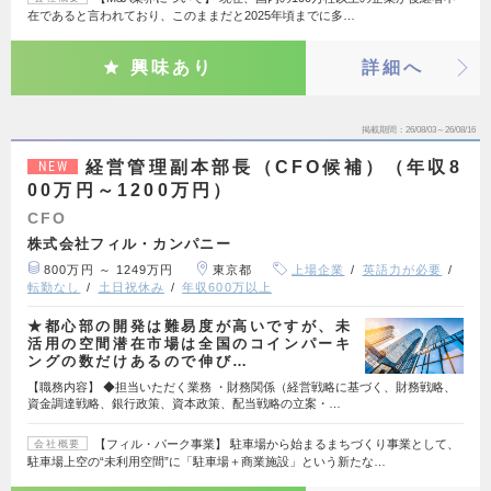
在であると言われており、このままだと2025年頃までに多…
興味あり
詳細へ
掲載期間
26/08/03～26/08/16
経営管理副本部長（CFO候補）（年収8
NEW
00万円～1200万円）
CFO
株式会社フィル・カンパニー
800万円 ～ 1249万円
東京都
上場企業
英語力が必要
転勤なし
土日祝休み
年収600万以上
★都心部の開発は難易度が高いですが、未
活用の空間潜在市場は全国のコインパーキ
ングの数だけあるので伸び…
【職務内容】 ◆担当いただく業務 ・財務関係（経営戦略に基づく、財務戦略、
資金調達戦略、銀行政策、資本政策、配当戦略の立案・…
【フィル・パーク事業】 駐車場から始まるまちづくり事業として、
会社概要
駐車場上空の“未利用空間”に「駐車場＋商業施設」という新たな…