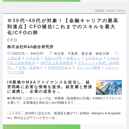
掲載期間
26/07/30～26/08/12
※30代~40代が対象！【金融キャリアの最高
到達点】CFO補佐/これまでのスキルを最大
化/CFOの卵
CFO
株式会社M&A総合研究所
700万円 ～ 999万円
埼玉県、千葉県、東京都、神奈川県
上場企業
大手企業
英語力不問
転勤なし
土日祝休み
3,000万
円以上資金調達済
1億円以上資金調達済
ポテンシャル採用（未経験
可）
社長・役員直下
年収600万以上
フレックス勤務
リモート
ワーク可能
IR業務やM&Aファイナンスを担当し、経
営戦略に必要な情報を提供。経営層と密接
に連携し、企業の成長を…
■仕事内容 このポジションでは、IR業務（投資家向け広報）やM&Aファイナンス
を通じて、企業価値を高めるための戦略を立て、…
2018年に設立され、急成長を遂げているM&A（Mergers & Acquisitio
会社概要
ns）仲介およびアドバイザリー企…