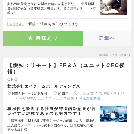
財務戦略策定と実行 ● 財務戦略の立案と実行: - 中長期財
務戦略の策定（資本構成、投資計画、資金調達計画） - 財
務KP…
ご面談にて詳細をお伝えいたします。
会社概要
興味あり
詳細へ
掲載期間
26/07/23～26/08/11
【愛知：リモート】FP＆A（ユニットCFO候
補）
CFO
株式会社エイチームホールディングス
900万円 ～ 1149万円
愛知県
上場企業
管理職・マネジ
ャー
年収600万以上
フレックス勤務
育児支援制度
積極性を歓迎する社風が特徴的◎意見が言
いやすい環境であるのも魅力です！
【職務概要】 M＆A及び事業シナジーの創出による「売上向
上支援カンパニー」への変革を図るべく、成長戦略の策定、
更なる経営管…