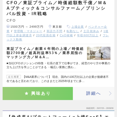
CFO／東証プライム／時価総額数千億／M＆
Aブティック＆コンサルファーム／プリンシ
パル投資・IR戦略
CFO
1500万円 ～ 2499万円
東京都
上場企業
ベンチャー企
業
管理職・マネジャー
英語力不問
転勤なし
土日祝休み
1億
円以上資金調達済
20代役員在籍
CxO候補
年収600万以上
フレ
ックス勤務
東証プライム／創業４年弱の上場／時価総
額2700億／超高利益率53％／業界屈指の
マッチング力／M＆A…
■当社CFOポジションの特徴 ・社長の直下で仕事ができ、経営のやり方や事業の
立ち上げ方を学ぶことができる ・幅広い業務に携わ…
【M&A業界について】 現在、国内の100万社以上の企業が後継者不
会社概要
在であると言われており、このままだと2025年頃までに多…
興味あり
詳細へ
掲載期間
26/07/26～26/08/08