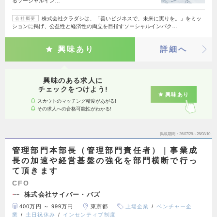
るソーシャルイン…
株式会社クラダシは、「善いビジネスで、未来に実りを。」をミッ
会社概要
ションに掲げ、公益性と経済性の両立を目指すソーシャルインパク…
興味あり
詳細へ
興味のある求人に
チェックをつけよう!
興味あり
スカウトのマッチング精度があがる!
その求人への合格可能性がわかる!
掲載期間
26/07/28～26/08/10
管理部門本部長（管理部門責任者）｜事業成
長の加速や経営基盤の強化を部門横断で行っ
て頂きます
CFO
株式会社サイバー・バズ
400万円 ～ 999万円
東京都
上場企業
ベンチャー企
業
土日祝休み
インセンティブ制度