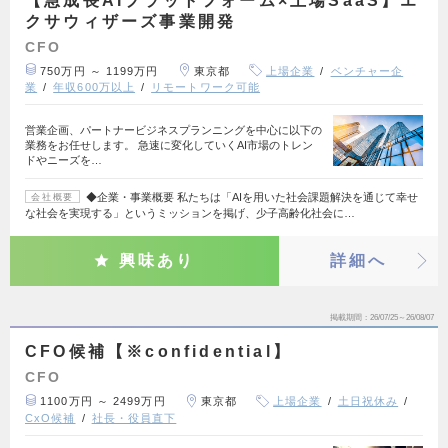
【急成長AIプラットフォーム×上場SaaS】エ
クサウィザーズ事業開発
CFO
750万円 ～ 1199万円
東京都
上場企業
ベンチャー企
業
年収600万以上
リモートワーク可能
営業企画、パートナービジネスプランニングを中心に以下の
業務をお任せします。 急速に変化していくAI市場のトレン
ドやニーズを…
◆企業・事業概要 私たちは「AIを用いた社会課題解決を通じて幸せ
会社概要
な社会を実現する」というミッションを掲げ、少子高齢化社会に…
興味あり
詳細へ
掲載期間
26/07/25～26/08/07
CFO候補【※confidential】
CFO
1100万円 ～ 2499万円
東京都
上場企業
土日祝休み
CxO候補
社長・役員直下