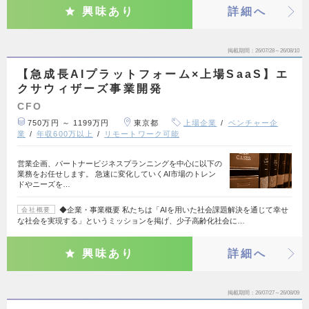
興味あり
詳細へ
掲載期間
26/07/28～26/08/10
【急成長AIプラットフォーム×上場SaaS】エ
クサウィザーズ事業開発
CFO
750万円 ～ 1199万円
東京都
上場企業
ベンチャー企
業
年収600万以上
リモートワーク可能
営業企画、パートナービジネスプランニングを中心に以下の
業務をお任せします。 急速に変化していくAI市場のトレン
ドやニーズを…
◆企業・事業概要 私たちは「AIを用いた社会課題解決を通じて幸せ
会社概要
な社会を実現する」というミッションを掲げ、少子高齢化社会に…
興味あり
詳細へ
掲載期間
26/07/27～26/08/09