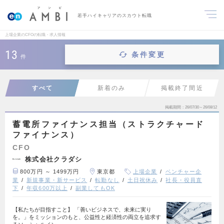
若手ハイキャリアのスカウト転職
上場企業のCFOの転職・求人情報
13
条件変更
件
すべて
新着のみ
掲載終了間近
掲載期間
26/07/30～26/08/12
蓄電所ファイナンス担当（ストラクチャード
ファイナンス）
CFO
株式会社クラダシ
800万円 ～ 1499万円
東京都
上場企業
ベンチャー企
業
新規事業・新サービス
転勤なし
土日祝休み
社長・役員直
下
年収600万以上
副業してもOK
【私たちが目指すこと】 「善いビジネスで、未来に実り
を。」をミッションのもと、公益性と経済性の両立を追求す