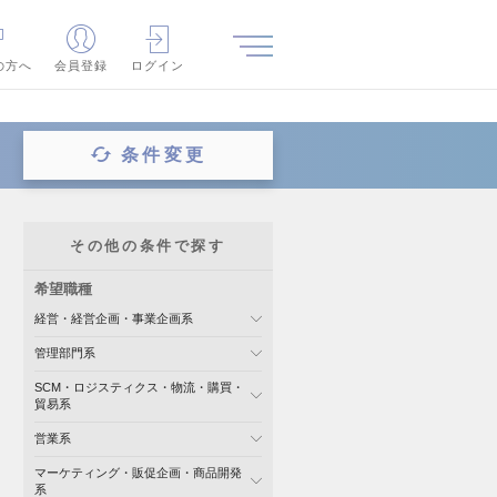
の方へ
会員登録
ログイン
条件変更
その他の条件で探す
希望職種
経営・経営企画・事業企画系
管理部門系
SCM・ロジスティクス・物流・購買・
貿易系
営業系
マーケティング・販促企画・商品開発
系