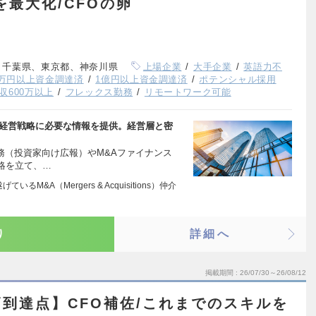
を最大化/CFOの卵
、千葉県、東京都、神奈川県
上場企業
大手企業
英語力不
00万円以上資金調達済
1億円以上資金調達済
ポテンシャル採用
収600万以上
フレックス勤務
リモートワーク可能
、経営戦略に必要な情報を提供。経営層と密
業務（投資家向け広報）やM&Aファイナンス
略を立て、…
るM&A（Mergers & Acquisitions）仲介
り
詳細へ
掲載期間
26/07/30～26/08/12
到達点】CFO補佐/これまでのスキルを