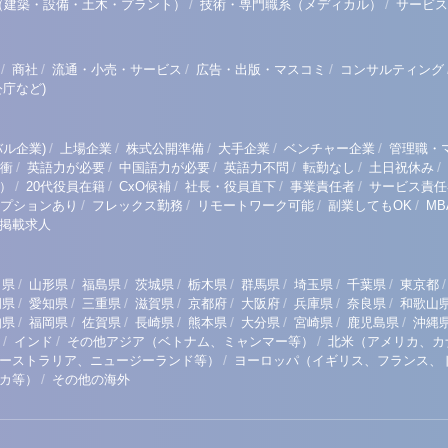
/
/
（建築・設備・土木・プラント）
技術・専門職系（メディカル）
サービス
/
/
/
/
商社
流通・小売・サービス
広告・出版・マスコミ
コンサルティング
庁など)
/
/
/
/
/
ル企業)
上場企業
株式公開準備
大手企業
ベンチャー企業
管理職・
/
/
/
/
/
/
衝
英語力が必要
中国語力が必要
英語力不問
転勤なし
土日祝休み
/
/
/
/
/
）
20代役員在籍
CxO候補
社長・役員直下
事業責任者
サービス責任
/
/
/
/
プションあり
フレックス勤務
リモートワーク可能
副業してもOK
M
掲載求人
/
/
/
/
/
/
/
/
/
田県
山形県
福島県
茨城県
栃木県
群馬県
埼玉県
千葉県
東京都
/
/
/
/
/
/
/
/
岡県
愛知県
三重県
滋賀県
京都府
大阪府
兵庫県
奈良県
和歌山
/
/
/
/
/
/
/
/
知県
福岡県
佐賀県
長崎県
熊本県
大分県
宮崎県
鹿児島県
沖縄
/
/
/
インド
その他アジア（ベトナム、ミャンマー等）
北米（アメリカ、カ
/
ーストラリア、ニュージーランド等）
ヨーロッパ（イギリス、フランス、
/
リカ等）
その他の海外