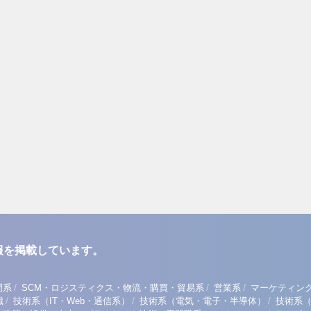
報を掲載しています。
/
/
/
門系
SCM・ロジスティクス・物流・購買・貿易系
営業系
マーケティン
/
/
/
職
技術系（IT・Web・通信系）
技術系（電気・電子・半導体）
技術系