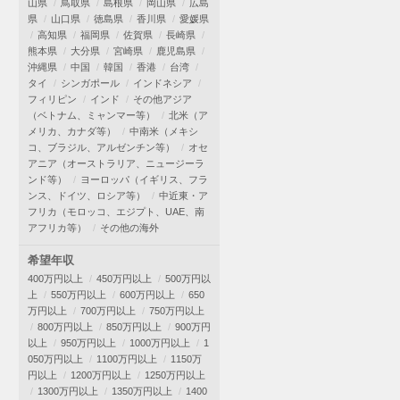
山県
鳥取県
島根県
岡山県
広島
県
山口県
徳島県
香川県
愛媛県
高知県
福岡県
佐賀県
長崎県
熊本県
大分県
宮崎県
鹿児島県
沖縄県
中国
韓国
香港
台湾
タイ
シンガポール
インドネシア
フィリピン
インド
その他アジア
（ベトナム、ミャンマー等）
北米（ア
メリカ、カナダ等）
中南米（メキシ
コ、ブラジル、アルゼンチン等）
オセ
アニア（オーストラリア、ニュージーラ
ンド等）
ヨーロッパ（イギリス、フラ
ンス、ドイツ、ロシア等）
中近東・ア
フリカ（モロッコ、エジプト、UAE、南
アフリカ等）
その他の海外
希望年収
400万円以上
450万円以上
500万円以
上
550万円以上
600万円以上
650
万円以上
700万円以上
750万円以上
800万円以上
850万円以上
900万円
以上
950万円以上
1000万円以上
1
050万円以上
1100万円以上
1150万
円以上
1200万円以上
1250万円以上
1300万円以上
1350万円以上
1400