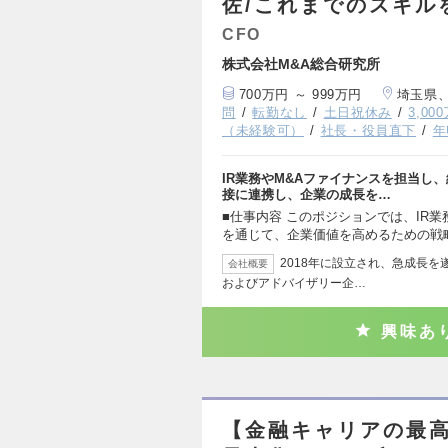
佐/これまでのスキル
CFO
株式会社M&A総合研究所
700万円 ～ 999万円
埼玉県
問
転勤なし
土日祝休み
3,0
（未経験可）
社長・役員直下
年
IR業務やM&Aファイナンスを担当し
接に連携し、企業の成長を…
■仕事内容 このポジションでは、IR
を通じて、企業価値を高めるための戦
2018年に設立され、急成長を遂げてい
会社概要
およびアドバイザリー企…
興味あ
【金融キャリアの最高