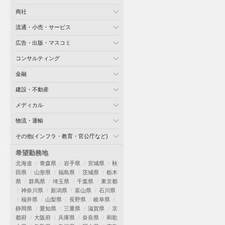
商社
流通・小売・サービス
広告・出版・マスコミ
コンサルティング
金融
建設・不動産
メディカル
物流・運輸
その他(インフラ・教育・官公庁など)
希望勤務地
北海道
青森県
岩手県
宮城県
秋
田県
山形県
福島県
茨城県
栃木
県
群馬県
埼玉県
千葉県
東京都
神奈川県
新潟県
富山県
石川県
福井県
山梨県
長野県
岐阜県
静岡県
愛知県
三重県
滋賀県
京
都府
大阪府
兵庫県
奈良県
和歌