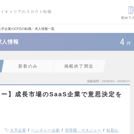
ハイキャリアのスカウト転職
初めて
大手企業のCFOの転職・求人情報一覧
4
求人情報
件
新着のみ
掲載終了間近
掲載期間
26/08/04～26/08/17
ー】成長市場のSaaS企業で意思決定を
ン
大手企業
ベンチャー企業
管理職・マネジャー
転勤な