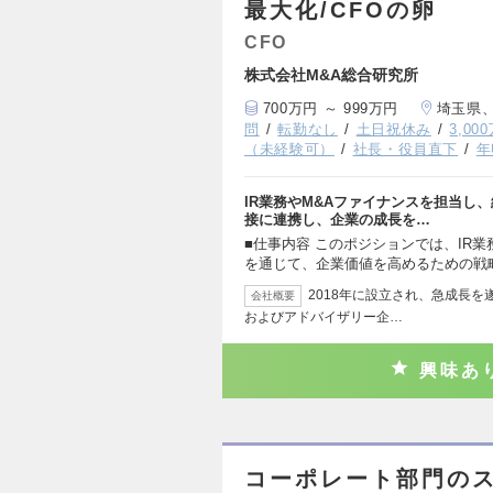
最大化/CFOの卵
CFO
株式会社M&A総合研究所
700万円 ～ 999万円
埼玉県
問
転勤なし
土日祝休み
3,0
（未経験可）
社長・役員直下
年
IR業務やM&Aファイナンスを担当し
接に連携し、企業の成長を…
■仕事内容 このポジションでは、IR
を通じて、企業価値を高めるための戦
2018年に設立され、急成長を遂げてい
会社概要
およびアドバイザリー企…
興味あ
コーポレート部門の