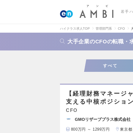
若手
ハイクラス求人TOP
管理部門系
CFO
大手企業のCFOの転職・
すべて
【経理財務マネージャ
支える中核ポジショ
CFO
GMOリザーブプラス株式会社
800万円 ～ 1299万円
東京都