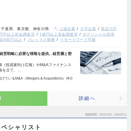
、千葉県、東京都、神奈川県
上場企業
大手企業
英語力不
00万円以上資金調達済
1億円以上資金調達済
ポテンシャル採用
収600万以上
フレックス勤務
リモートワーク可能
、経営戦略に必要な情報を提供。経営層と密
業務（投資家向け広報）やM&Aファイナンス
略を立て、…
るM&A（Mergers & Acquisitions）仲介
り
詳細へ
掲載期間
26/07/29～26/08/11
スペシャリスト