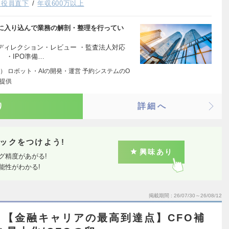
・役員直下
年収600万以上
に入り込んで業務の解剖・整理を行ってい
ディレクション・レビュー ・監査法人対応
 ・IPO準備…
 ロボット・AIの開発・運営 予約システムのO
の提供
り
詳細へ
ックをつけよう!
興味あり
グ精度があがる!
能性がわかる!
掲載期間
26/07/30～26/08/12
象！【金融キャリアの最高到達点】CFO補