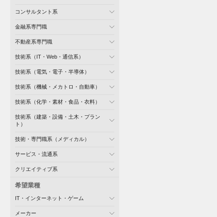
コンサルタント系
金融系専門職
不動産系専門職
技術系（IT・Web・通信系）
技術系（電気・電子・半導体）
技術系（機械・メカトロ・自動車）
技術系（化学・素材・食品・衣料）
技術系（建築・設備・土木・プラン
ト）
技術・専門職系（メディカル）
サービス・流通系
クリエイティブ系
希望業種
IT・インターネット・ゲーム
メーカー