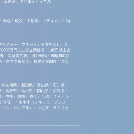
/
・流通系
クリエイティブ系
/
/
/
/
金融
建設・不動産
メディカル
物
/
/
マネジャー
マネジメント業務なし
新
/
3,000万円以上資金調達済
1億円以上資
/
/
/
者
開発責任者
海外転勤
年収600万
/
/
BA・留学支援制度
育児支援制度
直接
/
/
/
/
神奈川県
新潟県
富山県
石川県
/
/
/
/
/
県
鳥取県
島根県
岡山県
広島県
/
/
/
/
/
/
県
中国
韓国
香港
台湾
タイ
シ
/
ナダ等）
中南米（メキシコ、ブラジ
/
ドイツ、ロシア等）
中近東・アフリカ