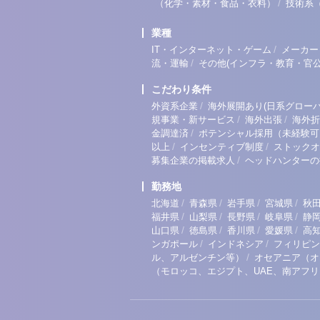
/
（化学・素材・食品・衣料）
技術系
業種
/
IT・インターネット・ゲーム
メーカー
/
流・運輸
その他(インフラ・教育・官公
こだわり条件
/
外資系企業
海外展開あり(日系グローバ
/
/
規事業・新サービス
海外出張
海外折
/
金調達済
ポテンシャル採用（未経験可
/
/
以上
インセンティブ制度
ストックオ
/
募集企業の掲載求人
ヘッドハンターの
勤務地
/
/
/
/
北海道
青森県
岩手県
宮城県
秋
/
/
/
/
福井県
山梨県
長野県
岐阜県
静
/
/
/
/
山口県
徳島県
香川県
愛媛県
高
/
/
ンガポール
インドネシア
フィリピン
/
ル、アルゼンチン等）
オセアニア（オ
（モロッコ、エジプト、UAE、南アフ