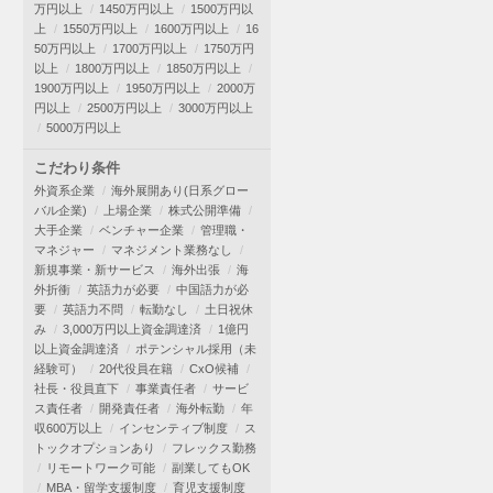
万円以上
1450万円以上
1500万円以
上
1550万円以上
1600万円以上
16
50万円以上
1700万円以上
1750万円
以上
1800万円以上
1850万円以上
1900万円以上
1950万円以上
2000万
円以上
2500万円以上
3000万円以上
5000万円以上
こだわり条件
外資系企業
海外展開あり(日系グロー
バル企業)
上場企業
株式公開準備
大手企業
ベンチャー企業
管理職・
マネジャー
マネジメント業務なし
新規事業・新サービス
海外出張
海
外折衝
英語力が必要
中国語力が必
要
英語力不問
転勤なし
土日祝休
み
3,000万円以上資金調達済
1億円
以上資金調達済
ポテンシャル採用（未
経験可）
20代役員在籍
CxO候補
社長・役員直下
事業責任者
サービ
ス責任者
開発責任者
海外転勤
年
収600万以上
インセンティブ制度
ス
トックオプションあり
フレックス勤務
リモートワーク可能
副業してもOK
MBA・留学支援制度
育児支援制度