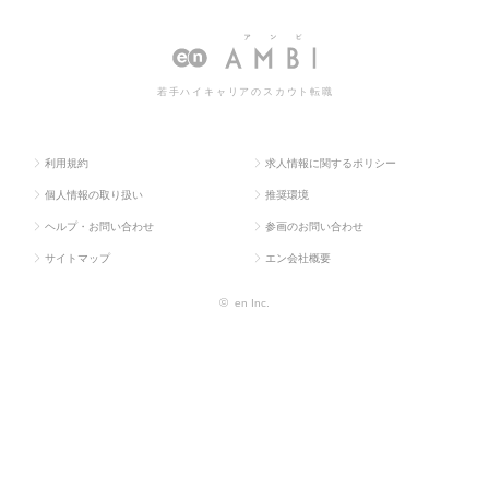
OP
系
O
情報一覧
若手ハイキャリアのスカウト転職
利用規約
求人情報に関するポリシー
個人情報の取り扱い
推奨環境
ヘルプ・お問い合わせ
参画のお問い合わせ
サイトマップ
エン会社概要
©
en Inc.